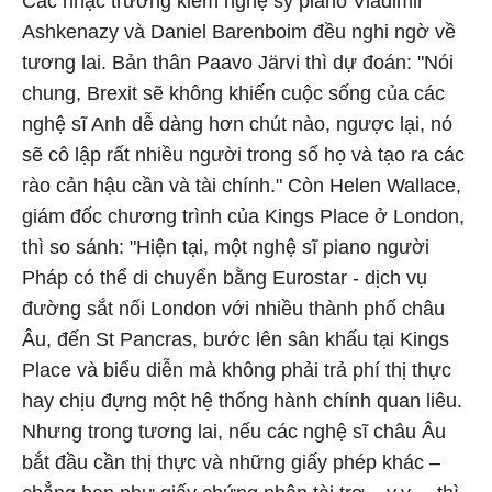
Các nhạc trưởng kiêm nghệ sỹ piano Vladimir
Ashkenazy và Daniel Barenboim đều nghi ngờ về
tương lai. Bản thân Paavo Järvi thì dự đoán: "Nói
chung, Brexit sẽ không khiến cuộc sống của các
nghệ sĩ Anh dễ dàng hơn chút nào, ngược lại, nó
sẽ cô lập rất nhiều người trong số họ và tạo ra các
rào cản hậu cần và tài chính." Còn Helen Wallace,
giám đốc chương trình của Kings Place ở London,
thì so sánh: "Hiện tại, một nghệ sĩ piano người
Pháp có thể di chuyển bằng Eurostar - dịch vụ
đường sắt nối London với nhiều thành phố châu
Âu, đến St Pancras, bước lên sân khấu tại Kings
Place và biểu diễn mà không phải trả phí thị thực
hay chịu đựng một hệ thống hành chính quan liêu.
Nhưng trong tương lai, nếu các nghệ sĩ châu Âu
bắt đầu cần thị thực và những giấy phép khác –