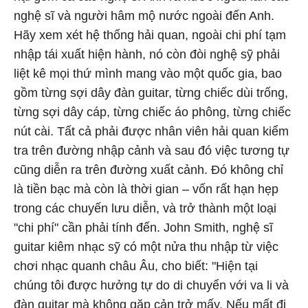
nghệ sĩ và người hâm mộ nước ngoài đến Anh.
Hãy xem xét hệ thống hải quan, ngoài chi phí tạm
nhập tái xuất hiện hành, nó còn đòi nghệ sỹ phải
liệt kê mọi thứ mình mang vào một quốc gia, bao
gồm từng sợi dây đàn guitar, từng chiếc dùi trống,
từng sợi dây cáp, từng chiếc áo phông, từng chiếc
nút cài. Tất cả phải được nhân viên hải quan kiểm
tra trên đường nhập cảnh và sau đó việc tương tự
cũng diễn ra trên đường xuất cảnh. Đó không chỉ
là tiền bạc mà còn là thời gian – vốn rất hạn hẹp
trong các chuyến lưu diễn, và trở thành một loại
"chi phí" cần phải tính đến. John Smith, nghệ sĩ
guitar kiêm nhạc sỹ có một nửa thu nhập từ việc
chơi nhạc quanh châu Âu, cho biết: "Hiện tại
chúng tôi được hưởng tự do di chuyển với va li và
đàn guitar mà không gặp cản trở mấy. Nếu mất đi