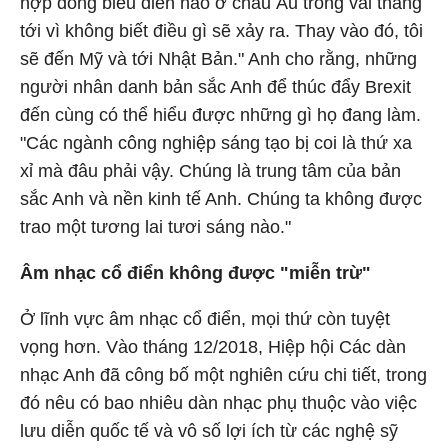
hợp đồng biểu diễn nào ở châu Âu trong vài tháng
tới vì không biết điều gì sẽ xảy ra. Thay vào đó, tôi
sẽ đến Mỹ và tới Nhật Bản." Anh cho rằng, những
người nhân danh bản sắc Anh để thúc đẩy Brexit
đến cùng có thể hiểu được những gì họ đang làm.
"Các ngành công nghiệp sáng tạo bị coi là thứ xa
xỉ mà đâu phải vậy. Chúng là trung tâm của bản
sắc Anh và nền kinh tế Anh. Chúng ta không được
trao một tương lai tươi sáng nào."
Âm nhạc cổ điển không được "miễn trừ"
Ở lĩnh vực âm nhạc cổ điển, mọi thứ còn tuyệt
vọng hơn. Vào tháng 12/2018, Hiệp hội Các dàn
nhạc Anh đã công bố một nghiên cứu chi tiết, trong
đó nêu có bao nhiêu dàn nhạc phụ thuộc vào việc
lưu diễn quốc tế và vô số lợi ích từ các nghệ sỹ