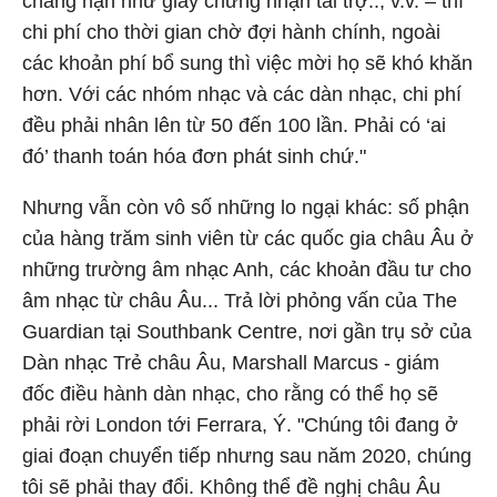
chẳng hạn như giấy chứng nhận tài trợ.., v.v. – thì
chi phí cho thời gian chờ đợi hành chính, ngoài
các khoản phí bổ sung thì việc mời họ sẽ khó khăn
hơn. Với các nhóm nhạc và các dàn nhạc, chi phí
đều phải nhân lên từ 50 đến 100 lần. Phải có ‘ai
đó’ thanh toán hóa đơn phát sinh chứ."
Nhưng vẫn còn vô số những lo ngại khác: số phận
của hàng trăm sinh viên từ các quốc gia châu Âu ở
những trường âm nhạc Anh, các khoản đầu tư cho
âm nhạc từ châu Âu... Trả lời phỏng vấn của The
Guardian tại Southbank Centre, nơi gần trụ sở của
Dàn nhạc Trẻ châu Âu, Marshall Marcus - giám
đốc điều hành dàn nhạc, cho rằng có thể họ sẽ
phải rời London tới Ferrara, Ý. "Chúng tôi đang ở
giai đoạn chuyển tiếp nhưng sau năm 2020, chúng
tôi sẽ phải thay đổi. Không thể đề nghị châu Âu