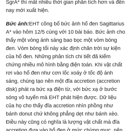
SgrA* thì mất nhiều thời gian phân tích hơn và đến
nay mới xuất hiện.
Bức ảnh:
EHT công bố bức ảnh hố đen Sagittarius
A* vào hôm 12/5 cùng với 10 bài báo. Bức ảnh cho
thấy một vòng ánh sáng bao bọc một vòm bóng
đen. Vòm bóng tối này xác định chân trời sự kiện
của hố đen. Những phân tích chi tiết đã kiểm
chứng nhiều mô hình bằng điện toán. Khi vật chất
rơi vào hố đen như cơn lốc xoáy ở tốc độ ánh
sáng, chúng tạo nên một đĩa accretion (accretion
disk) phát ra bức xạ điện từ, với bức xạ ở bước
sóng vô tuyến mà EHT phát hiện được. Dữ liệu
của họ cho thấy đĩa accretion nhìn phồng như
bánh donut chứ không phẳng dẹt như bánh xèo.
Điều này cũng có nghĩa là lượng vật chất mà đĩa
accretion đưa vào hố đen ở mức chừng mực, nên