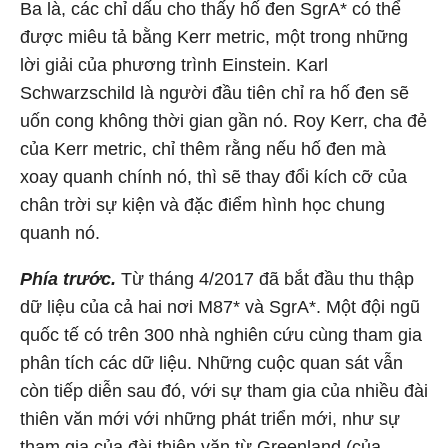
Ba là, các chỉ dấu cho thấy hố đen SgrA* có thể
được miêu tả bằng Kerr metric, một trong những
lời giải của phương trình Einstein. Karl
Schwarzschild là người đầu tiên chỉ ra hố đen sẽ
uốn cong không thời gian gần nó. Roy Kerr, cha đẻ
của Kerr metric, chỉ thêm rằng nếu hố đen mà
xoay quanh chính nó, thì sẽ thay đổi kích cỡ của
chân trời sự kiện và đặc điểm hình học chung
quanh nó.
Phía trước.
Từ tháng 4/2017 đã bắt đầu thu thập
dữ liệu của cả hai nơi M87* và SgrA*. Một đội ngũ
quốc tế có trên 300 nhà nghiên cứu cùng tham gia
phân tích các dữ liệu. Những cuộc quan sát vẫn
còn tiếp diễn sau đó, với sự tham gia của nhiều đài
thiên văn mới với những phát triển mới, như sự
tham gia của đài thiên văn từ Greenland (của