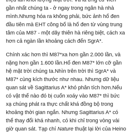
gần nhất chúng ta - ở ngay trong ngân hà nhà
mình.Nhưng hóa ra không phải, bức ảnh hố đen
đầu tiên mà EHT công bố là hố đen từ vùng trung
tâm của M87 - một dãy thiên hà riêng biệt, cách xa
hơn cả ngàn lần khoảng cách đến SgrA*.
Chính xác hơn thì M87*xa hơn gần 2.000 lần, và
nặng hơn gần 1.600 lần.Hố đen M87* lớn cỡ gần
hệ mặt trời chúng ta.Nhìn trên trời thì SgrA* và
M87* cùng kích thước như nhau. Nhưng dữ liệu
quan sát về Sagittarius A* khó phân tích hơn.Nếu
có vật thể nào đó bị cuốn xoáy vào M87* thì bức
xạ chúng phát ra thực chất khá đồng bộ trong
khoảng thời gian ngắn. Nhưng Sagittarius A* có
thể thay đổi khá nhanh, có khi chỉ trong vòng vài
giờ quan sát. Tạp chí
Nature
thuật lại lời của Heino