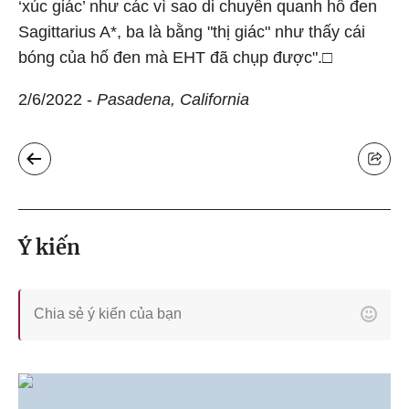
‘xúc giác’ như các vì sao di chuyển quanh hố đen
Sagittarius A*, ba là bằng "thị giác" như thấy cái
bóng của hố đen mà EHT đã chụp được".□
2/6/2022 -
Pasadena, California
Ý kiến