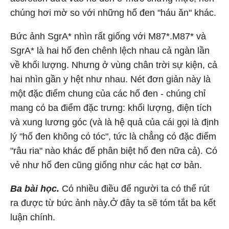
chúng hơi mờ so với những hố đen "háu ăn" khác.
Bức ảnh SgrA* nhìn rất giống với M87*.M87* và
SgrA* là hai hố đen chênh lệch nhau cả ngàn lần
về khối lượng. Nhưng ở vùng chân trời sự kiện, cả
hai nhìn gần y hệt như nhau. Nét đơn giản này là
một đặc điểm chung của các hố đen - chúng chỉ
mang có ba điểm đặc trưng: khối lượng, điện tích
và xung lương góc (và là hệ quả của cái gọi là định
lý "hố đen không có tóc", tức là chẳng có đặc điểm
"râu ria" nào khác để phân biệt hố đen nữa cả). Có
vẻ như hố đen cũng giống như các hạt cơ bản.
Ba bài học.
Có nhiều điều để người ta có thể rút
ra được từ bức ảnh này.Ở đây ta sẽ tóm tắt ba kết
luận chính.