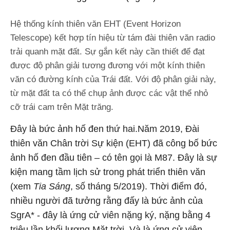
Hệ thống kính thiên văn EHT (Event Horizon
Telescope) kết hợp tín hiệu từ tám đài thiên văn radio
trải quanh mặt đất. Sự gắn kết này cần thiết để đạt
được độ phân giải tương đương với một kính thiên
văn có đường kính của Trái đất. Với độ phân giải này,
từ mặt đất ta có thể chụp ảnh được các vật thể nhỏ
cỡ trái cam trên Mặt trăng.
Đây là bức ảnh hố đen thứ hai.Năm 2019, Đài
thiên văn Chân trời Sự kiện (EHT) đã công bố bức
ảnh hố đen đầu tiên – có tên gọi là M87. Đây là sự
kiện mang tầm lịch sử trong phát triển thiên văn
(xem
Tia Sáng
, số tháng 5/2019). Thời điểm đó,
nhiều người đã tưởng rằng đấy là bức ảnh của
SgrA* - đây là ứng cử viên nặng ký, nặng bằng 4
triệu lần khối lượng Mặt trời. Và là ứng cử viên