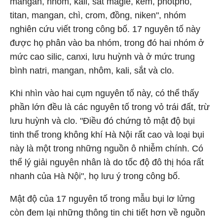
mangan, nhôm, kali, sắt magie, kẽm, photpho,
titan, mangan, chì, crom, đồng, niken", nhóm
nghiên cứu viết trong công bố. 17 nguyên tố này
được họ phân vào ba nhóm, trong đó hai nhóm ở
mức cao silic, canxi, lưu huỳnh và ở mức trung
bình natri, mangan, nhôm, kali, sắt và clo.
Khi nhìn vào hai cụm nguyên tố này, có thể thấy
phần lớn đều là các nguyên tố trong vỏ trái đất, trừ
lưu huỳnh và clo. "Điều đó chứng tỏ mật độ bụi
tinh thể trong không khí Hà Nội rất cao và loại bụi
này là một trong những nguồn ô nhiễm chính. Có
thể lý giải nguyên nhân là do tốc độ đô thị hóa rất
nhanh của Hà Nội", họ lưu ý trong công bố.
Mật độ của 17 nguyên tố trong mẫu bụi lơ lửng
còn đem lại những thông tin chi tiết hơn về nguồn