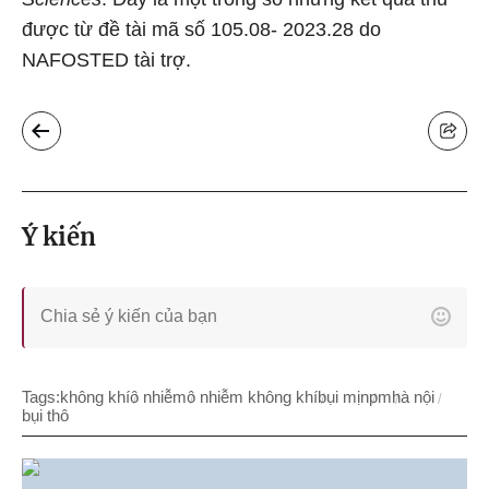
được từ đề tài mã số 105.08- 2023.28 do
NAFOSTED tài trợ.
Ý kiến
Tags:
không khí
ô nhiễm
ô nhiễm không khí
bụi mịn
pm
hà nội
bụi thô