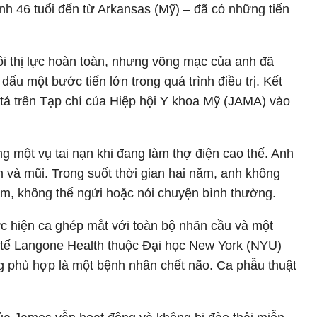
h 46 tuổi đến từ Arkansas (Mỹ) – đã có những tiến
 thị lực hoàn toàn, nhưng võng mạc của anh đã
dấu một bước tiến lớn trong quá trình điều trị. Kết
tả trên Tạp chí của Hiệp hội Y khoa Mỹ (JAMA) vào
 một vụ tai nạn khi đang làm thợ điện cao thế. Anh
cằm và mũi. Trong suốt thời gian hai năm, anh không
ếm, không thể ngửi hoặc nói chuyện bình thường.
c hiện ca ghép mắt với toàn bộ nhãn cầu và một
 tế Langone Health thuộc Đại học New York (NYU)
g phù hợp là một bệnh nhân chết não. Ca phẫu thuật