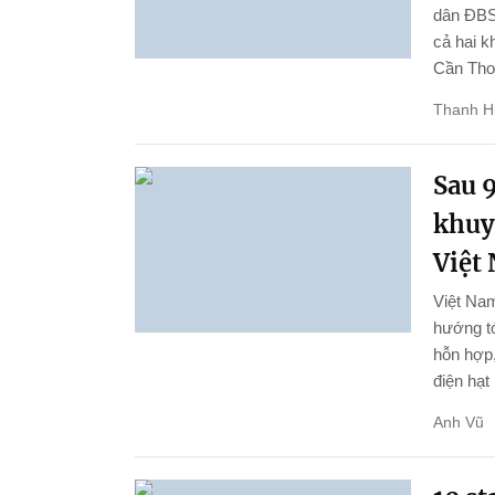
dân ĐBSC
cả hai k
Cần Thơ 
Thanh 
Sau 9
khuy
Việt
Việt Nam
hướng tớ
hỗn hợp,
điện hạt
Anh Vũ