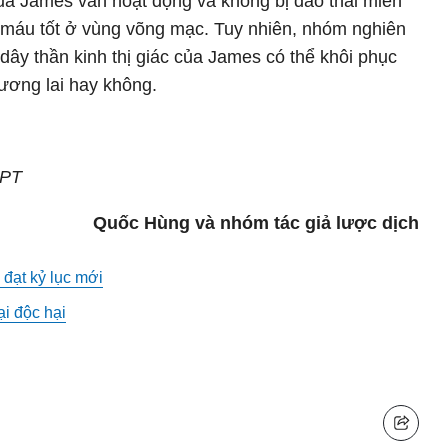
ủa James vẫn hoạt động và không bị đào thải miễn
ng máu tốt ở vùng võng mạc. Tuy nhiên, nhóm nghiên
 dây thần kinh thị giác của James có thể khôi phục
tương lai hay không.
&PT
Quốc Hùng và nhóm tác giả lược dịch
 đạt kỷ lục mới
ại độc hại