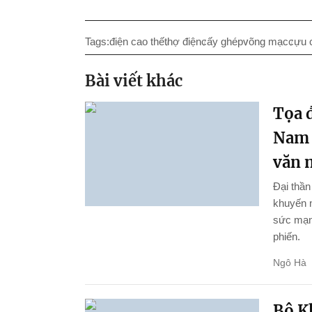
Tags:
điện cao thế
thợ điện
cấy ghép
võng mạc
cựu 
Bài viết khác
Tọa đ
Nam 
văn 
Đại thầ
khuyến n
sức mạnh
phiến.
Ngô Hà
Bộ K