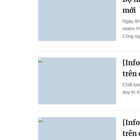
mới
Ngày 8/4
nhiệm P
Công ng
[Inf
trên 
Chất lượ
duy trì 
[Inf
trên 