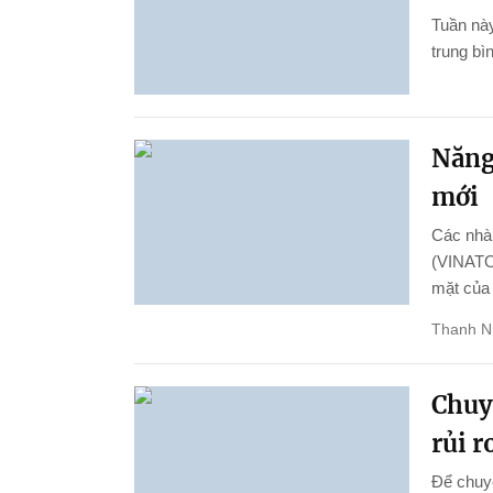
Tuần này
trung bì
Năng 
mới
Các nhà 
(VINATOM
mặt của
Thanh N
Chuy
rủi r
Để chuyể