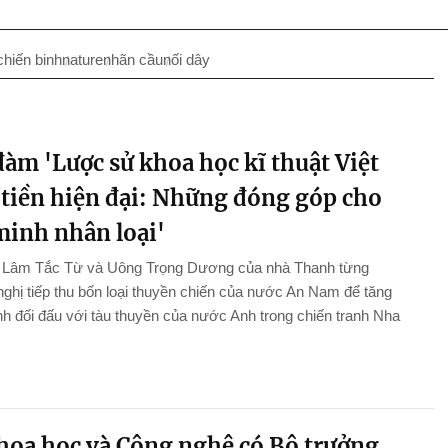
chiến binh
nature
nhãn cầu
nối dây
àm 'Lược sử khoa học kĩ thuật Việt
tiền hiện đại: Những đóng góp cho
minh nhân loại'
n Lâm Tắc Từ và Uông Trọng Dương của nhà Thanh từng
ghị tiếp thu bốn loại thuyền chiến của nước An Nam để tăng
 đối đấu với tàu thuyền của nước Anh trong chiến tranh Nha
hoa học và Công nghệ có Bộ trưởng