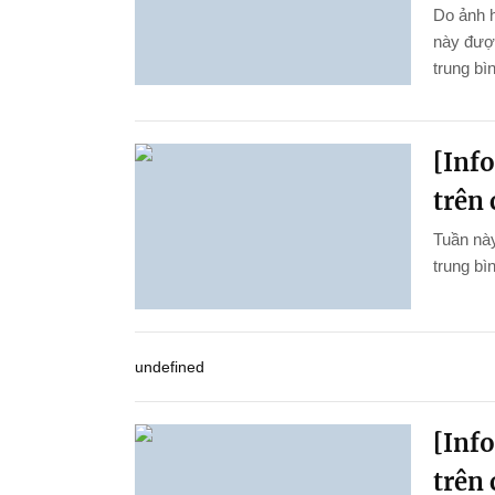
Do ảnh 
này được
trung bì
[Inf
trên 
Tuần này
trung bìn
undefined
[Inf
trên 