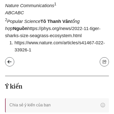
1
Nature Communications
ABC
ABC
2
Popular Science
Tô Thanh Vân
tổng
hợp
Nguồn
https://phys.org/news/2022-11-tiger-
sharks-size-seagrass-ecosystem.html
https://www.nature.com/articles/s41467-022-
33926-1
Ý kiến