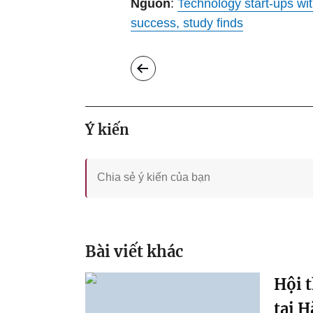
Nguồn
:
Technology start-ups wit
success, study finds
Ý kiến
Bài viết khác
Hội 
tại H