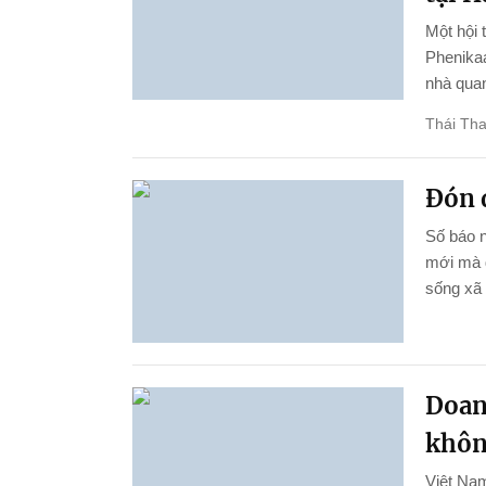
Một hội 
Phenikaa
nhà quan
Thái Th
Đón 
Số báo n
mới mà đ
sống xã 
Doan
khôn
Việt Nam