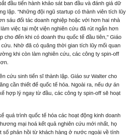
ắt đầu tiến hành khảo sát ban đầu và đánh giá dữ
g lập. "Những đội ngũ startup có thành viên tích lũy
ơn sáu đối tác doanh nghiệp hoặc với hơn hai nhà
 làm việc tại một viện nghiên cứu đã rút ngắn hơn
ập cho đến khi có doanh thu quốc tế đầu tiên," Giáo
n cứu. Nhờ đã có quãng thời gian tích lũy mối quan
rường khi còn làm nghiên cứu, các công ty spin-off
hơn.
ên cứu sinh tiến sĩ thành lập. Giáo sư Walter cho
ăng cần thiết để quốc tế hóa. Ngoài ra, nếu dự án
ế hợp lý ngay từ đầu, các công ty spin-off sẽ hoạt
kể quá trình quốc tế hóa các hoạt động kinh doanh
c thương mại hoá kết quả nghiên cứu mới nhất, họ
số phản hồi từ khách hàng ở nước ngoài về tính