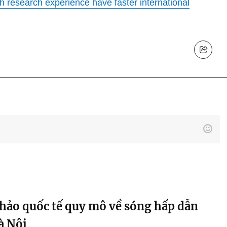
h research experience have faster international
thảo quốc tế quy mô về sóng hấp dẫn
à Nội