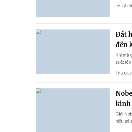
có kỹ nă
Đất 
đến k
Khi mà g
suất tốp
Thu Quỳ
Nobel
kinh 
Giải Nob
hiểu tại