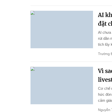
AI k
đặt 
AI chưa 
rút dần 
tích lũy
Trường 
Vì s
live
Cơ chế 
hức đón 
cảm giác
Nguyễn 