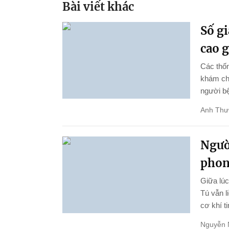
Bài viết khác
Số gi
cao 
Các thốn
khám chữ
người bệ
Anh Thư
Ngườ
phon
Giữa lúc
Tú vẫn l
cơ khí ti
Nguyễn 