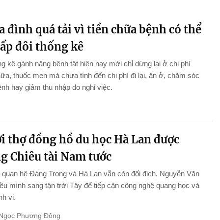
a đình quá tải vì tiền chữa bệnh có thể
gấp đôi thống kê
g kê gánh nặng bệnh tật hiện nay mới chỉ dừng lại ở chi phí
a, thuốc men mà chưa tính đến chi phí đi lại, ăn ở, chăm sóc
nh hay giảm thu nhập do nghỉ việc.
i thợ đồng hồ du học Hà Lan được
g Chiêu tài Nam tước
 quan hệ Đàng Trong và Hà Lan vẫn còn đối địch, Nguyễn Văn
iều mình sang tận trời Tây để tiếp cận công nghệ quang học và
nh vi.
Ngọc Phương Đông