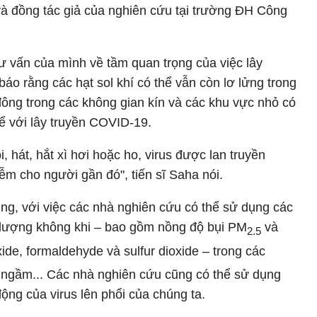
à đồng tác giả của nghiên cứu tại trường ĐH Công
vấn của mình về tầm quan trọng của việc lây
báo rằng các hạt sol khí có thể vẫn còn lơ lửng trong
đông trong các không gian kín và các khu vực nhỏ có
ể với lây truyền COVID-19.
, hát, hắt xì hơi hoặc ho, virus được lan truyền
iễm cho người gần đó", tiến sĩ Saha nói.
ng, với việc các nhà nghiên cứu có thể sử dụng các
ất lượng không khi – bao gồm nồng độ bụi PM
và
2.5
ide, formaldehyde và sulfur dioxide – trong các
n ngầm... Các nhà nghiên cứu cũng có thể sử dụng
ộng của virus lên phổi của chúng ta.