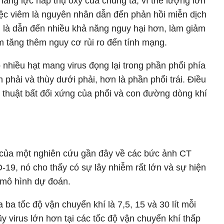
 năng lực hấp thụ oxy của chúng ta, vì thế lượng lớn
việc viêm là nguyên nhân dẫn đến phản hồi miễn dịch
g là dẫn đến nhiều khả năng nguy hại hơn, làm giảm
m tăng thêm nguy cơ rủi ro đến tính mạng.
ó nhiều hạt mang virus đọng lại trong phần phổi phía
n phải và thùy dưới phải, hơn là phần phổi trái. Điều
 thuật bất đối xứng của phổi và con đường dòng khí
 của một nghiên cứu gần đây về các bức ảnh CT
9, nó cho thấy có sự lây nhiễm rất lớn và sự hiện
 mô hình dự đoán.
ba tốc độ vận chuyển khí là 7,5, 15 và 30 lít mỗi
ũy virus lớn hơn tại các tốc độ vận chuyển khí thấp