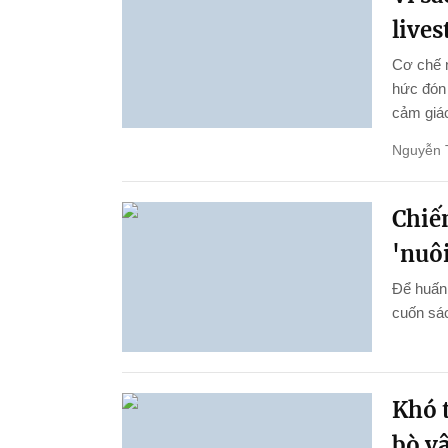
live
Cơ chế 
hức đón 
cảm giác
Nguyễn 
Chiến
'nuôi
Để huấn 
cuốn sác
Khó t
bò v