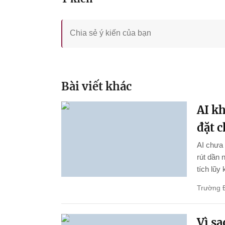
Bài viết khác
AI k
đặt 
AI chưa 
rút dần 
tích lũy
Trường 
Vì s