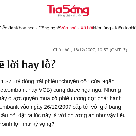
Diễn đàn
Khoa học - Công nghệ
Văn hoá - Xã hội
Nền tảng - Kiến tạo
Hồ
Chủ nhật, 16/12/2007, 10:57 (GMT+7)
 lời hay lỗ?
 1.375 tỷ đồng trái phiếu “chuyển đổi” của Ngân
Vietcombank hay VCB) cũng được ngã ngũ. Những
 này được quyền mua cổ phiếu trong đợt phát hành
combank vào ngày 26/12/2007 sắp tới với giá bằng
âu hỏi đặt ra lúc này là với phương án như vậy liệu
 sinh lợi như kỳ vọng?