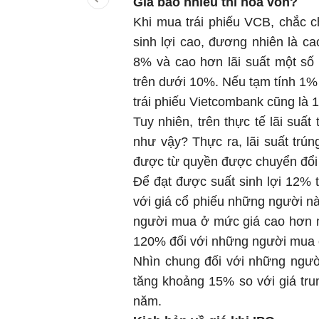
Giá bao nhiêu thì hòa vốn?
Khi mua trái phiếu VCB, chắc 
sinh lợi cao, đương nhiên là ca
8% và cao hơn lãi suất một số 
trên dưới 10%. Nếu tạm tính 1% 
trái phiếu Vietcombank cũng là
Tuy nhiên, trên thực tế lãi suất
như vậy? Thực ra, lãi suất trún
được từ quyền được chuyển đổi 
Để đạt được suất sinh lợi 12% 
với giá cổ phiếu những người n
người mua ở mức giá cao hơn m
120% đối với những người mua ở
Nhìn chung đối với những ngườ
tăng khoảng 15% so với giá trun
năm.