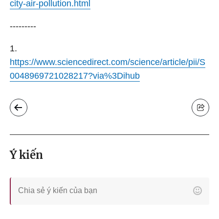
city-air-pollution.html
---------
1.
https://www.sciencedirect.com/science/article/pii/S
0048969721028217?via%3Dihub
Ý kiến