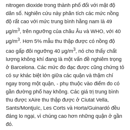
nitrogen dioxide trong thành phố đối với mật độ
dân số. Nghiên cứu này phân tích các mức nồng
độ rất cao với mức trung bình hằng nam là 49
3
μg/m
, trên ngưỡng của châu Âu và WHO, với 40
3
μg/m
. Hơn 5% mẫu thu thập được có nồng độ
3
cao gấp đôi ngưỡng 40 μg/m
, nó cho thấy chất
lượng không khí đang là một vấn đề nghiêm trọng
ở Barcelona. Các mức đo đạc được cũng chứng tỏ
có sự khác biệt lớn giữa các quận và thậm chí
ngay trong một quận, - phụ thuộc vào điểm đo có
gần đường phố hay không. Các giá trị trung bình
thu được xAire thu thập được ở Ciutat Vella,
Sants/Montjuïc, Les Corts và Horta/Guinardó đều
đáng lo ngại, vì chúng cao hơn những quận ở gần
đó.