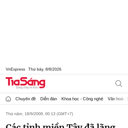
VnExpress
Thứ bảy, 8/8/2026
Chuyên đề
Diễn đàn
Khoa học - Công nghệ
Văn hoá - 
Thứ năm, 18/9/2008, 00:13 (GMT+7)
Các tỉnh miền Tây đã lãng