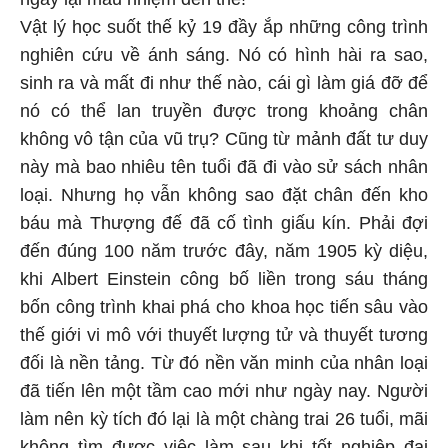
Vật lý học suốt thế kỷ 19 đầy ắp những công trình
nghiên cứu về ánh sáng. Nó có hình hài ra sao,
sinh ra và mất đi như thế nào, cái gì làm giá đỡ để
nó có thể lan truyền được trong khoảng chân
không vô tận của vũ trụ? Cũng từ mảnh đất tư duy
này mà bao nhiêu tên tuổi đã đi vào sử sách nhân
loại. Nhưng họ vẫn không sao đặt chân đến kho
báu mà Thượng đế đã cố tình giấu kín. Phải đợi
đến đúng 100 năm trước đây, năm 1905 kỳ diệu,
khi Albert Einstein công bố liền trong sáu tháng
bốn công trình khai phá cho khoa học tiến sâu vào
thế giới vi mô với thuyết lượng tử và thuyết tương
đối là nền tảng. Từ đó nền văn minh của nhân loại
đã tiến lên một tầm cao mới như ngày nay. Người
làm nên kỳ tích đó lại là một chàng trai 26 tuổi, mãi
không tìm được việc làm sau khi tốt nghiệp đại