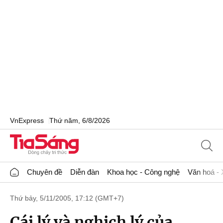
VnExpress
Thứ năm, 6/8/2026
Chuyên đề
Diễn đàn
Khoa học - Công nghệ
Văn hoá - 
Thứ bảy, 5/11/2005, 17:12 (GMT+7)
Cái lý và nghịch lý của