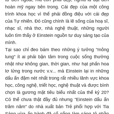
hoàn mỹ ngay bên trong. Cái đẹp của một công
trình khoa học vì thế phải đồng điệu với cái đẹp
của Tự nhiên. Đó cũng chính là lẽ sống của hoạ sĩ,
nhạc sĩ, nhà thơ, nhà nghệ thuật, những người
luôn tìm thấy ở Einstein nguồn tư duy sáng tạo của
mình.
Tại sao chỉ đeo bám theo những ý tưởng "mông
lung" ít ai phải bận tâm trong cuộc sống thường
nhật như không gian, thời gian, như hạt phấn hoa
lơ lửng trong nước v.v... mà Einstein lại in những
dấu ấn đậm nét nhất trong rất nhiều lãnh vực khoa
học, công nghệ, triết học, nghệ thuật và được bình
chọn là gương mặt tiêu biểu nhất của thế kỷ 20?
Có thể chưa thật đầy đủ nhưng "Einstein dấu ấn
trăm năm" do nhà xuất bản Trẻ phối hợp với Tia
Sáng vừa ấn hành đã cố gắng làm sáng tỏ phần