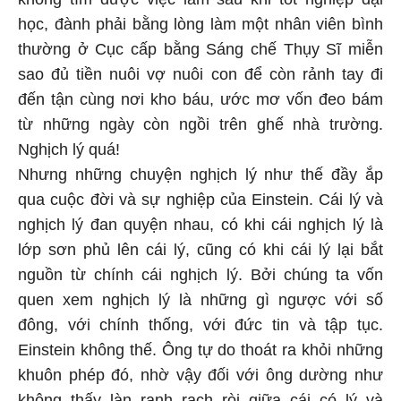
học, đành phải bằng lòng làm một nhân viên bình
thường ở Cục cấp bằng Sáng chế Thụy Sĩ miễn
sao đủ tiền nuôi vợ nuôi con để còn rảnh tay đi
đến tận cùng nơi kho báu, ước mơ vốn đeo bám
từ những ngày còn ngồi trên ghế nhà trường.
Nghịch lý quá!
Nhưng những chuyện nghịch lý như thế đầy ắp
qua cuộc đời và sự nghiệp của Einstein. Cái lý và
nghịch lý đan quyện nhau, có khi cái nghịch lý là
lớp sơn phủ lên cái lý, cũng có khi cái lý lại bắt
nguồn từ chính cái nghịch lý. Bởi chúng ta vốn
quen xem nghịch lý là những gì ngược với số
đông, với chính thống, với đức tin và tập tục.
Einstein không thế. Ông tự do thoát ra khỏi những
khuôn phép đó, nhờ vậy đối với ông dường như
không thấy làn ranh rạch ròi giữa cái có lý và