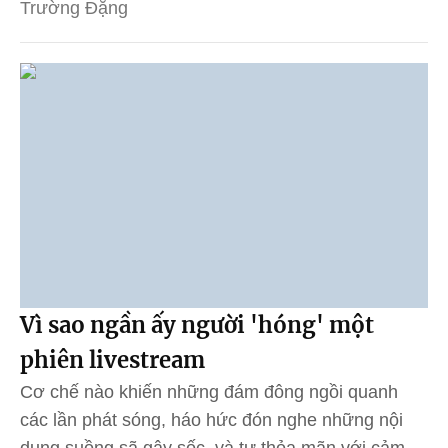
Trường Đặng
Vì sao ngần ấy người 'hóng' một
phiên livestream
Cơ chế nào khiến những đám đông ngồi quanh
các lần phát sóng, háo hức đón nghe những nội
dung suồng sã gây sốc, và tự thỏa mãn với cảm