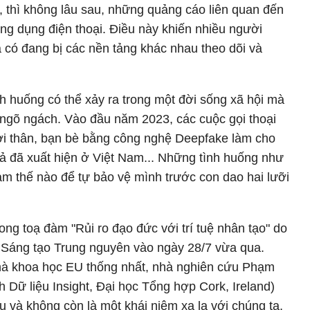
 thì không lâu sau, những quảng cáo liên quan đến
ng dụng điện thoại. Điều này khiến nhiều người
a có đang bị các nền tảng khác nhau theo dõi và
nh huống có thể xảy ra trong một đời sống xã hội mà
ngõ ngách. Vào đầu năm 2023, các cuộc gọi thoại
ười thân, bạn bè bằng công nghệ Deepfake làm cho
iả đã xuất hiện ở Việt Nam... Những tình huống như
làm thế nào để tự bảo vệ mình trước con dao hai lưỡi
ng toạ đàm "Rủi ro đạo đức với trí tuệ nhân tạo" do
 Sáng tạo Trung nguyên vào ngày 28/7 vừa qua.
hà khoa học EU thống nhất, nhà nghiên cứu Phạm
 Dữ liệu Insight, Đại học Tổng hợp Cork, Ireland)
u và không còn là một khái niệm xa lạ với chúng ta,