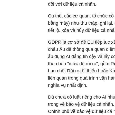
đối với dữ liệu cá nhân.
Cụ thể, các cơ quan, tổ chức có 
bằng máy) như thu thập, ghi lại, 
tiết lộ, xóa và hủy dữ liệu cá nh
GDPR là cơ sở để EU tiếp tục xâ
châu Âu đã thông qua quan điểm
áp dụng AI đáng tin cậy và lấy 
theo bốn "mức độ rủi ro", gồm R
hạn chế; Rủi ro tối thiểu hoặc 
liên quan trong quá trình vận hà
nghĩa vụ nhất định.
Dù chưa có luật riêng cho AI n
trọng về bảo vệ dữ liệu cá nhân
Chính phủ về bảo vệ dữ liệu cá 