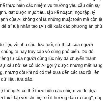
 thể thực hiện các nhiệm vụ thường yêu cầu đến sự
ịnh, đạt được mục tiêu, lập kế hoạch, học tập, lý
 mạnh của AI không chỉ là những thuật toán mà còn là
o để trí tuệ nhân tạo (AI) đề xuất các phương án phù
dữ liệu về nhu cầu, lứa tuổi, sở thích của người
chúng ta hay truy cập vô cùng phổ biến. Do đó,
 riêng tư của người dùng lúc này đã chuyển thành
 sự xấu bởi sẽ có lúc AI gợi ý được những mặt hàng
, nhưng đôi khi nó có thể đưa đến các rắc rối liên
 dữ liệu, lừa đảo.
hệ thống AI có thể thực hiện các nhiệm vụ đó dựa
 thiết lập với chỉ một số ít hướng dẫn rõ ràng", chị