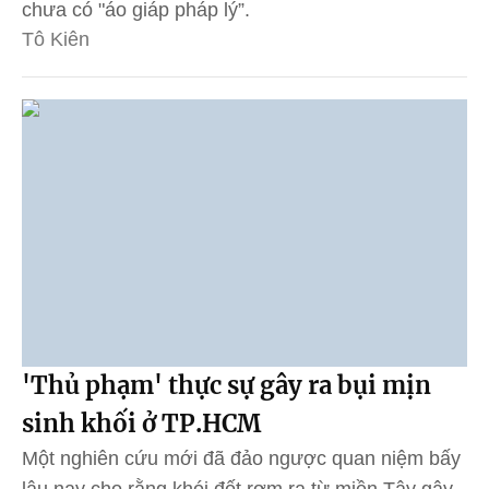
chưa có "áo giáp pháp lý”.
Tô Kiên
'Thủ phạm' thực sự gây ra bụi mịn
sinh khối ở TP.HCM
Một nghiên cứu mới đã đảo ngược quan niệm bấy
lâu nay cho rằng khói đốt rơm rạ từ miền Tây gây