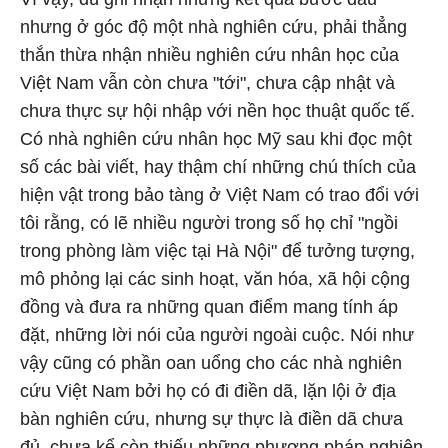
nhưng ở góc độ một nhà nghiên cứu, phải thẳng
thắn thừa nhận nhiều nghiên cứu nhân học của
Việt Nam vẫn còn chưa "tới", chưa cập nhật và
chưa thực sự hội nhập với nền học thuật quốc tế.
Có nhà nghiên cứu nhân học Mỹ sau khi đọc một
số các bài viết, hay thậm chí những chú thích của
hiện vật trong bảo tàng ở Việt Nam có trao đổi với
tôi rằng, có lẽ nhiều người trong số họ chỉ "ngồi
trong phòng làm việc tại Hà Nội" để tưởng tượng,
mô phỏng lại các sinh hoạt, văn hóa, xã hội cộng
đồng và đưa ra những quan điểm mang tính áp
đặt, những lời nói của người ngoài cuộc. Nói như
vậy cũng có phần oan uổng cho các nhà nghiên
cứu Việt Nam bởi họ có đi điền dã, lặn lội ở địa
bàn nghiên cứu, nhưng sự thực là điền dã chưa
đủ, chưa kể còn thiếu những phương pháp nghiên