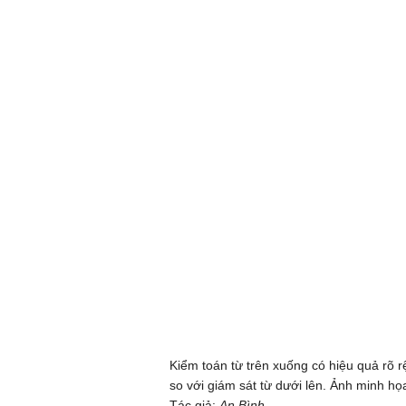
Kiểm toán từ trên xuống có hiệu quả rõ r
so với giám sát từ dưới lên. Ảnh minh h
Tác giả:
An Bình