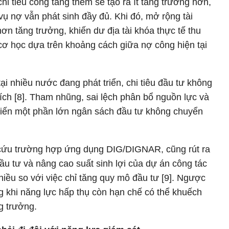
hi tiêu công tăng thêm sẽ tạo ra ít tăng trưởng hơn,
a vụ nợ vẫn phát sinh đầy đủ. Khi đó, mở rộng tài
ơn tăng trưởng, khiến dư địa tài khóa thực tế thu
cơ học dựa trên khoảng cách giữa nợ công hiện tại
i nhiều nước đang phát triển, chi tiêu đầu tư không
ích [8]. Tham nhũng, sai lệch phân bổ nguồn lực và
khiến một phần lớn ngân sách đầu tư không chuyển
n cứu trường hợp ứng dụng DIG/DIGNAR, cũng rút ra
đầu tư và nâng cao suất sinh lợi của dự án công tác
iều so với việc chỉ tăng quy mô đầu tư [9]. Ngược
g khi năng lực hấp thụ còn hạn chế có thể khuếch
ng trưởng.