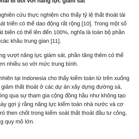
phải đi đôi với năng lực giám sát
hiên cứu thực nghiệm cho thấy tỷ lệ thất thoát tài
t triển có thể dao động rất rộng [10]. Trong một số
oát biên có thể lên đến 100%, nghĩa là toàn bộ phần
 các khâu trung gian [11].
ăng vượt năng lực giám sát, phần tăng thêm có thể
hơn nhiều so với mức trung bình.
hiên tại Indonesia cho thấy kiểm toán từ trên xuống
ệc giảm thất thoát ở các dự án xây dựng đường sá,
thông qua sự tham gia cộng đồng hầu như không tạo
 này gợi ý rằng năng lực kiểm toán nhà nước và cơ
rò then chốt trong kiểm soát thất thoát đầu tư công,
ng quy mô lớn.