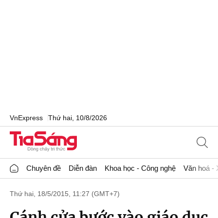
VnExpress
Thứ hai, 10/8/2026
Chuyên đề
Diễn đàn
Khoa học - Công nghệ
Văn hoá - 
Thứ hai, 18/5/2015, 11:27 (GMT+7)
Cánh cửa bước vào giáo dục