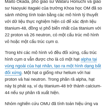
Maito Okada, phó giáo sư Wataru Horiuchi và giáo
sư Naoyuki Itagaki của trường Khoa học OM đã so
sánh những tính toán bằng các mô hình lý thuyết
với dữ liệu thực nghiệm hiện có để xác định liệu
titanium-48, đồng vị phổ biến nhất của titanium với
22 proton và 26 neutron, có một cấu trúc mô hình
vỏ hoặc một cấu trúc cụm α.
Trong khi các mô hình vỏ đều đối xứng, cấu trúc
hình cụm α vẫn được cho là có một hạt
alpha tại
vùng ngoài của hạt nhân, tạo ra một hình dạng bất
đối xứng
. Một hạt α giống như helium với hai
proton và hai neutron. Trong phân rã alpha, hạt
này bị phát xạ, ví dụ titanium-48 trở thành calcium-
44 nếu sự phân rã xuất hiện.
Nhóm nghiên cứu OMU đã tính toán hiệu ứng va