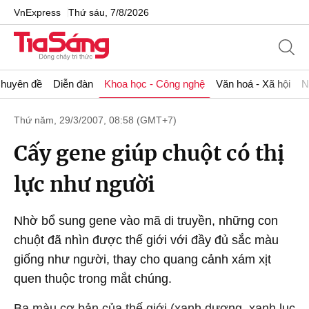
VnExpress
Thứ sáu, 7/8/2026
huyên đề
Diễn đàn
Khoa học - Công nghệ
Văn hoá - Xã hội
N
Thứ năm, 29/3/2007, 08:58 (GMT+7)
Cấy gene giúp chuột có thị
lực như người
Nhờ bổ sung gene vào mã di truyền, những con
chuột đã nhìn được thế giới với đầy đủ sắc màu
giống như người, thay cho quang cảnh xám xịt
quen thuộc trong mắt chúng.
Ba màu cơ bản của thế giới (xanh dương, xanh lục