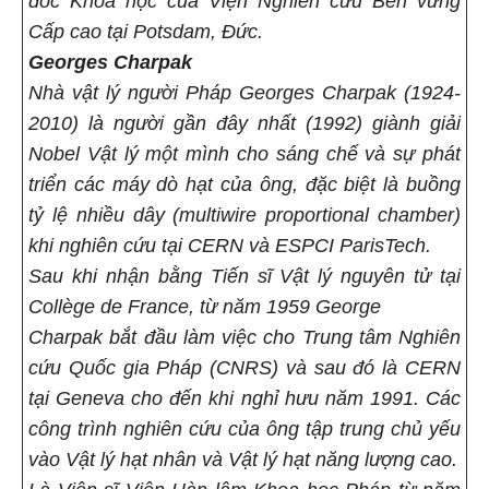
đốc Khoa học của Viện Nghiên cứu Bền vững
Cấp cao tại Potsdam, Đức.
Georges Charpak
Nhà vật lý người Pháp Georges Charpak (1924-
2010) là người gần đây nhất (1992) giành giải
Nobel Vật lý một mình cho sáng chế và sự phát
triển các máy dò hạt của ông, đặc biệt là buồng
tỷ lệ nhiều dây (multiwire proportional chamber)
khi nghiên cứu tại CERN và ESPCI ParisTech.
Sau khi nhận bằng Tiến sĩ Vật lý nguyên tử tại
Collège de France, từ năm 1959 George
Charpak bắt đầu làm việc cho Trung tâm Nghiên
cứu Quốc gia Pháp (CNRS) và sau đó là CERN
tại Geneva cho đến khi nghỉ hưu năm 1991. Các
công trình nghiên cứu của ông tập trung chủ yếu
vào Vật lý hạt nhân và Vật lý hạt năng lượng cao.