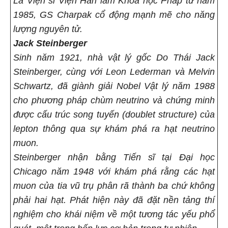
Là Viện sĩ Viện Hàn lâm Khoa học Pháp từ năm
1985, GS Charpak cổ động mạnh mẽ cho năng
lượng nguyên tử.
Jack Steinberger
Sinh năm 1921, nhà vật lý gốc Do Thái Jack
Steinberger, cùng với Leon Lederman và Melvin
Schwartz, đã giành giải Nobel Vật lý năm 1988
cho phương pháp chùm neutrino và chứng minh
được cấu trúc song tuyến (doublet structure) của
lepton thông qua sự khám phá ra hạt neutrino
muon.
Steinberger nhận bằng Tiến sĩ tại Đại học
Chicago năm 1948 với khám phá rằng các hạt
muon của tia vũ trụ phân rã thành ba chứ không
phải hai hạt. Phát hiện này đã đặt nền tảng thí
nghiệm cho khái niệm về một tương tác yếu phổ