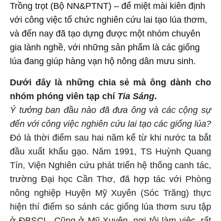
Trồng trọt (Bộ NN&PTNT) – để miệt mài kiên định
với công việc tổ chức nghiên cứu lai tạo lúa thơm,
và đến nay đã tạo dựng được một nhóm chuyên
gia lành nghề, với những sản phẩm là các giống
lúa đang giúp hàng vạn hộ nông dân mưu sinh.
Dưới đây là những chia sẻ mà ông dành cho
nhóm phóng viên tạp chí
Tia Sáng
.
Ý tưởng ban đầu nào đã đưa ông và các cộng sự
đến với công việc nghiên cứu lai tạo các giống lúa?
Đó là thời điểm sau hai năm kể từ khi nước ta bắt
đầu xuất khẩu gạo. Năm 1991, TS Huỳnh Quang
Tín, Viện Nghiên cứu phát triển hệ thống canh tác,
trường Đại học Cần Thơ, đã hợp tác với Phòng
nông nghiệp Huyện Mỹ Xuyên (Sóc Trăng) thực
hiện thí điểm so sánh các giống lúa thơm sưu tập
ở ĐBSCL. Cũng ở Mỹ Xuyên, nơi tôi làm việc, rất