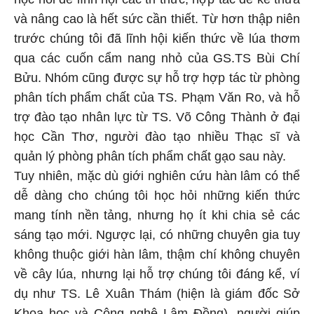
và nâng cao là hết sức cần thiết. Từ hơn thập niên
trước chúng tôi đã lĩnh hội kiến thức về lúa thơm
qua các cuốn cẩm nang nhỏ của GS.TS Bùi Chí
Bửu. Nhóm cũng được sự hỗ trợ hợp tác từ phòng
phân tích phẩm chất của TS. Phạm Văn Ro, và hỗ
trợ đào tạo nhân lực từ TS. Võ Công Thành ở đại
học Cần Thơ, người đào tạo nhiều Thạc sĩ và
quản lý phòng phân tích phẩm chất gạo sau này.
Tuy nhiên, mặc dù giới nghiên cứu hàn lâm có thể
dễ dàng cho chúng tôi học hỏi những kiến thức
mang tính nền tảng, nhưng họ ít khi chia sẻ các
sáng tạo mới. Ngược lại, có những chuyên gia tuy
không thuộc giới hàn lâm, thậm chí không chuyên
về cây lúa, nhưng lại hỗ trợ chúng tôi đáng kể, ví
dụ như TS. Lê Xuân Thám (hiện là giám đốc Sở
Khoa học và Công nghệ Lâm Đồng), người giúp