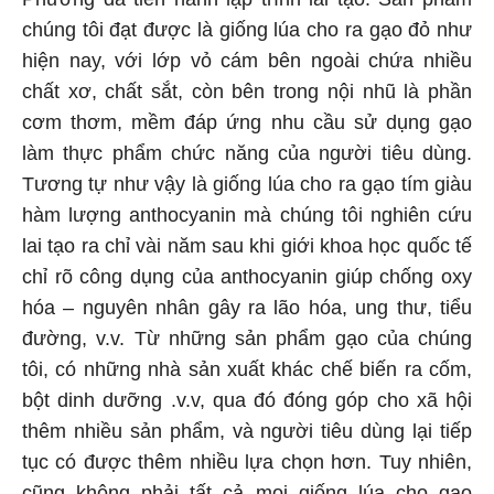
chúng tôi đạt được là giống lúa cho ra gạo đỏ như
hiện nay, với lớp vỏ cám bên ngoài chứa nhiều
chất xơ, chất sắt, còn bên trong nội nhũ là phần
cơm thơm, mềm đáp ứng nhu cầu sử dụng gạo
làm thực phẩm chức năng của người tiêu dùng.
Tương tự như vậy là giống lúa cho ra gạo tím giàu
hàm lượng anthocyanin mà chúng tôi nghiên cứu
lai tạo ra chỉ vài năm sau khi giới khoa học quốc tế
chỉ rõ công dụng của anthocyanin giúp chống oxy
hóa – nguyên nhân gây ra lão hóa, ung thư, tiểu
đường, v.v. Từ những sản phẩm gạo của chúng
tôi, có những nhà sản xuất khác chế biến ra cốm,
bột dinh dưỡng .v.v, qua đó đóng góp cho xã hội
thêm nhiều sản phẩm, và người tiêu dùng lại tiếp
tục có được thêm nhiều lựa chọn hơn. Tuy nhiên,
cũng không phải tất cả mọi giống lúa cho gạo