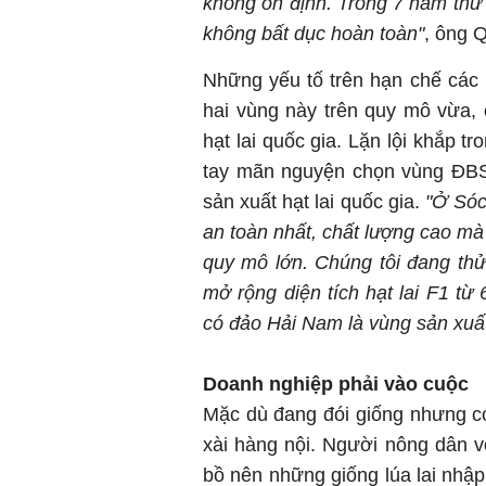
không ổn định. Trong 7 năm thử 
không bất dục hoàn toàn"
, ông 
Những yếu tố trên hạn chế các n
hai vùng này trên quy mô vừa, 
hạt lai quốc gia. Lặn lội khắp 
tay mãn nguyện chọn vùng ĐBSC
sản xuất hạt lai quốc gia.
"Ở Sóc
an toàn nhất, chất lượng cao mà 
quy mô lớn. Chúng tôi đang thử
mở rộng diện tích hạt lai F1 từ
có đảo Hải Nam là vùng sản xuất 
Doanh nghiệp phải vào cuộc
Mặc dù đang đói giống nhưng c
xài hàng nội. Người nông dân v
bồ nên những giống lúa lai nh