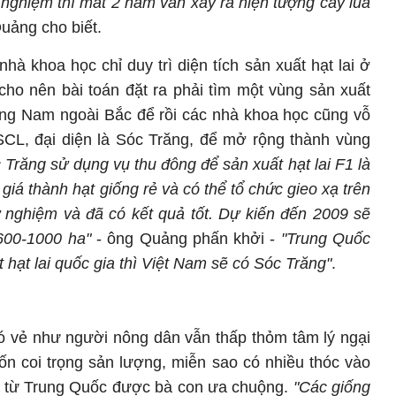
nghiệm thì mất 2 năm vẫn xảy ra hiện tượng cây lúa
Quảng cho biết.
hà khoa học chỉ duy trì diện tích sản xuất hạt lai ở
cho nên bài toán đặt ra phải tìm một vùng sản xuất
trong Nam ngoài Bắc để rồi các nhà khoa học cũng vỗ
L, đại diện là Sóc Trăng, để mở rộng thành vùng
 Trăng sử dụng vụ thu đông để sản xuất hạt lai F1 là
giá thành hạt giống rẻ và có thể tổ chức gieo xạ trên
 nghiệm và đã có kết quả tốt. Dự kiến đến 2009 sẽ
 600-1000 ha"
- ông Quảng phấn khởi -
"Trung Quốc
hạt lai quốc gia thì Việt Nam sẽ có Sóc Trăng"
.
ó vẻ như người nông dân vẫn thấp thỏm tâm lý ngại
ốn coi trọng sản lượng, miễn sao có nhiều thóc vào
ập từ Trung Quốc được bà con ưa chuộng.
"Các giống