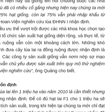
ểm hiện nay đã gióng lên hồi chuông buộc các nhà
ù đã có nhiều cố gắng nhưng hiện nay chúng ta mới
5% hạt giống, còn lại 75% vẫn phải nhập khẩu từ
oan-Viện nghiên cứu lúa ĐHNN I nhận định.
iều ưu thế vượt trội được các nhà khoa học chọn tạo
 tổ chức sản xuất hạt giống diện rộng, và thực tế, từ
a ruộng vẫn còn một khoảng cách lớn. Những khó
ình đưa cây lúa lai ra đồng ruộng được nhận định là
u. Các công ty sản xuất giống vẫn nơm nớp sợ mạo
i vẫn chủ yếu được sản xuất trên quy mô thử nghiệm
viện nghiên cứu"
, ông Quảng cho biết.
 ổn định
lúa lai lên 1 triệu ha vào năm 2010 là cần thiết nhưng
ng nhận định. Để có đủ hạt lai F1 cho 1 triệu ha sẽ
ích sản xuất, trong khi hiện tại chúng ta mới chỉ đạt