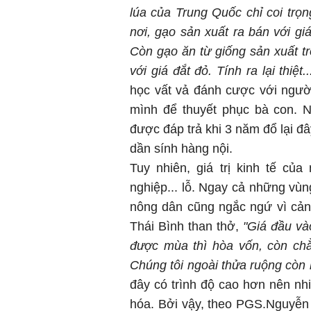
lúa của Trung Quốc chỉ coi trọ
nơi, gạo sản xuất ra bán với gi
Còn gạo ăn từ giống sản xuất tr
với giá đắt đỏ. Tính ra lại thiệt..
học vất vả đánh cược với người
mình để thuyết phục bà con. N
được đáp trả khi 3 năm đổ lại đâ
dần sính hàng nội.
Tuy nhiên, giá trị kinh tế củ
nghiệp... lỗ. Ngay cả những vùn
nông dân cũng ngắc ngứ vì cảnh
Thái Bình than thở,
"Giá đầu và
được mùa thì hòa vốn, còn ch
Chúng tôi ngoài thửa ruộng còn 
đây có trình độ cao hơn nên nh
hóa. Bởi vậy, theo PGS.Nguyễn