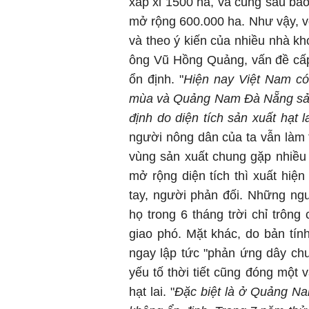
xấp xỉ 1500 ha, và cũng sau bao
mở rộng 600.000 ha. Như vậy, với
và theo ý kiến của nhiều nhà kho
ông Vũ Hồng Quảng, vấn đề cấp 
ổn định. "
Hiện nay Việt Nam có
mùa và Quảng Nam Đà Nẵng sản 
định do diện tích sản xuất hạt
người nông dân của ta vẫn làm 
vùng sản xuất chung gặp nhiều
mở rộng diện tích thì xuất hi
tay, người phản đối. Những ng
họ trong 6 tháng trời chỉ trô
giao phó. Mặt khác, do bản tín
ngay lập tức "phản ứng dây chu
yếu tố thời tiết cũng đóng một 
hạt lai. "
Đặc biệt là ở Quảng Nam