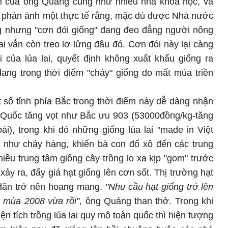
nh của ông Quảng cũng như nhiều nhà khoa học, và
 phản ánh một thực tế rằng, mặc dù được Nhà nước
ng nhưng "cơn đói giống" đang đeo đẳng người nông
lai vẫn còn treo lơ lửng đâu đó. Cơn đói này lại càng
i của lúa lai, quyết định không xuất khẩu giống ra
ang trong thời điểm "cháy" giống do mất mùa triền
 số tỉnh phía Bắc trong thời điểm này dễ dàng nhận
ng Quốc tăng vọt như Bắc ưu 903 (53000đồng/kg-tăng
i), trong khi đó những giống lúa lai "made in Việt
như cháy hàng, khiến bà con đổ xô đến các trung
iều trung tâm giống cây trồng lo xa kịp "gom" trước
ảy ra, đẩy giá hạt giống lên cơn sốt. Thị trường hạt
 dân trở nên hoang mang.
"Nhu cầu hạt giống trở lên
 mùa 2008 vừa rồi"
, ông Quảng than thở. Trong khi
ện tích trồng lúa lai quy mô toàn quốc thì hiện tượng