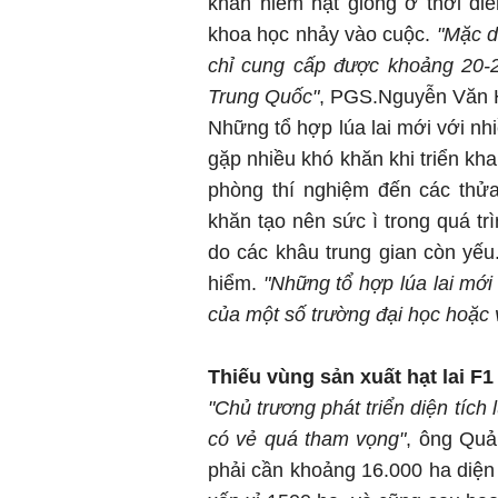
khan hiếm hạt giống ở thời đi
khoa học nhảy vào cuộc.
"Mặc d
chỉ cung cấp được khoảng 20-2
Trung Quốc"
, PGS.Nguyễn Văn H
Những tổ hợp lúa lai mới với nh
gặp nhiều khó khăn khi triển khai
phòng thí nghiệm đến các thử
khăn tạo nên sức ì trong quá tr
do các khâu trung gian còn yế
hiểm.
"Những tổ hợp lúa lai mớ
của một số trường đại học hoặc 
Thiếu vùng sản xuất hạt lai F1
"Chủ trương phát triển diện tích 
có vẻ quá tham vọng"
, ông Quả
phải cần khoảng 16.000 ha diện t