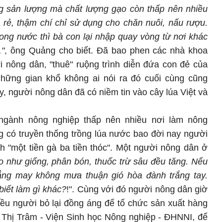
ng sản lượng mà chất lượng gạo còn thấp nên nhiều
á rẻ, thậm chí chỉ sử dụng cho chăn nuôi, nấu rượu.
ong nước thì bà con lại nhập quay vòng từ nơi khác
."
, ông Quảng cho biết. Đã bao phen các nhà khoa
 nông dân, "thuê" ruộng trình diễn đứa con đẻ của
hững gian khổ không ai nói ra đó cuối cùng cũng
y, người nông dân đã có niềm tin vào cây lúa Việt và
a ngành nông nghiệp thấp nên nhiều nơi làm nông
g có truyền thống trồng lúa nước bao đời nay người
 "một tiền gà ba tiền thóc". Một người nông dân ở
o như giống, phân bón, thuốc trừ sâu đều tăng. Nếu
ẳng may không mưa thuận gió hòa đành trắng tay.
biết làm gì khác?
!". Cùng với đó người nông dân giờ
iều người bỏ lại đồng áng để tổ chức sản xuất hàng
 Thị Trâm - Viện Sinh học Nông nghiệp - ĐHNNI, để