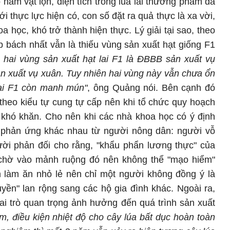
 năm vật lộn, diện tích trồng lúa lai thương phẩm đã
 thực lực hiện có, con số đặt ra quả thực là xa vời,
a học, khó trở thành hiện thực. Lý giải tại sao, theo
bách nhất vẫn là thiếu vùng sản xuất hạt giống F1
 hai vùng sản xuất hạt lai F1 là ĐBBB sản xuất vụ
xuất vụ xuân. Tuy nhiên hai vùng này vẫn chưa ổn
 lai F1 còn manh mún"
, ông Quảng nói. Bên cạnh đó
theo kiểu tự cung tự cấp nên khi tổ chức quy hoạch
 khó khăn. Cho nên khi các nhà khoa học có ý định
ện phản ứng khác nhau từ người nông dân: người vỗ
ười phản đối cho rằng, "khẩu phẩn lương thực" của
ng chờ vào mảnh ruộng đó nên không thể "mạo hiểm"
h làm ăn nhỏ lẻ nên chỉ một người không đồng ý là
yền" lan rộng sang các hộ gia đình khác. Ngoài ra,
vai trò quan trọng ảnh hưởng đến quá trình sản xuất
, điều kiện nhiệt độ cho cây lúa bất dục hoàn toàn