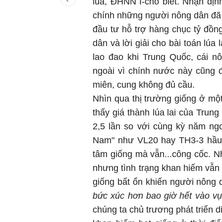
lúa, ĐHNN I-cho biết. Nhận đị
chính những người nông dân đã
đầu tư hỗ trợ hàng chục tỷ đồ
dân và lời giải cho bài toán lúa 
lao đao khi Trung Quốc, cái nô
ngoài vì chính nước này cũng đ
miên, cung không đủ cầu.
Nhìn qua thị trường giống ở một
thấy giá thành lúa lai của Tru
2,5 lần so với cùng kỳ năm ngoá
Nam" như VL20 hay TH3-3 hầu 
tâm giống mà vẫn...công cốc. Nh
nhưng tình trạng khan hiếm vẫn x
giống bất ổn khiến người nông
bức xúc hơn bao giờ hết vào vụ
chúng ta chủ trương phát triển di