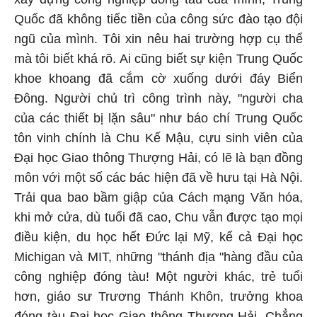
Quốc đã không tiếc tiền của công sức đào tạo đội
ngũ của mình. Tôi xin nêu hai trường hợp cụ thể
mà tôi biết khá rõ. Ai cũng biết sự kiện Trung Quốc
khoe khoang đã cắm cờ xuống dưới đáy Biển
Đông. Người chủ trì công trình này, "người cha
của các thiết bị lặn sâu" như báo chí Trung Quốc
tôn vinh chính là Chu Kế Mậu, cựu sinh viên của
Đại học Giao thông Thượng Hải, có lẽ là bạn đồng
môn với một số các bác hiện đã về hưu tại Hà Nội.
Trải qua bao bầm giập của Cách mạng Văn hóa,
khi mở cửa, dù tuổi đã cao, Chu vẫn được tạo mọi
điều kiện, du học hết Đức lại Mỹ, kể cả Đại học
Michigan và MIT, những "thánh địa "hàng đầu của
công nghiệp đóng tàu! Một người khác, trẻ tuổi
hơn, giáo sư Trương Thánh Khôn, trưởng khoa
đóng tàu Đại học Giao thông Thượng Hải. Chẳng