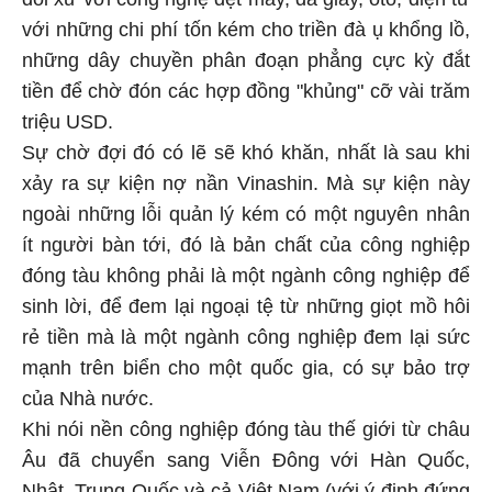
với những chi phí tốn kém cho triền đà ụ khổng lồ,
những dây chuyền phân đoạn phẳng cực kỳ đắt
tiền để chờ đón các hợp đồng "khủng" cỡ vài trăm
triệu USD.
Sự chờ đợi đó có lẽ sẽ khó khăn, nhất là sau khi
xảy ra sự kiện nợ nần Vinashin. Mà sự kiện này
ngoài những lỗi quản lý kém có một nguyên nhân
ít người bàn tới, đó là bản chất của công nghiệp
đóng tàu không phải là một ngành công nghiệp để
sinh lời, để đem lại ngoại tệ từ những giọt mồ hôi
rẻ tiền mà là một ngành công nghiệp đem lại sức
mạnh trên biển cho một quốc gia, có sự bảo trợ
của Nhà nước.
Khi nói nền công nghiệp đóng tàu thế giới từ châu
Âu đã chuyển sang Viễn Đông với Hàn Quốc,
Nhật, Trung Quốc và cả Việt Nam (với ý định đứng