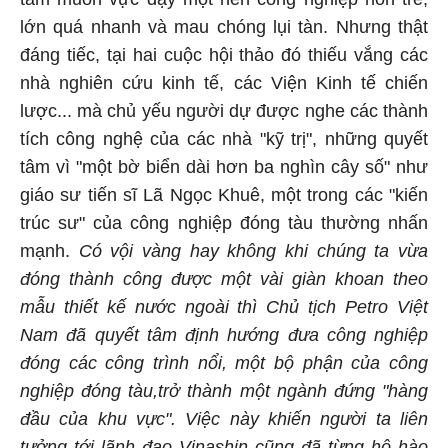
lớn quá nhanh và mau chóng lụi tàn. Nhưng thật
đáng tiếc, tại hai cuộc hội thảo đó thiếu vắng các
nhà nghiên cứu kinh tế, các Viện Kinh tế chiến
lược... mà chủ yếu người dự được nghe các thành
tích công nghệ của các nhà "kỹ trị", những quyết
tâm vì "một bờ biển dài hơn ba nghìn cây số" như
giáo sư tiến sĩ Lã Ngọc Khuê, một trong các "kiến
trúc sư" của công nghiệp đóng tàu thường nhấn
mạnh.
Có vội vàng hay không khi chúng ta vừa
đóng thành công được một vài giàn khoan theo
mẫu thiết kế nước ngoài thì Chủ tịch Petro Việt
Nam đã quyết tâm định hướng đưa công nghiệp
đóng các công trình nổi, một bộ phận của công
nghiệp đóng tàu,trở thành một ngành đứng "hàng
đầu của khu vực". Việc này khiến người ta liên
tưởng tới lãnh đạo Vinashin cũng đã từng hô hào