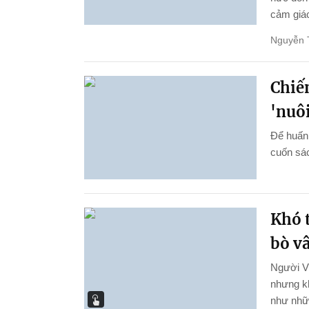
cảm giác
Nguyễn 
Chiến
'nuôi
Để huấn 
cuốn sác
Khó t
bò v
Người Vi
nhưng kh
như nhữn