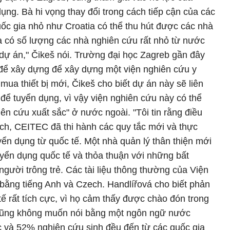
dụng. Bà hi vọng thay đổi trong cách tiếp cận của các
ốc gia nhỏ như Croatia có thể thu hút được các nhà
a có số lượng các nhà nghiên cứu rất nhỏ từ nước
 dự án," Čikeš nói. Trường đại học Zagreb gần đây
để xây dựng để xây dựng một viện nghiên cứu y
ua thiết bị mới, Čikeš cho biết dự án này sẽ liên
để tuyển dụng, vì vậy viện nghiên cứu này có thể
iên cứu xuất sắc" ở nước ngoài. "Tôi tin rằng điều
ech, CEITEC đã thi hành các quy tắc mới và thực
yển dụng từ quốc tế. Một nhà quản lý thân thiện mới
yển dụng quốc tế và thỏa thuận với những bất
người trông trẻ. Các tài liệu thông thường của Viện
bằng tiếng Anh và Czech. Handlířová cho biết phản
ế rất tích cực, vì họ cảm thấy được chào đón trong
 cũng không muốn nói bằng một ngôn ngữ nước
 và 52% nghiên cứu sinh đều đến từ các quốc gia