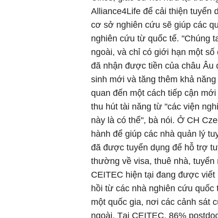
Alliance4Life để cải thiện tuyển 
cơ sở nghiên cứu sẽ giúp các qu
nghiên cứu từ quốc tế. "Chúng t
ngoài, và chỉ có giới hạn một số
đã nhận được tiền của châu Âu 
sinh mới và tăng thêm khả năng m
quan đến một cách tiếp cận mới 
thu hút tài năng từ "các viện ngh
này là có thể", bà nói. Ở CH Cz
hành để giúp các nhà quản lý tu
đã được tuyển dụng để hỗ trợ tu
thường về visa, thuê nhà, tuyển 
CEITEC hiện tại đang được viết 
hồi từ các nhà nghiên cứu quốc t
một quốc gia, nơi các cảnh sát
ngoài. Tại CEITEC, 86% postdoc