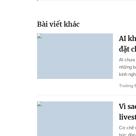
Bài viết khác
AI k
đặt 
AI chưa 
những bậ
kinh ngh
Trường 
Vì s
live
Cơ chế 
hức đón 