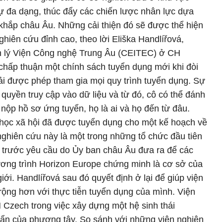
 đa dạng, thúc đẩy các chiến lược nhân lực dựa
g khắp châu Âu. Những cải thiện đó sẽ được thể hiện
ghiên cứu đỉnh cao, theo lời Eliška Handlířová,
 lý Viện Công nghệ Trung Âu (CEITEC) ở CH
hấp thuận một chính sách tuyển dụng mới khi đòi
ải được phép tham gia mọi quy trình tuyển dụng. Sự
 quyền truy cập vào dữ liệu và từ đó, cô có thể đánh
nộp hồ sơ ứng tuyển, họ là ai và họ đến từ đâu.
 học xã hội đã được tuyển dụng cho một kế hoạch về
ghiên cứu này là một trong những tổ chức đầu tiên
à trước yêu cầu do Ủy ban châu Âu đưa ra để các
hương trình Horizon Europe chứng minh là cơ sở của
ới. Handlířová sau đó quyết định ở lại để giúp viện
ộng hơn với thực tiễn tuyển dụng của mình. Viện
 Czech trong việc xây dựng một hệ sinh thái
ẩn của phương tây. So sánh với những viện nghiên