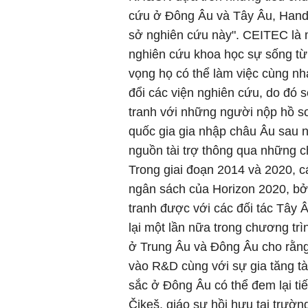
cứu ở Đông Âu và Tây Âu, Handl
sở nghiên cứu này". CEITEC là 
nghiên cứu khoa học sự sống từ 
vọng họ có thể làm việc cùng n
đổi các viện nghiên cứu, do đó s
tranh với những người nộp hồ sơ
quốc gia gia nhập châu Âu sau n
nguồn tài trợ thông qua những 
Trong giai đoạn 2014 và 2020, c
ngân sách của Horizon 2020, bởi
tranh được với các đối tác Tây Â
lại một lần nữa trong chương tr
ở Trung Âu và Đông Âu cho rằng
vào R&D cùng với sự gia tăng tà
sắc ở Đông Âu có thể đem lại ti
Čikeš, giáo sư hồi hưu tại trườn