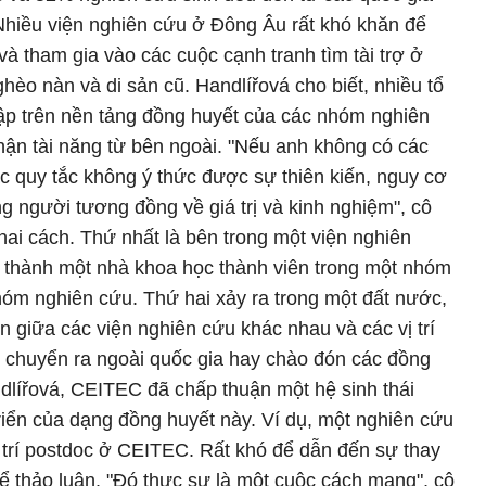
Nhiều viện nghiên cứu ở Đông Âu rất khó khăn để
và tham gia vào các cuộc cạnh tranh tìm tài trợ ở
ghèo nàn và di sản cũ. Handlířová cho biết, nhiều tổ
lập trên nền tảng đồng huyết của các nhóm nghiên
ận tài năng từ bên ngoài. "Nếu anh không có các
ác quy tắc không ý thức được sự thiên kiến, nguy cơ
ững người tương đồng về giá trị và kinh nghiệm", cô
 hai cách. Thứ nhất là bên trong một viện nghiên
ở thành một nhà khoa học thành viên trong một nhóm
óm nghiên cứu. Thứ hai xảy ra trong một đất nước,
n giữa các viện nghiên cứu khác nhau và các vị trí
i chuyển ra ngoài quốc gia hay chào đón các đồng
dlířová, CEITEC đã chấp thuận một hệ sinh thái
iển của dạng đồng huyết này. Ví dụ, một nghiên cứu
ị trí postdoc ở CEITEC. Rất khó để dẫn đến sự thay
ể thảo luận. "Đó thực sự là một cuộc cách mạng", cô