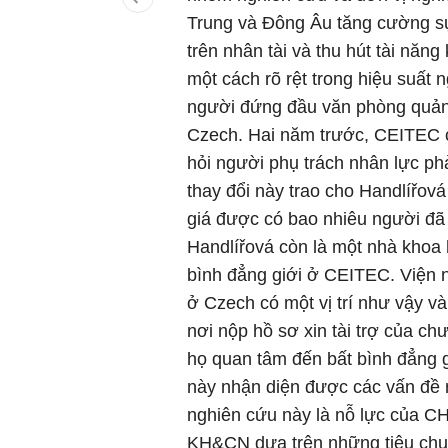
Trung và Đông Âu tăng cường sự
trên nhân tài và thu hút tài năn
một cách rõ rệt trong hiệu suất n
người đứng đầu văn phòng quản
Czech. Hai năm trước, CEITEC c
hỏi người phụ trách nhân lực ph
thay đổi này trao cho Handlířová
giá được có bao nhiêu người đã 
Handlířová còn là một nhà khoa
bình đẳng giới ở CEITEC. Viện n
ở Czech có một vị trí như vậy v
nơi nộp hồ sơ xin tài trợ của c
họ quan tâm đến bất bình đẳng gi
này nhận diện được các vấn đề r
nghiên cứu này là nỗ lực của CH
KH&CN dựa trên những tiêu chu