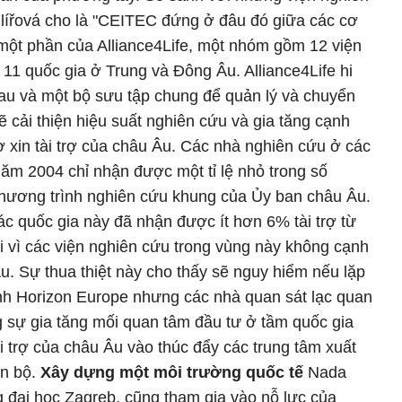
ířová cho là "CEITEC đứng ở đâu đó giữa các cơ
một phần của Alliance4Life, một nhóm gồm 12 viện
11 quốc gia ở Trung và Đông Âu. Alliance4Life hi
hau và một bộ sưu tập chung để quản lý và chuyển
ẽ cải thiện hiệu suất nghiên cứu và gia tăng cạnh
 xin tài trợ của châu Âu. Các nhà nghiên cứu ở các
ăm 2004 chỉ nhận được một tỉ lệ nhỏ trong số
chương trình nghiên cứu khung của Ủy ban châu Âu.
ác quốc gia này đã nhận được ít hơn 6% tài trợ từ
 vì các viện nghiên cứu trong vùng này không cạnh
u. Sự thua thiệt này cho thấy sẽ nguy hiểm nếu lặp
ình Horizon Europe nhưng các nhà quan sát lạc quan
 sự gia tăng mối quan tâm đầu tư ở tầm quốc gia
i trợ của châu Âu vào thúc đẩy các trung tâm xuất
ến bộ.
Xây dựng một môi trường quốc tế
Nada
g đại học Zagreb, cũng tham gia vào nỗ lực của