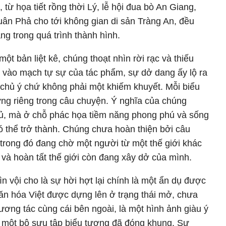
 từ họa tiết rồng thời Lý, lễ hội đua bò An Giang,
uân Phả cho tới không gian di sản Tràng An, đều
g trong quá trình thành hình.
t bản liệt kê, chúng thoạt nhìn rời rạc và thiếu
 vào mạch tự sự của tác phẩm, sự dở dang ấy lộ ra
 chủ ý chứ không phải một khiếm khuyết. Mỗi biểu
ứng riêng trong câu chuyện. Ý nghĩa của chúng
ủ, mà ở chỗ phác họa tiềm năng phong phú và sống
ó thể trở thành. Chúng chưa hoàn thiện bởi câu
 trong đó đang chờ một người từ một thế giới khác
và hoàn tất thế giới còn đang xây dở của mình.
n vội cho là sự hời hợt lại chính là một ẩn dụ được
văn hóa Việt được dựng lên ở trạng thái mở, chưa
tương tác cùng cái bên ngoài, là một hình ảnh giàu ý
i một bộ sưu tập biểu tượng đã đóng khung. Sự