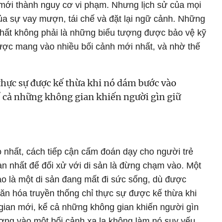
mới thành nguy cơ vi phạm. Nhưng lịch sử của mọi
của sự vay mượn, tái chế và đặt lại ngữ cảnh. Những
nhất không phải là những biểu tượng được bảo vệ kỹ
ược mang vào nhiều bối cảnh mới nhất, và nhờ thế
thực sự được kế thừa khi nó dám bước vào
 cả những không gian khiến người gìn giữ
o nhất, cách tiếp cận cấm đoán dạy cho người trẻ
àn nhất để đối xử với di sản là đừng chạm vào. Một
o là một di sản đang mất đi sức sống, dù được
Văn hóa truyền thống chỉ thực sự được kế thừa khi
ian mới, kể cả những không gian khiến người gìn
ượng vào một bối cảnh xa lạ không làm nó suy yếu,