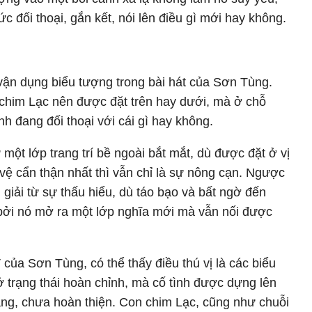
 đối thoại, gắn kết, nói lên điều gì mới hay không.
 vận dụng biểu tượng trong bài hát của Sơn Tùng.
 chim Lạc nên được đặt trên hay dưới, mà ở chỗ
h đang đối thoại với cái gì hay không.
t lớp trang trí bề ngoài bắt mắt, dù được đặt ở vị
 vệ cẩn thận nhất thì vẫn chỉ là sự nông cạn. Ngược
n giải từ sự thấu hiểu, dù táo bạo và bất ngờ đến
 bởi nó mở ra một lớp nghĩa mới mà vẫn nối được
của Sơn Tùng, có thể thấy điều thú vị là các biểu
 trạng thái hoàn chỉnh, mà cố tình được dựng lên
g, chưa hoàn thiện. Con chim Lạc, cũng như chuỗi