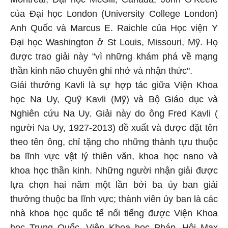
của Đại học London (University College London)
Anh Quốc và Marcus E. Raichle của Học viện Y
Đại học Washington ở St Louis, Missouri, Mỹ. Họ
được trao giải này "vì những khám phá về mạng
thần kinh não chuyên ghi nhớ và nhận thức".
Giải thưởng Kavli là sự hợp tác giữa Viện Khoa
học Na Uy, Quỹ Kavli (Mỹ) và Bộ Giáo dục và
Nghiên cứu Na Uy. Giải này do ông Fred Kavli (
người Na Uy, 1927-2013) đề xuất và được đặt tên
theo tên ông, chỉ tặng cho những thành tựu thuộc
ba lĩnh vực vật lý thiên văn, khoa học nano và
khoa học thần kinh. Những người nhận giải được
lựa chọn hai năm một lần bởi ba ủy ban giải
thưởng thuộc ba lĩnh vực; thành viên ủy ban là các
nhà khoa học quốc tế nổi tiếng được Viện Khoa
học Trung Quốc, Viện Khoa học Pháp, Hội Max