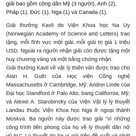
giải bao gồm công dân Mỹ (3 người), Anh (2),
Pháp (1), Đức (1), Nga (1) và Canada (1).
Giải thưởng Kavli do Viện Khoa học Na Uy
(Norwegian Academy of Science and Letters) trao
tặng, mỗi lĩnh vực một giải, mỗi giải trị giá 1 triệu
USD. Ngoài ra người nhận giải còn được tặng một
huy chương vàng và một bằng chứng nhận.
Giải thưởng Kavli về vật lý thiên văn được trao cho
Alan H. Guth của Học viện Công nghệ
Massachusetts ở Cambridge, Mỹ; Andrei Linde của
Đại học Standford ở Palo Alto, bang California, Mỹ;
và Alexei A. Starobinsky của Viện Vật lý lý thuyết
Landau thuộc Viện Khoa học Nga ở ngoại thành
Moskva. Ba người này được trao giải "vì những
công trình tiên phong của họ về lý thuyết dãn nở
vũ trụ". Lý thuyết do ba vị nói trên đề xuất và phát