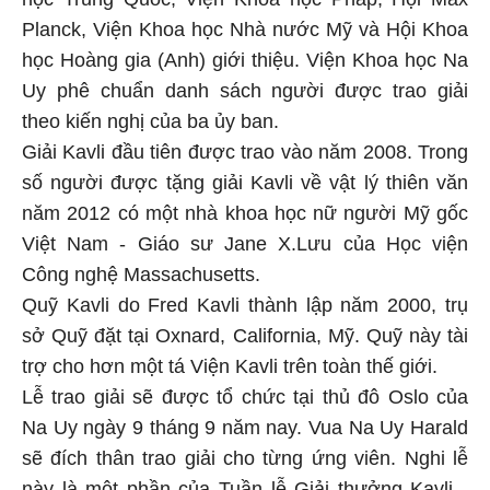
Planck, Viện Khoa học Nhà nước Mỹ và Hội Khoa
học Hoàng gia (Anh) giới thiệu. Viện Khoa học Na
Uy phê chuẩn danh sách người được trao giải
theo kiến nghị của ba ủy ban.
Giải Kavli đầu tiên được trao vào năm 2008. Trong
số người được tặng giải Kavli về vật lý thiên văn
năm 2012 có một nhà khoa học nữ người Mỹ gốc
Việt Nam - Giáo sư Jane X.Lưu của Học viện
Công nghệ Massachusetts.
Quỹ Kavli do Fred Kavli thành lập năm 2000, trụ
sở Quỹ đặt tại Oxnard, California, Mỹ. Quỹ này tài
trợ cho hơn một tá Viện Kavli trên toàn thế giới.
Lễ trao giải sẽ được tổ chức tại thủ đô Oslo của
Na Uy ngày 9 tháng 9 năm nay. Vua Na Uy Harald
sẽ đích thân trao giải cho từng ứng viên. Nghi lễ
này là một phần của Tuần lễ Giải thưởng Kavli -