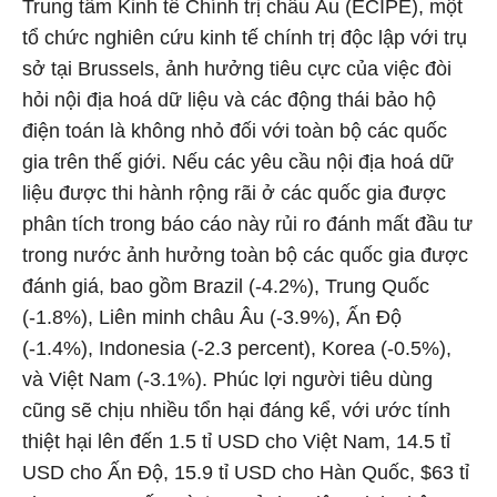
Trung tâm Kinh tế Chính trị châu Âu (ECIPE), một
tổ chức nghiên cứu kinh tế chính trị độc lập với trụ
sở tại Brussels, ảnh hưởng tiêu cực của việc đòi
hỏi nội địa hoá dữ liệu và các động thái bảo hộ
điện toán là không nhỏ đối với toàn bộ các quốc
gia trên thế giới. Nếu các yêu cầu nội địa hoá dữ
liệu được thi hành rộng rãi ở các quốc gia được
phân tích trong báo cáo này rủi ro đánh mất đầu tư
trong nước ảnh hưởng toàn bộ các quốc gia được
đánh giá, bao gồm Brazil (-4.2%), Trung Quốc
(-1.8%), Liên minh châu Âu (-3.9%), Ấn Độ
(-1.4%), Indonesia (-2.3 percent), Korea (-0.5%),
và Việt Nam (-3.1%). Phúc lợi người tiêu dùng
cũng sẽ chịu nhiều tổn hại đáng kể, với ước tính
thiệt hại lên đến 1.5 tỉ USD cho Việt Nam, 14.5 tỉ
USD cho Ấn Độ, 15.9 tỉ USD cho Hàn Quốc, $63 tỉ