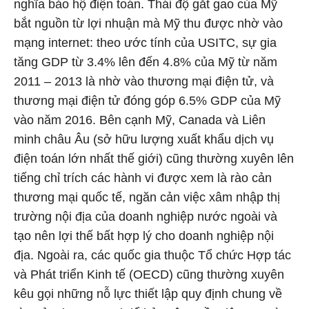
nghĩa bảo hộ điện toán. Thái độ gắt gao của Mỹ
bắt nguồn từ lợi nhuận mà Mỹ thu được nhờ vào
mạng internet: theo ước tính của USITC, sự gia
tăng GDP từ 3.4% lên đến 4.8% của Mỹ từ năm
2011 – 2013 là nhờ vào thương mại điện tử, và
thương mại điện tử đóng góp 6.5% GDP của Mỹ
vào năm 2016. Bên cạnh Mỹ, Canada và Liên
minh châu Âu (sở hữu lượng xuất khẩu dịch vụ
điện toán lớn nhất thế giới) cũng thường xuyên lên
tiếng chỉ trích các hành vi được xem là rào cản
thương mại quốc tế, ngăn cản việc xâm nhập thị
trường nội địa của doanh nghiệp nước ngoài và
tạo nên lợi thế bất hợp lý cho doanh nghiệp nội
địa. Ngoài ra, các quốc gia thuộc Tổ chức Hợp tác
và Phát triển Kinh tế (OECD) cũng thường xuyên
kêu gọi những nỗ lực thiết lập quy định chung về