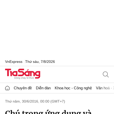
VnExpress
Thứ sáu, 7/8/2026
Chuyên đề
Diễn đàn
Khoa học - Công nghệ
Văn hoá - 
Thứ năm, 30/6/2016, 00:00 (GMT+7)
Chú trọng ứng dụng và