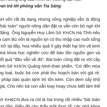
tyan trả lời phỏng vấn Tia Sáng
SH vốn rất đa dạng nhưng nông nghiệp vẫn là động
bài toán" người nông dân đặt ra vẫn còn bỏ ngỏ khi
ỏa đáng. Ông Nguyễn Huy Lâm-Sở KHCN Hà Tĩnh-nêu
à cam Bù vốn là nguồn lợi có thu nhập cao nuôi sống
ở lại đây, hoa nhiều quả ít gây thiệt hại lớn về kinh
 nhà khoa học nghiên cứu để bảo tồn nguồn gen và
t quả "đâu vẫn về đó". Bài toán cũng đặt ra với cây
Minh-Sở KHCN Quảng Ninh-than phiền, "Cứ đến mùa
g loạt, buộc bà con phải thu hoạch bán với giá rẻ.
pháp bảo quản lạnh thì tốn kém. Còn đem sấy khô
iá. Cho nên bà con vẫn loay hoay chưa biết làm thế
sở KH&CN đưa ra chỉ là hai trong rất nhiều "bài toán
ng dân. Điều đó cho thấy một thực tế: các nhà khoa