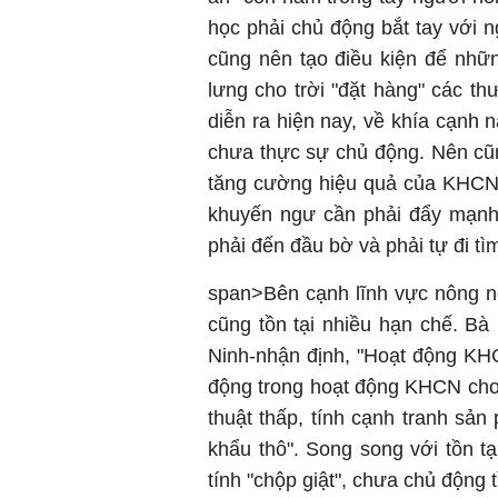
học phải chủ động bắt tay với n
cũng nên tạo điều kiện để nhữ
lưng cho trời "đặt hàng" các t
diễn ra hiện nay, về khía cạnh 
chưa thực sự chủ động. Nên cũn
tăng cường hiệu quả của KHCN 
khuyến ngư cần phải đẩy mạnh 
phải đến đầu bờ và phải tự đi tìm
span>Bên cạnh lĩnh vực nông n
cũng tồn tại nhiều hạn chế. B
Ninh-nhận định, "Hoạt động KH
động trong hoạt động KHCN ch
thuật thấp, tính cạnh tranh sả
khẩu thô". Song song với tồn t
tính "chộp giật", chưa chủ động