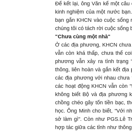
Để kết lại, ông Văn kể một câu
kinh nghiệm của một nước bạn.
bạn gắn KHCN vào cuộc sống n
chúng tôi có tách rời cuộc sống 
"Chưa cùng một nhà"
Ở các địa phương, KHCN chưa "
vẫn còn khá thấp, chưa thể coi 
phương vẫn xảy ra tình trạng 
thông, liên hoàn và gắn kết đị
các địa phương với nhau chưa t
các hoạt động KHCN vẫn còn "
không biết Bộ và địa phương 
chồng chéo gây tốn tiền bạc, t
học. Ông Minh cho biết, "Với nh
sở làm gì". Còn như PGS.Lê T
hợp tác giữa các tỉnh như thôn