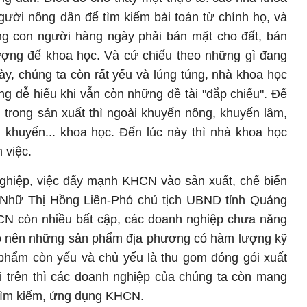
gười nông dân để tìm kiếm bài toán từ chính họ, và
ng con người hàng ngày phải bán mặt cho đất, bán
hượng đế khoa học. Và cứ chiếu theo những gì đang
này, chúng ta còn rất yếu và lúng túng, nhà khoa học
g dễ hiểu khi vẫn còn những đề tài "đắp chiếu". Để
trong sản xuất thì ngoài khuyến nông, khuyến lâm,
khuyến... khoa học. Đến lúc này thì nhà khoa học
 việc.
ghiệp, việc đẩy mạnh KHCN vào sản xuất, chế biến
à Nhữ Thị Hồng Liên-Phó chủ tịch UBND tỉnh Quảng
CN còn nhiều bất cập, các doanh nghiệp chưa năng
o nên những sản phẩm địa phương có hàm lượng kỹ
n phẩm còn yếu và chủ yếu là thu gom đóng gói xuất
ại trên thì các doanh nghiệp của chúng ta còn mang
 tìm kiếm, ứng dụng KHCN.