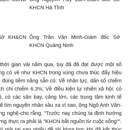
KHCN Hà Tĩnh
Sở KH&CN
Ông Trần Văn Minh-Giám đốc
Sở
KHCN Quảng Ninh
 thời gian vài năm qua, tuy đã đã đạt được một số
ng có vẻ như KHCN trong vùng chưa thúc đẩy hiệu
hư đúng tiềm năng sẵn có: Về nhân lực, dân số chiếm
ch chỉ chiếm 6.3%; Về điều kiện tự nhiên xã hội: có
, có các sân bay, cảng lớn, các trung tâm kinh tế
Để tìm nguyên nhân sâu xa vì sao, ông Ngô Anh Văn-
ng nghệ-cho rằng, "Trước nay chúng ta định hướng
g thực ra phải là "KHCN bắt nguồn từ cuộc sống"".
 giải tại sao nhiều đề tài khoa học khi đã kết thúc