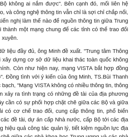
Bộ không ai nắm được". Bên cạnh đó, mối liên hệ
, và công nghệ thông tin vẫn chỉ là sợi chỉ chắp nối,
kiến nghị làm thế nào để nguồn thông tin giữa Trung
 thành một mạng chung để các tỉnh có thể trao đổi
g xuyên.
ữ liệu đầy đủ, ông Minh đề xuất. "Trung tâm Thông
 xây dựng cơ sở dữ liệu khai thác toàn quốc không
hính. Còn như hiện nay, mạng VISTA bắt hợp đồng
độ". Đồng tình với ý kiến của ông Minh, TS.Bùi Thanh
ạch, "Mạng VISTA không có nhiều thông tin, thông
n xảy ra tình trạng có những đề tài của địa phương
ậy cần có sự phối hợp chặt chẽ giữa các Bộ và giữa
i có cơ chế trao đổi, cung cấp thông tin, phổ biến
 các đề tài, dự án cấp Nhà nước, cấp Bộ tới các địa
hiệu quả công tác quản lý, tiết kiệm nguồn lực địa
t chẽ giữa các nhà khoa học Trung ương và các nhà