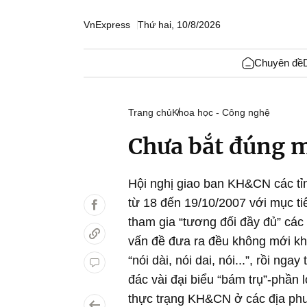
VnExpress
Thứ hai, 10/8/2026
Chuyên đề
Trang chủ
Khoa học - Công nghệ
Chưa bắt đúng 
Hội nghị giao ban KH&CN các t
từ 18 đến 19/10/2007 với mục t
tham gia “tương đối đầy đủ” cá
vấn đề đưa ra đều không mới khiế
“nói dài, nói dai, nói...”, rồi ng
đác vài đại biểu “bám trụ”-phần 
thực trạng KH&CN ở các địa phư