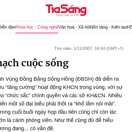
Diễn đàn
Khoa học - Công nghệ
Văn hoá - Xã hội
Nền tảng - Kiến tạo
Hồ
Thứ năm, 1/11/2007, 16:54 (GMT+7)
mạch cuộc sống
ỉnh Vùng Đồng Bằng Sông Hồng (ĐBSH) đã diễn ra
iêu “tăng cường” hoạt động KHCN trong vùng, với sự
c vị “chức sắc” chính quyền và các sở KH&CN. Nhiều
n một số đại biểu phải thốt ra “khổ lắm nói mãi”,
ay trong cuối buổi ngày họp đầu tiên cũng chỉ còn lác
lớn là cánh phóng viên. Như thế cũng đủ để hiểu
ơng đang... có vấn đề.