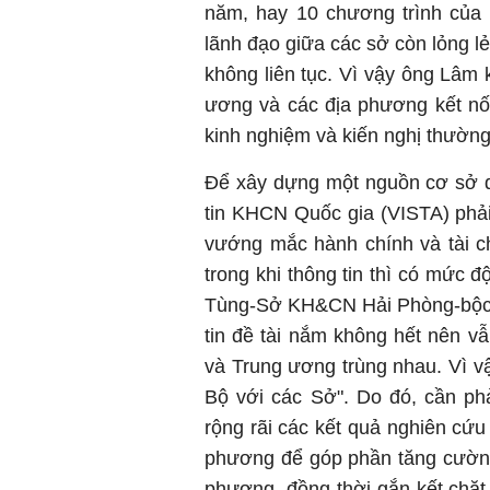
năm, hay 10 chương trình của 
lãnh đạo giữa các sở còn lỏng lẻo
không liên tục. Vì vậy ông Lâm 
ương và các địa phương kết nối
kinh nghiệm và kiến nghị thườn
Để xây dựng một nguồn cơ sở d
tin KHCN Quốc gia (VISTA) phải
vướng mắc hành chính và tài c
trong khi thông tin thì có mức 
Tùng-Sở KH&CN Hải Phòng-bộc b
tin đề tài nắm không hết nên vẫ
và Trung ương trùng nhau. Vì v
Bộ với các Sở". Do đó, cần phả
rộng rãi các kết quả nghiên cứu
phương để góp phần tăng cường 
phương, đồng thời gắn kết chặ