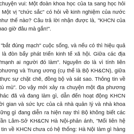
 chuyện vui: Một đoàn khoa học của ta sang học hỏi
 Một vị "chức sắc" có hỏi về kinh nghiệm của nước
hư thế nào? Câu trả lời nhận được là, "KHCN của
bao giờ đâu mà gắn!".
bắt đúng mạch" cuộc sống, và nếu có thì hiệu quả
là đòn bẩy phát triển kinh tế xã hội. Giữa các địa
"mạnh ai người đó làm". Nguyên do là vì tính liên
a phương và Trung ương (cụ thể là Bộ KH&CN), giữa
hực sự chặt chẽ, đồng bộ và sát sao. Thông tin về
tù mù". Do vậy mới xảy ra chuyện một địa phương
khác đã và đang làm gì, dẫn đến hoạt động KHCN
hời gian và sức lực của cả nhà quản lý và nhà khoa
ững gì đang diễn ra hiện nay thì Bộ không biết các
rần Lâm-Sở KH&CN Hà Nội-phản ánh, "Mối liên hệ
g tin về KHCN chưa có hệ thống: Hà Nội làm gì hàng