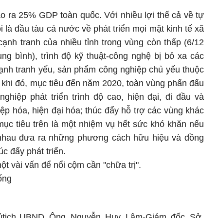
o ra 25% GDP toàn quốc. Với nhiều lợi thế cả về tự
 là đầu tàu cả nước về phát triển mọi mặt kinh tế xã
 cạnh tranh của nhiều tỉnh trong vùng còn thấp (6/12
ng bình), trình độ kỹ thuật-công nghệ bị bỏ xa các
ạnh tranh yếu, sản phẩm công nghiệp chủ yếu thuộc
 khi đó, mục tiêu đến năm 2020, toàn vùng phấn đấu
ghiệp phát triển trình độ cao, hiện đại, đi đầu và
p hóa, hiện đại hóa; thúc đẩy hỗ trợ các vùng khác
mục tiêu trên là một nhiệm vụ hết sức khó khăn nếu
 nhau đưa ra những phương cách hữu hiệu và đồng
c đẩy phát triển.
ột vài vấn để nổi cộm cần "chữa trị".
ống
ủ
tịch UBND
Ông Nguyễn Huy Lâm-Giám
đốc Sở