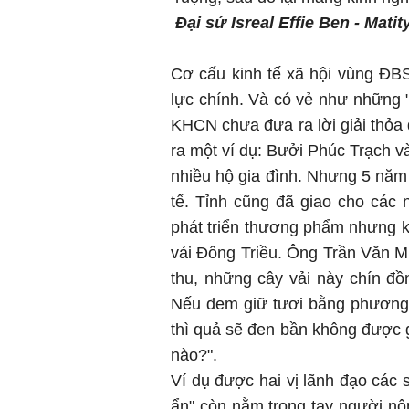
Đại sứ Isreal Effie Ben - Mati
Cơ cấu kinh tế xã hội vùng ĐB
lực chính. Và có vẻ như những "
KHCN chưa đưa ra lời giải th
ra một ví dụ: Bưởi Phúc Trạch v
nhiều hộ gia đình. Nhưng 5 năm tr
tế. Tỉnh cũng đã giao cho các
phát triển thương phẩm nhưng kế
vải Đông Triều. Ông Trần Văn 
thu, những cây vải này chín đồn
Nếu đem giữ tươi bằng phương 
thì quả sẽ đen bần không được g
nào?".
Ví dụ được hai vị lãnh đạo các 
ẩn" còn nằm trong tay người nô