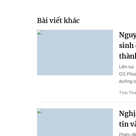
Bài viết khác
Nguy
sinh
thành
Liên tục
GS Phùng
dưỡng tà
Thái Th
Nghị
tin 
Phiên đi