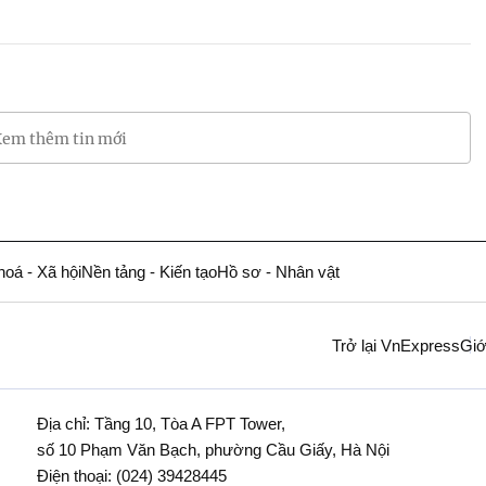
em thêm tin mới
hoá - Xã hội
Nền tảng - Kiến tạo
Hồ sơ - Nhân vật
Trở lại VnExpress
Giớ
Địa chỉ: Tầng 10, Tòa A FPT Tower,
số 10 Phạm Văn Bạch, phường Cầu Giấy, Hà Nội
Điện thoại:
(024) 39428445