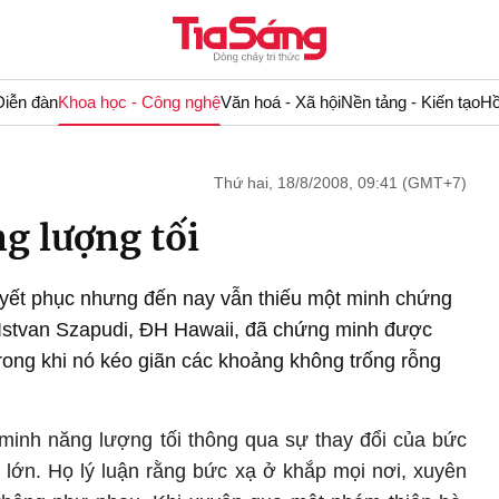
Diễn đàn
Khoa học - Công nghệ
Văn hoá - Xã hội
Nền tảng - Kiến tạo
Hồ
Thứ hai, 18/8/2008, 09:41 (GMT+7)
g lượng tối
huyết phục nhưng đến nay vẫn thiếu một minh chứng
 Istvan Szapudi, ĐH Hawaii, đã chứng minh được
rong khi nó kéo giãn các khoảng không trống rỗng
minh năng lượng tối thông qua sự thay đổi của bức
 lớn. Họ lý luận rằng bức xạ ở khắp mọi nơi, xuyên