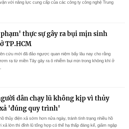
vặn với năng lực cung cấp của các công ty công nghệ Trung
 phạm' thực sự gây ra bụi mịn sinh
 ở TP.HCM
iên cứu mới đã đảo ngược quan niệm bấy lâu nay cho rằng
 rơm rạ từ miền Tây gây ra ô nhiễm bụi mịn trong không khí ở
.
gười dân chạy lũ không kịp vì thủy
xả 'đúng quy trình'
hồ thủy điện xả sớm hơn nửa ngày, tránh tình trạng nhiều hồ
i xả lớn thì đỉnh lũ tổng hợp có thể hạ thấp đáng kể, giảm ngập