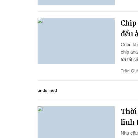
Chip 
đều 
Cuộc kha
chip ana
tới tất c
Trần Qu
undefined
Thời
lĩnh
Nhu cầu 