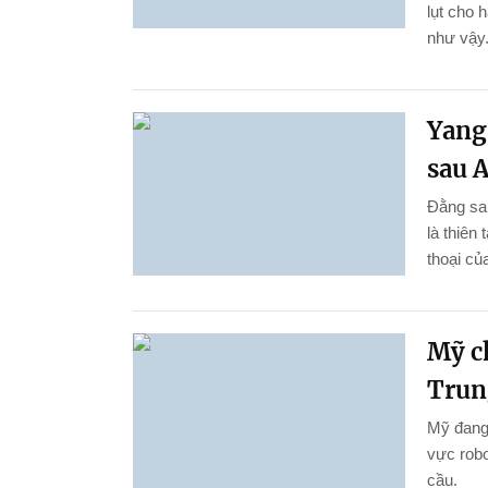
lụt cho 
như vậy
Yang
sau A
Đằng sau
là thiên
thoại củ
Mỹ c
Trun
Mỹ đang
vực robo
cầu.