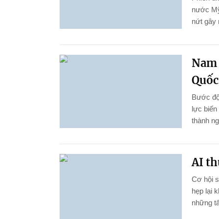
nước Mỹ
nứt gây 
Nam 
Quốc 
Bước đột
lực biến
thành ng
AI th
Cơ hội 
hẹp lại 
những tấ