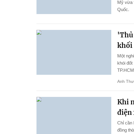
Mỹ vừa 
Quốc.
'Thủ
khối
Một ngh
khói đốt
TP.HCM
Anh Thư
Khi n
điện 
Chỉ cần 
đồng thờ