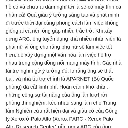
hề có và chưa ai dám nghĩ tới là sẽ có máy tính cá
nhân cả! Quá giàu ý tưởng sáng tạo và phát minh
đi trước thời đại cùng phong cách làm việc không
giống ai cả nên ông gặp nhiều trắc trở. Khi xây
dựng ARC, ông tuyển dụng khá nhiều nhân viên là
phái nữ vì ông cho rằng phụ nữ sẽ làm việc tốt
hơn, dễ xây dựng một văn hóa làm việc hỗ trợ
nhau trong cộng đồng nối mạng máy tính. Các nhà
tài trợ nghi ngờ ý tưởng đó, lo rằng ông sẽ thất
bại, và nhà tài trợ chính là APARNET (Bộ Quốc
phòng) đã cắt kinh phí. Hoàn cảnh khó khăn,
những cộng sự tài năng của ông lần lượt rời
phòng thí nghiệm, kéo nhau sang làm cho Trung
tâm Nghiên cứu rất hiện đại và giàu có của Công
ty Xerox ở Palo Alto (Xerox PARC - Xerox Palo
Alto Research Center) gần ngay ARC của ông.