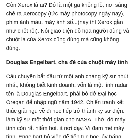
Còn Xerox là ai? Đó là một gã khổng lồ, nơi sáng
chế ra Xerocopy (tức máy photocopy ngày nay),
phim ảnh màu, máy ảnh số...(nay thì Xerox gần
như chết rồi). Nói giao diện đồ họa người dùng và
chuột là của Xerox cũng đúng mà cũng không
đúng.
Douglas Engelbart, cha đẻ của chuột máy tính
Câu chuyện bắt đầu từ một anh chàng kỹ sư nhút
nhát, không biết kinh doanh, vốn là một lính radar
tên là Douglas Engelbart, phải bỏ dở Đại học
Oregan để nhập ngũ năm 1942. Chiến tranh kết
thúc giải ngũ về đi học tiếp trở thành kỹ sư điện,
làm kỹ sư một thời gian cho NASA. Thời đó máy
tính còn rất hiếm hoi, ít nơi dạy. Vì đam mê máy
tính, Engelbart bỏ việc để tiếp tục học lấy bằng