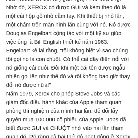
Nhờ đó, XEROX có được GUI và kèm theo đó là
một cái hộp gỗ nhỏ cầm tay. Khi thiết bị nhỏ lăn,
một chấm trên màn hình lăn cùng với nó. Nó được
Douglas Engelbart cộng tác với một kỹ sư giúp
việc ông là Bill English thiết kế năm 1963.
Engelbart kể lại rằng, "tôi không biết vì sao chúng
tôi gọi nó là con chuột. Có thể cái dây điện nối với
nó giống cái đuôi. Đôi khi một cái tên được ngẫu
nhiên gọi lên như thế đó và rồi không bao giờ thay
đổi nó được nữa!"
Năm 1979, Xerox cho phép Steve Jobs và các
giám đốc điều hành khác của Apple tham quan
phòng thí nghiệm của mình hai lần, để đổi lấy
quyền mua 100.000 cổ phiếu của Apple. Jobs đã
biết được GUI và CHUỘT nhờ vào hai lần tham
quan đó. Rõ ràng cả hai thứ đó hoạt động ở Xerox