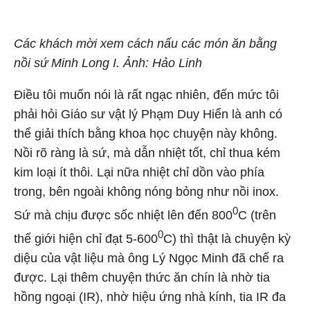
Các khách mời xem cách nấu các món ăn bằng
nồi sứ Minh Long I. Ảnh: Hảo Linh
Điều tôi muốn nói là rất ngạc nhiên, đến mức tôi
phải hỏi Giáo sư vật lý Phạm Duy Hiển là anh có
thể giải thích bằng khoa học chuyện này không.
Nồi rõ ràng là sứ, mà dẫn nhiệt tốt, chỉ thua kém
kim loại ít thôi. Lại nữa nhiệt chỉ dồn vào phía
trong, bên ngoài không nóng bỏng như nồi inox.
0
Sứ mà chịu được sốc nhiệt lên đến 800
C (trên
0
thế giới hiện chỉ đạt 5-600
C) thì thật là chuyện kỳ
diệu của vật liệu mà ông Lý Ngọc Minh đã chế ra
được. Lại thêm chuyện thức ăn chín là nhờ tia
hồng ngoại (IR), nhờ hiệu ứng nhà kính, tia IR đa