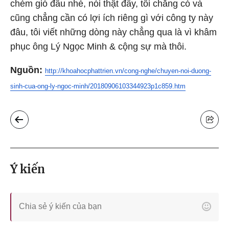
chém gió đâu nhé, nói thật đấy, tôi chẳng có và
cũng chẳng cần có lợi ích riêng gì với công ty này
đâu, tôi viết những dòng này chẳng qua là vì khâm
phục ông Lý Ngọc Minh & cộng sự mà thôi.
Nguồn:
http://khoahocphattrien.vn/cong-nghe/chuyen-noi-duong-
sinh-cua-ong-ly-ngoc-minh/20180906103344923p1c859.htm
Ý kiến