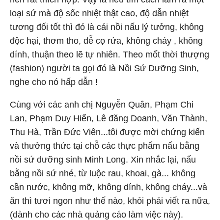
loại sứ mà độ sốc nhiệt thật cao, độ dẫn nhiệt
tương đối tốt thì đó là cái nồi nấu lý tưởng, không
độc hại, thơm tho, dễ cọ rửa, không cháy , không
dính, thuận theo lẽ tự nhiên. Theo mốt thời thượng
(fashion) người ta gọi đó là Nồi Sứ Dưỡng Sinh,
nghe cho nó hấp dẫn !
Cùng với các anh chị Nguyễn Quân, Phạm Chi
Lan, Phạm Duy Hiển, Lê đăng Doanh, Văn Thành,
Thu Hà, Trần Đức Viên...tôi được mời chứng kiến
và thưởng thức tại chỗ các thực phẩm nấu bằng
nồi sứ dưỡng sinh Minh Long. Xin nhắc lại, nấu
bằng nồi sứ nhé, từ luộc rau, khoai, gà... không
cần nước, không mỡ, không dính, không cháy...và
ăn thì tươi ngon như thế nào, khỏi phải viết ra nữa,
(dành cho các nhà quảng cáo làm việc này).