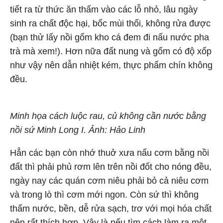
tiết ra từ thức ăn thấm vào các lỗ nhỏ, lâu ngày
sinh ra chất độc hại, bốc mùi thối, không rửa được
(bạn thử lấy nồi gốm kho cá đem đi nấu nước pha
trà mà xem!). Hơn nữa đất nung và gốm có độ xốp
như vậy nên dẫn nhiệt kém, thực phẩm chín không
đều.
Minh họa cách luộc rau, củ không cần nước bằng
nồi sứ Minh Long I. Ảnh: Hảo Linh
Hẳn các bạn còn nhớ thuở xưa nấu cơm bằng nồi
đất thì phải phủ rơm lên trên nồi đốt cho nóng đều,
ngày nay các quán cơm niêu phải bỏ cả niêu cơm
và trong lò thì cơm mới ngon. Còn sứ thì không
thấm nước, bền, dễ rửa sạch, trơ với mọi hóa chất
nên rất thích hợp. Vậy là nếu tìm cách làm ra một