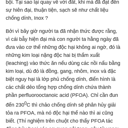
bội. Tại sao lại quay về với đất, khi mà đã đạt đến
sự hiên đại, thuận tiện, sạch sẽ như chất liệu
chống dính, Inox ?
Bởi vì bây giờ người ta đã nhận thức được rằng,
vì cái bẫy hiện đại mà con người ta hằng ngày đã
đưa vào cơ thể những độc hại không ai ngờ, đó là
những kim loại nặng độc hai bị thẩm xuất
(leaching) vào thức ăn nếu dùng các nồi nấu bằng
kim loại, dù đó là đồng, gang, nhôm, inox và đặc
biệt nguy hại là lớp phủ chống dính, điển hình là
các chất dẻo tổng hợp chống dính chứa thành
phần perfluorooctanoic acid (PFOA). Chỉ cần đun
0
đến 230
C thì chảo chống dính sẽ phân hủy giải
tỏa ra PFOA, mà nó độc hại thế nào thì ai cũng
biết. (Thí nghiệm trên chuột cho thấy PFOA tác