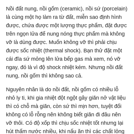
Nồi đất nung, nồi gốm (ceramic), nồi sứ (porcelain)
là cùng một họ làm ra từ đất, miễn sao định hình
được, chứa được một lượng thực phẩm, đặt được
trên ngọn lửa để nung nóng thực phẩm mà không
vỡ là dùng được. Muốn không vỡ thì phải chịu
được sốc nhiệt (thermal shock). Bạn thử đặt một
cái đĩa sứ mỏng lên lửa bếp gas mà xem, nó vỡ
ngay, đó là vì độ shock nhiệt kém. Nhưng nồi đất
nung, nồi gốm thì không sao cả.
Nguyên nhân là do nồi đất, nồi gốm có nhiều lỗ
nhỏ ly ti, khi gia nhiệt đột ngột gây giãn nở vật liệu
thì có chỗ mà giãn, còn sứ thì mịn hơn, tuyệt đối
không có lỗ rỗng nên không biết giãn đi đâu nên
vỡ thôi. Có độ xốp thì chịu sốc nhiệt tốt nhưng lại
hút thấm nước nhiều, khi nấu ăn thì các chất lỏng