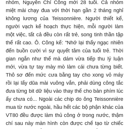
nhóm, Nguyễn Chí Công mới 28 tuổi. Cả nhóm
miệt mài chạy đua với thời hạn gần 2 tháng nghỉ
không lương của Teissonnière. Người thiết kế,
người vạch kế hoạch thực hiện, mỗi người làm
một việc, tất cả đều còn rất trẻ, song tinh thần tập
thể rất cao. Ô. Công kể: "Nhớ lại thấy ngạc nhiên
đến buồn cười vì sự quyết tâm của tuổi trẻ. Thời
gian ngắn như thế mà dám vừa tiếp thu lý luận
mới, vừa tự tay mày mò làm cái chưa từng biết.
Thô sơ đến mức cưa bằng tay cho xong vỏ máy
rồi lại lấy dũa mài vuông vắn, phải dùng công tắc
đưa từng bit dữ liệu vào thay thế cho bàn phím lúc
ấy chưa có... Ngoài các chip do ông Teissonnière
mua từ nước ngoài, hầu hết các bộ phận khác của
VT80 đều được làm thủ công ở trong nước, thậm
chí sau này màn hình còn được chế tạo từ chiếc