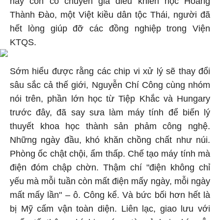
này còn có chuyên gia điều khiển học Hoàng
Thành Đào, một Việt kiều dân tộc Thái, người đã
hết lòng giúp đỡ các đồng nghiệp trong Viện
KTQS.
Sớm hiểu được rằng các chip vi xử lý sẽ thay đổi
sâu sắc cả thế giới, Nguyễn Chí Công cùng nhóm
nói trên, phần lớn học từ Tiệp Khắc và Hungary
trước đây, đã say sưa làm máy tính để biến lý
thuyết khoa học thành sản phảm công nghệ.
Những ngày đầu, khó khăn chồng chất như núi.
Phòng ốc chật chội, ẩm thấp. Chế tạo máy tính mà
điện đóm chập chờn. Thậm chí "điện không chỉ
yếu mà mỗi tuần còn mất điện mấy ngày, mỗi ngày
mất mấy lần" – ô. Công kể. Và bức bối hơn hết là
bị Mỹ cấm vận toàn diện. Liên lạc, giao lưu với