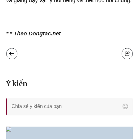
và giảng dạy vật lý nói riêng và triết học nói chung.
*
*
Theo Dongtac.net
Ý kiến