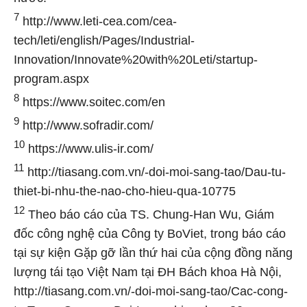
7
http://www.leti-cea.com/cea-
tech/leti/english/Pages/Industrial-
Innovation/Innovate%20with%20Leti/startup-
program.aspx
8
https://www.soitec.com/en
9
http://www.sofradir.com/
10
https://www.ulis-ir.com/
11
http://tiasang.com.vn/-doi-moi-sang-tao/Dau-tu-
thiet-bi-nhu-the-nao-cho-hieu-qua-10775
12
Theo báo cáo của TS. Chung-Han Wu, Giám
đốc công nghệ của Công ty BoViet, trong báo cáo
tại sự kiện Gặp gỡ lần thứ hai của cộng đồng năng
lượng tái tạo Việt Nam tại ĐH Bách khoa Hà Nội,
http://tiasang.com.vn/-doi-moi-sang-tao/Cac-cong-