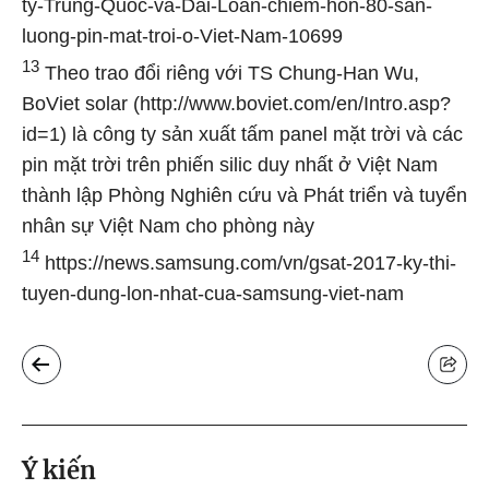
ty-Trung-Quoc-va-Dai-Loan-chiem-hon-80-san-
luong-pin-mat-troi-o-Viet-Nam-10699
13
Theo trao đổi riêng với TS Chung-Han Wu,
BoViet solar (http://www.boviet.com/en/Intro.asp?
id=1) là công ty sản xuất tấm panel mặt trời và các
pin mặt trời trên phiến silic duy nhất ở Việt Nam
thành lập Phòng Nghiên cứu và Phát triển và tuyển
nhân sự Việt Nam cho phòng này
14
https://news.samsung.com/vn/gsat-2017-ky-thi-
tuyen-dung-lon-nhat-cua-samsung-viet-nam
Ý kiến