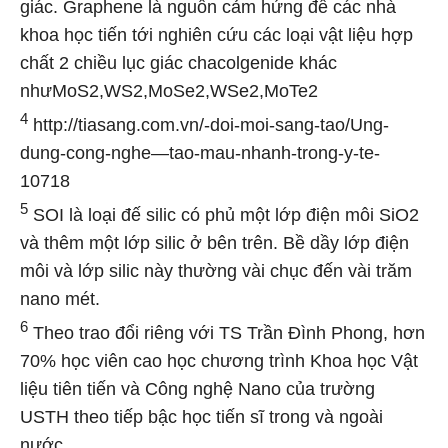
giác. Graphene là nguồn cảm hứng để các nhà
khoa học tiến tới nghiên cứu các loại vật liệu hợp
chất 2 chiều lục giác chacolgenide khác
nhưMoS2,WS2,MoSe2,WSe2,MoTe2
4
http://tiasang.com.vn/-doi-moi-sang-tao/Ung-
dung-cong-nghe—tao-mau-nhanh-trong-y-te-
10718
5
SOI là loại đế silic có phủ một lớp điện môi SiO2
và thêm một lớp silic ở bên trên. Bề dầy lớp điện
môi và lớp silic này thường vài chục đến vài trăm
nano mét.
6
Theo trao đổi riêng với TS Trần Đình Phong, hơn
70% học viên cao học chương trình Khoa học Vật
liệu tiên tiến và Công nghệ Nano của trường
USTH theo tiếp bậc học tiến sĩ trong và ngoài
nước.