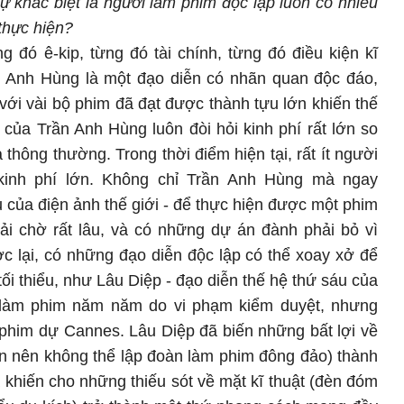
 khác biệt là người làm phim độc lập luôn có nhiều
thực hiện?
 đó ê-kip, từng đó tài chính, từng đó điều kiện kĩ
n Anh Hùng là một đạo diễn có nhãn quan độc đáo,
 với vài bộ phim đã đạt được thành tựu lớn khiến thế
của Trần Anh Hùng luôn đòi hỏi kinh phí rất lớn so
 thông thường. Trong thời điểm hiện tại, rất ít người
kinh phí lớn. Không chỉ Trần Anh Hùng mà ngay
ụ của điện ảnh thế giới - để thực hiện được một phim
hải chờ rất lâu, và có những dự án đành phải bỏ vì
ợc lại, có những đạo diễn độc lập có thể xoay xở để
tối thiểu, như Lâu Diệp - đạo diễn thế hệ thứ sáu của
 làm phim năm năm do vi phạm kiểm duyệt, nhưng
phim dự Cannes. Lâu Diệp đã biến những bất lợi về
oán nên không thể lập đoàn làm phim đông đảo) thành
 khiến cho những thiếu sót về mặt kĩ thuật (đèn đóm