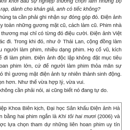
khi khởi đầu sự nghiệp thường chọn làm những bộ
 rạp, dành cho khán giả, anh có tiếc không?
húng ta cần phải ghi nhận sự đóng góp đó. Điện ảnh
đây toàn những gương mặt cũ, cách làm cũ. Phim nhà
 thương mại chỉ có từng đó điệu cười. Điện ảnh Việt
c đi. Trong khi đó, như ở Thái Lan, cộng đồng làm
ều người làm phim, nhiều dạng phim. Họ cổ vũ, kích
 đi làm phim. Điện ảnh độc lập không đặt mục tiêu
 hoan phim lớn, cứ để người làm phim thỏa mãn sự
đó thì gương mặt điện ảnh tự nhiên thành sinh động.
ọn hơn. Như thế vừa hợp lý, vừa vui.
 không cần phải nói, ai cũng biết nó đang tự do.
iệp Khoa Biên kịch, Đại học Sân khấu Điện ảnh Hà
ễn bằng hai phim ngắn là
Khi tôi hai mươi
(2006) và
ược lựa chọn tham dự những liên hoan phim uy tín