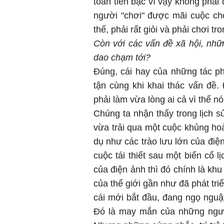
toán tiền bạc vì vậy không phải
người "chơi" được mãi cuộc ch
thế, phải rất giỏi và phải chơi t
Còn với các vấn đề xã hội, nhữ
dao chạm tới?
Đúng, cái hay của những tác ph
tận cùng khi khai thác vấn đề.
phải làm vừa lòng ai cả vì thế n
Chúng ta nhận thấy trong lịch s
vừa trải qua một cuộc khủng ho
dụ như các trào lưu lớn của điệ
cuộc tái thiết sau một biến cố 
của điện ảnh thì đó chính là kh
của thế giới gần như đã phát tr
cái mới bắt đầu, đang ngọ nguậ
Đó là may mắn của những ngườ