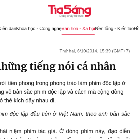
Diễn đàn
Khoa học - Công nghệ
Văn hoá - Xã hội
Nền tảng - Kiến tạo
Hồ
Thứ hai, 6/10/2014, 15:39 (GMT+7)
những tiếng nói cá nhân
ời tiên phong trong phong trào làm phim độc lập ở
áng về bản sắc phim độc lập và cách mà cộng đồng
 thể kích đẩy nhau đi.
him độc lập đầu tiên ở Việt Nam, theo anh bản sắc
khái niệm phim tác giả. Ở dòng phim này, đạo diễn