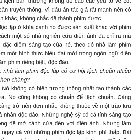
và kịch bản thường không đề cao các yếu tố về cốt
 bản truyền thống. Vì dấu ấn tác giả rất mạnh nên có
ễn khác, không chắc đã thành phim được.
độc lập ở khía cạnh nó được sản xuất khác với phim
cách một số nhà nghiên cứu điện ảnh đã chỉ ra mà
 đặc điểm sáng tạo của nó, theo đó nhà làm phim
iếm một hình thức biểu đạt mới trong ngôn ngữ điện
m phim riêng biệt, độc đáo.
c nhà làm phim độc lập có cơ hội lệch chuẩn nhiều
h hơn chăng?
. Nó không có hiện tượng thống nhất tạo thành các
nữa. Nó cũng không có chuẩn để lệch chuẩn. Càng
càng trở nên đơn nhất, không thuộc về một trào lưu
cá nhân độc đáo. Những nghệ sỹ có cá tính sáng tạo
êng để mở cánh cửa đến với điện ảnh. Nhưng làm
 ngay cả với những phim độc lập kinh phí thấp. Bài