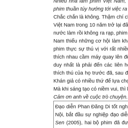
Nhiều nhà làm phim Việt Nam, 
phim thuần túy hướng tới việc ra
Chắc chắn là không. Thậm chí c
Việt Nam trong 10 năm trở lại 
nước làm rồi không ra rạp, phim
Nam thiếu những cơ hội làm khá
phim thực sự thú vị với rất nhi
thích nhau cầm máy quay lên để
duy nhất là phải đến các liên
thích thú của họ trước đã, sau 
Khán giả có nhiều thứ để lựa ch
Mà khi sáng tạo có niềm vui, thì
Cảm ơn anh về cuộc trò chuyện.
Đạo diễn Phan Đăng Di tốt ngh
Nội, bắt đầu sự nghiệp đạo di
Sen
(2005), hai bộ phim đã đ