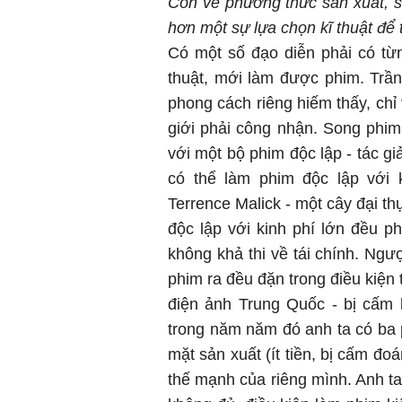
Còn về phương thức sản xuất, sự
hơn một sự lựa chọn kĩ thuật để 
Có một số đạo diễn phải có từng
thuật, mới làm được phim. Trầ
phong cách riêng hiếm thấy, chỉ
giới phải công nhận. Song phim 
với một bộ phim độc lập - tác giả
có thể làm phim độc lập với 
Terrence Malick - một cây đại th
độc lập với kinh phí lớn đều p
không khả thi về tái chính. Ngư
phim ra đều đặn trong điều kiện 
điện ảnh Trung Quốc - bị cấm
trong năm năm đó anh ta có ba 
mặt sản xuất (ít tiền, bị cấm đ
thế mạnh của riêng mình. Anh ta