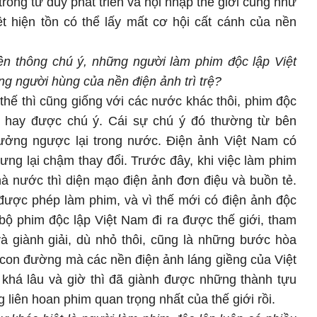
rong tư duy phát triển và hội nhập thế giới cũng như
t hiện tồn có thể lấy mất cơ hội cất cánh của nền
ền thông chú ý, những người làm phim độc lập Việt
 người hùng của nền điện ảnh trì trệ?
hế thì cũng giống với các nước khác thôi, phim độc
g hay được chú ý. Cái sự chú ý đó thường từ bên
ưởng ngược lại trong nước. Điện ảnh Việt Nam có
hưng lại chậm thay đổi. Trước đây, khi việc làm phim
à nước thì diện mạo điện ảnh đơn điệu và buồn tẻ.
được phép làm phim, và vì thế mới có điện ảnh độc
bộ phim độc lập Việt Nam đi ra được thế giới, tham
à giành giải, dù nhỏ thôi, cũng là những bước hòa
 con đường mà các nền điện ảnh láng giềng của Việt
ừ khá lâu và giờ thì đã giành được những thành tựu
g liên hoan phim quan trọng nhất của thế giới rồi.