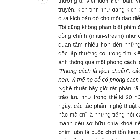
thường tự viết luôn kịch bản, 
truyện, kịch tính như dạng kịch
đưa kịch bản đó cho một đạo di
Tôi cũng không phân biệt phim 
dòng chính (main-stream) như 
quan tâm nhiều hơn đến những
độc lập thường coi trọng tìm k
ảnh thông qua một phong cách là
"Phong cách là lệch chuẩn", cá
hơn, vì thế họ dễ có phong các
Nghệ thuật bây giờ rất phân rã
trào lưu như trong thế kỉ 20 
ngày, các tác phẩm nghệ thuật 
nào mà chỉ là những tiếng nói 
mạnh đều sở hữu chìa khoá ri
phim luôn là cuộc chơi tốn kém,