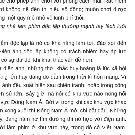
 dễ cho phép anh chơi với phong cách mãi. Rất hiếm
ơi không nệ đến thị hiếu số đông; muốn chơi được
rong một quy mô nhỏ về kinh phí thôi.
ng nhà làm phim độc lập thường mạnh tay lách lưỡi
ẩm độc lập là nó có khả năng làm tới, đào xới đến
 Điện ảnh độc lập không có trách nhiệm hay áp lực
ó có sự dữ dội khi khai thác vấn đề hơn.
ử điện ảnh, những thời khắc huy hoàng là lúc xã hội
ảng lớn hay đang dò dẫm trong thời kì hỗn mang. Ví
n ảnh đều xuất hiện sau chiến tranh, hoặc trong công
lịch sử lớn. Bây giờ mà nói có khu vực nào nóng hổi
u vực Đông Nam Á. Bởi vì trong khi các khu vực khác
iển xong xuôi thì Đông Nam Á mới chỉ bắt đầu. Những
y, đang hăm hở tìm đường thì nó hợp với điện ảnh.
i làm phim ở khu vực này, trong đó có Việt Nam.