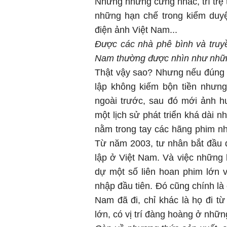
Nhưng những cứng nhắc, trì trệ t
những hạn chế trong kiểm duyệ
điện ảnh Việt Nam...
Được các nhà phê bình và truy
Nam thường được nhìn như những
Thật vậy sao? Nhưng nếu đúng t
lập không kiếm bộn tiền nhưn
ngoài trước, sau đó mới ảnh h
một lịch sử phát triển khá dài n
nằm trong tay các hãng phim nh
Từ năm 2003, tư nhân bắt đầu 
lập ở Việt Nam. Và việc những 
dự một số liên hoan phim lớn v
nhập đầu tiên. Đó cũng chính là
Nam đã đi, chỉ khác là họ đi t
lớn, có vị trí đàng hoàng ở nhữn