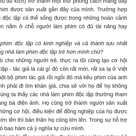
iểu du kích) trở thành một thứ phong cách mang đầy
phim được sản xuất gần đây của mình. Trường hợp
h độc lập có thể sống được trong những hoàn cảnh
òn nằm ở chỗ người làm phim có đủ tài năng hay
phim độc lập có kinh nghiệp và cả thành tựu nhất
ng nhà làm phim độc lập trẻ hơn mình chứ?
hội cho những người trẻ, thực ra tôi cũng tạo cơ hội
 - tác giả là cái gì đó còn rất mới, rất xa lạ ở Việt
t bộ phim tác giả rồi ngồi đó mà kêu phim của anh
ình phải đi tìm khán giả, chia sẻ với họ để họ không
húng ta thấy các nhà làm phim độc lập thường tham
ảng bá điện ảnh. Họ cũng trở thành người sản xuất
hững cơ hội, điều kiện để đồng nghiệp của họ được
ớn lên thì bản thân họ cũng lớn lên. Trong sự hỗ trợ
nó bao hàm cả ý nghĩa tự cứu mình.