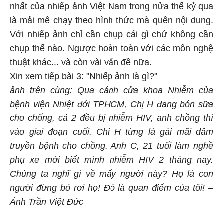
nhất của nhiếp ảnh Việt Nam trong nửa thế kỷ qua
là mải mê chạy theo hình thức mà quên nội dung.
Với nhiếp ảnh chỉ cần chụp cái gì chứ không cần
chụp thế nào. Ngược hoàn toàn với các môn nghệ
thuật khác... và còn vài vấn đề nữa.
Xin xem tiếp bài 3: "Nhiếp ảnh là gì?"
ảnh trên cùng: Qua cánh cửa khoa Nhiễm của
bệnh viện Nhiệt đới TPHCM, Chị H đang bón sữa
cho chổng, cả 2 đều bị nhiễm HIV, anh chồng thì
vào giai đoạn cuối. Chi H từng là gái mãi dâm
truyền bệnh cho chồng. Anh C, 21 tuổi làm nghề
phụ xe mới biết mình nhiễm HIV 2 tháng nay.
Chúng ta nghĩ gì về mấy người này? Họ là con
người đừng bỏ rơi họ! Đó là quan điểm của tôi! –
Ảnh Trần Việt Đức