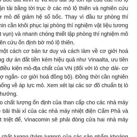
n tải bằng tời trục ở các mỏ lộ thiên và nghiên cứu
ờ mỏ để giảm hệ số bốc. Thay vì đầu tư phòng thí
in cần khôi phục lại phòng thí nghiệm vật liệu tương
 vụn) và nhanh chóng thiết lập phòng thí nghiệm mô
ên cứu ổn định bờ mỏ lộ thiên.
 một cách cơ bản tư duy và cách làm về cơ giới hoá
g dự án đắt tiền kém hiệu quả như Vinaalta, ưu tiên
iều kiện mỏ-địa chất của VN (đối với lò chợ dài- cơ
chợ ngắn- cơ giới hoá đồng bộ). Đồng thời cần nghiên
ống về áp lực mỏ. Xem xét lại các sơ đồ chuẩn bị lò
 hướng.
o chất lượng ổn định của than cấp cho các nhà máy
đề bãi thải xỉ của các nhà máy nhiệt điện Cẩm Phả và
 triệt để, Vinacomin sẽ phải đóng cửa hai nhà máy
 chất lượng (hàm lượng) của các sản phẩm khoáng