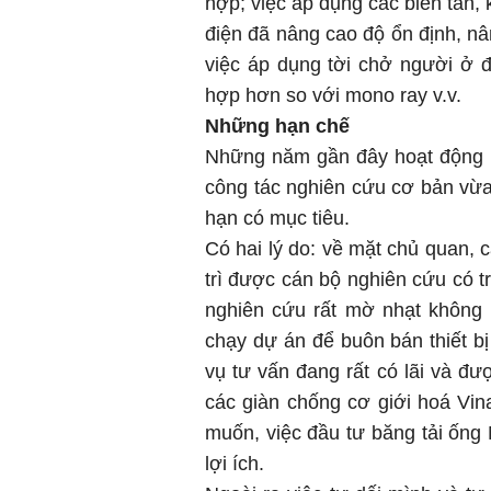
hợp; việc áp dụng các biến tần,
điện đã nâng cao độ ổn định, nân
việc áp dụng tời chở người ở
hợp hơn so với mono ray v.v.
Những hạn chế
Những năm gần đây hoạt động k
công tác nghiên cứu cơ bản vừa
hạn có mục tiêu.
Có hai lý do: về mặt chủ quan, 
trì được cán bộ nghiên cứu có tr
nghiên cứu rất mờ nhạt không ma
chạy dự án để buôn bán thiết bị
vụ tư vấn đang rất có lãi và đư
các giàn chống cơ giới hoá Vin
muốn, việc đầu tư băng tải ốn
lợi ích.