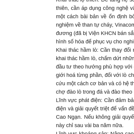
thiên, cần áp dụng công nghệ vậ
một cách bài bản về ổn định b
nghiệm về than tự cháy, Vinacom
đương (đã bị Viện KHCN bán sắt
hình số hóa để phục vụ cho nghi
Khai thác hầm lò: Cần thay đổi
khai thác hầm lò, chấm dứt nhữn
đầu tư theo hướng phù hợp với đ
giới hoá từng phần, đối với lò 
cứu một cách cơ bản và có hệ th
chợ đào lò trong đá và đào theo
Lĩnh vực phát điện: Cần đảm bả
điện và giải quyết triệt để vấn 
Cao Ngạn. Nếu không giải quyết
này chỉ sau vài ba năm nữa.
Lĩnh vực khoáng sản: Nâng cao