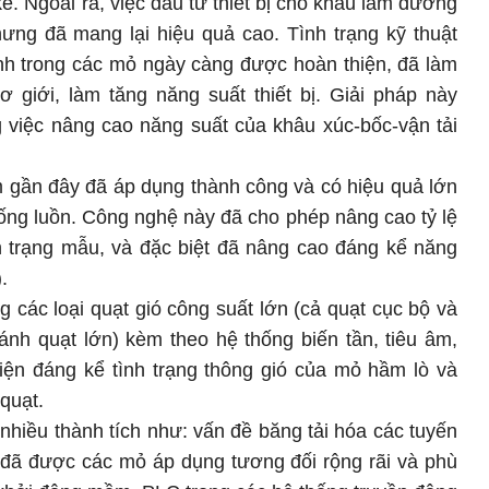
kế. Ngoài ra, việc đầu tư thiết bị cho khâu làm đường
hưng đã mang lại hiệu quả cao. Tình trạng kỹ thuật
nh trong các mỏ ngày càng được hoàn thiện, đã làm
 giới, làm tăng năng suất thiết bị. Giải pháp này
g việc nâng cao năng suất của khâu xúc-bốc-vận tải
m gần đây đã áp dụng thành công và có hiệu quả lớn
ng luồn. Công nghệ này đã cho phép nâng cao tỷ lệ
trạng mẫu, và đặc biệt đã nâng cao đáng kể năng
.
g các loại quạt gió công suất lớn (cả quạt cục bộ và
ánh quạt lớn) kèm theo hệ thống biến tần, tiêu âm,
hiện đáng kể tình trạng thông gió của mỏ hầm lò và
quạt.
nhiều thành tích như: vấn đề băng tải hóa các tuyến
 đã được các mỏ áp dụng tương đối rộng rãi và phù