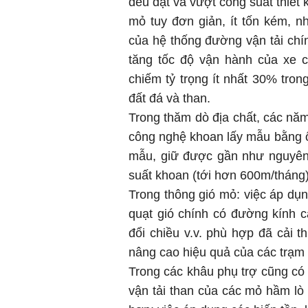
đều đạt và vượt công suất thiết 
mỏ tuy đơn giản, ít tốn kém, n
của hệ thống đường vận tải chí
tăng tốc độ vận hành của xe cơ
chiếm tỷ trọng ít nhất 30% tron
đất đá và than.
Trong thăm dò địa chất, các nă
công nghệ khoan lấy mẫu bằng ố
mẫu, giữ được gần như nguyên 
suất khoan (tới hơn 600m/tháng)
Trong thông gió mỏ: việc áp dụn
quạt gió chính có đường kính c
đổi chiều v.v. phù hợp đã cải t
nâng cao hiệu quả của các trạm 
Trong các khâu phụ trợ cũng có 
vận tải than của các mỏ hầm lò