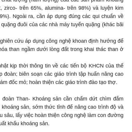
ắt, zirco- trên 65%, alumina- trên 98%) và luyện kim
,99%). Ngoài ra, cần áp dụng đúng các qui chuẩn về
ải quặng đuôi của các nhà máy tuyển quặng (khác bãi
 nghiên cứu áp dụng công nghệ khoan định hướng để
hóa than ngầm dưới lòng đất trong khai thác than ở
hật kịp thời thông tin về các tiến bộ KHCN của thế
p đoàn; biên soạn các giáo trình tập huấn nâng cao
iám đốc mỏ; hoàn thiện các giáo trình đào tạo thợ.
tập đoàn Than- Khoáng sản cần chấm dứt chìm đắm
 khoáng sản, sớm thức tỉnh để nâng cao trình độ và
iều sâu, lấy việc hoàn thiện công nghệ làm con đường
xuất khẩu khoáng sản.