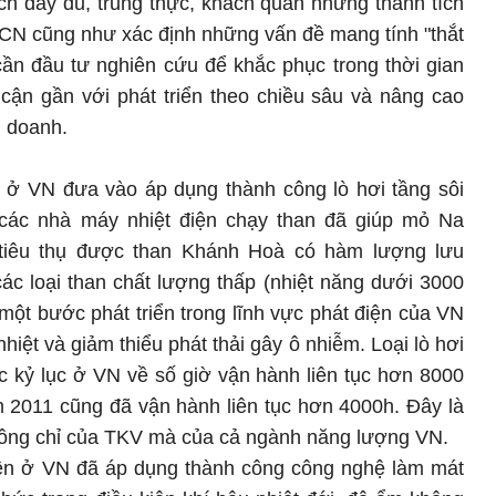
ch đầy đủ, trung thực, khách quan những thành tích
CN cũng như xác định những vấn đề mang tính "thắt
 cần đầu tư nghiên cứu để khắc phục trong thời gian
 cận gần với phát triển theo chiều sâu và nâng cao
h doanh.
ên ở VN đưa vào áp dụng thành công lò hơi tầng sôi
 các nhà máy nhiệt điện chạy than đã giúp mỏ Na
tiêu thụ được than Khánh Hoà có hàm lượng lưu
ác loại than chất lượng thấp (nhiệt năng dưới 3000
 một bước phát triển trong lĩnh vực phát điện của VN
iệt và giảm thiểu phát thải gây ô nhiễm. Loại lò hơi
 kỷ lục ở VN về số giờ vận hành liên tục hơn 8000
 2011 cũng đã vận hành liên tục hơn 4000h. Đây là
không chỉ của TKV mà của cả ngành năng lượng VN.
tiên ở VN đã áp dụng thành công công nghệ làm mát