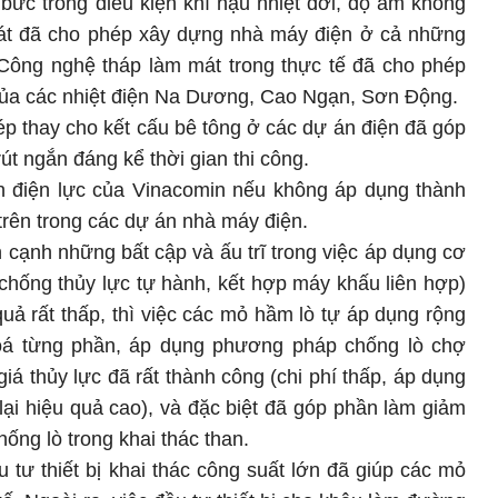
ức trong điều kiện khí hậu nhiệt đới, độ ẩm không
át đã cho phép xây dựng nhà máy điện ở cả những
Công nghệ tháp làm mát trong thực tế đã cho phép
 của các nhiệt điện Na Dương, Cao Ngạn, Sơn Động.
hép thay cho kết cấu bê tông ở các dự án điện đã góp
rút ngắn đáng kể thời gian thi công.
 điện lực của Vinacomin nếu không áp dụng thành
rên trong các dự án nhà máy điện.
n cạnh những bất cập và ấu trĩ trong việc áp dụng cơ
 chống thủy lực tự hành, kết hợp máy khấu liên hợp)
quả rất thấp, thì việc các mỏ hầm lò tự áp dụng rộng
hoá từng phần, áp dụng phương pháp chống lò chợ
iá thủy lực đã rất thành công (chi phí thấp, áp dụng
g lại hiệu quả cao), và đặc biệt đã góp phần làm giảm
hống lò trong khai thác than.
ầu tư thiết bị khai thác công suất lớn đã giúp các mỏ