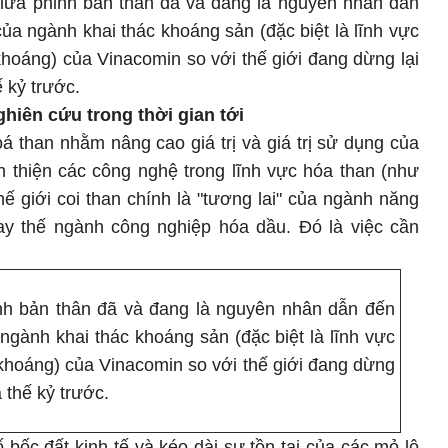
ự lừa phỉnh bản thân đã và đang là nguyên nhân dẫn
 của ngành khai thác khoáng sản (đặc biệt là lĩnh vực
khoáng) của Vinacomin so với thế giới đang dừng lại
 kỷ trước.
hiên cứu trong thời gian tới
á than nhằm nâng cao giá trị và giá trị sử dụng của
àn thiện các công nghệ trong lĩnh vực hóa than (như
ế giới coi than chính là "tương lai" của ngành năng
hay thế ngành công nghiệp hóa dầu. Đó là việc cần
ỉnh bản thân đã và đang là nguyên nhân dẫn đến
a ngành khai thác khoáng sản (đặc biệt là lĩnh vực
 khoáng) của Vinacomin so với thế giới đang dừng
thế kỷ trước.
ố bốc đất kinh tế và kéo dài sự tồn tại của các mỏ lộ