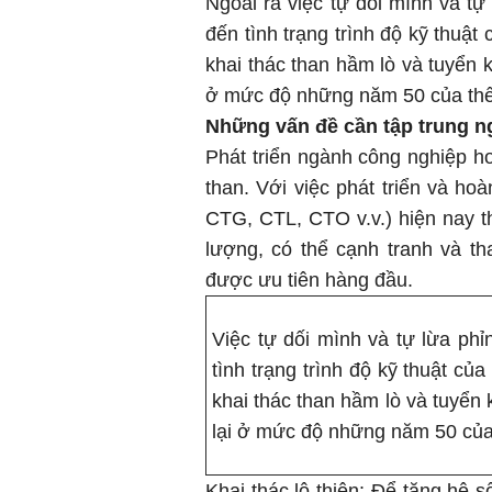
Ngoài ra việc tự dối mình và t
đến tình trạng trình độ kỹ thuật
khai thác than hầm lò và tuyển 
ở mức độ những năm 50 của thế
Những vấn đề cần tập trung ng
Phát triển ngành công nghiệp ho
than. Với việc phát triển và ho
CTG, CTL, CTO v.v.) hiện nay th
lượng, có thể cạnh tranh và t
được ưu tiên hàng đầu.
Việc tự dối mình và tự lừa ph
tình trạng trình độ kỹ thuật củ
khai thác than hầm lò và tuyển
lại ở mức độ những năm 50 của 
Khai thác lộ thiên: Để tăng hệ s