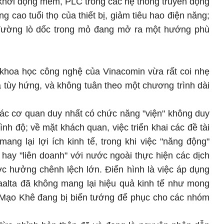
 khởi động mềm, PLC trong các hệ thống truyền động
g cao tuổi thọ của thiết bị, giảm tiêu hao điện năng;
 đường lò dốc trong mỏ đang mở ra một hướng phù
hoa học công nghệ của Vinacomin vừa rất coi nhẹ
 tùy hứng, và không tuân theo một chương trình dài
các cơ quan duy nhất có chức năng "viện" không duy
ình độ; về mặt khách quan, việc triển khai các đề tài
ng lại lợi ích kinh tế, trong khi việc "năng động"
 hay "liên doanh" với nước ngoài thực hiện các dịch
ợc hưởng chênh lệch lớn. Điển hình là việc áp dụng
aalta đã không mang lại hiệu quả kinh tế như mong
g Mạo Khê đang bị biến tướng để phục cho các nhóm