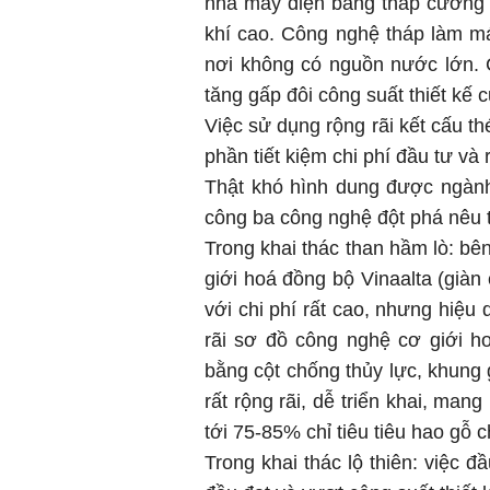
nhà máy điện bằng tháp cưỡng b
khí cao. Công nghệ tháp làm m
nơi không có nguồn nước lớn. 
tăng gấp đôi công suất thiết kế
Việc sử dụng rộng rãi kết cấu t
phần tiết kiệm chi phí đầu tư và 
Thật khó hình dung được ngành
công ba công nghệ đột phá nêu t
Trong khai thác than hầm lò: bê
giới hoá đồng bộ Vinaalta (giàn
với chi phí rất cao, nhưng hiệu 
rãi sơ đồ công nghệ cơ giới 
bằng cột chống thủy lực, khung g
rất rộng rãi, dễ triển khai, man
tới 75-85% chỉ tiêu tiêu hao gỗ c
Trong khai thác lộ thiên: việc đ