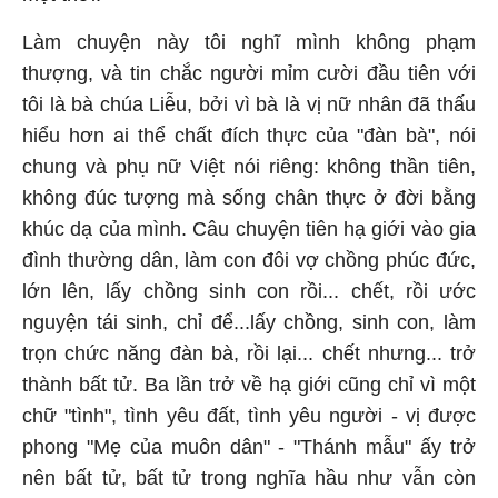
Làm chuyện này tôi nghĩ mình không phạm
thượng, và tin chắc người mỉm cười đầu tiên với
tôi là bà chúa Liễu, bởi vì bà là vị nữ nhân đã thấu
hiểu hơn ai thể chất đích thực của "đàn bà", nói
chung và phụ nữ Việt n
ó
i riêng: không thần tiên,
không đúc tượng mà sống chân thực ở đời bằng
khúc dạ của mình. Câu chuyện tiên hạ giới vào gia
đình thường dân, làm con đôi vợ chồng phúc đức,
lớn lên, lấy chồng sinh con rồi... chết, rồi ước
nguyện tái sinh, chỉ để...lấy chồng, sinh con, làm
trọn chức năng đàn bà, rồi lại... chết nhưng... trở
thành bất tử. Ba lần trở về hạ giới cũng chỉ vì một
chữ "tình", tình yêu đất, tình yêu người - vị được
phong "Mẹ của muôn dân" - "Thánh mẫu" ấy trở
nên bất tử, bất tử trong nghĩa hầu như vẫn còn