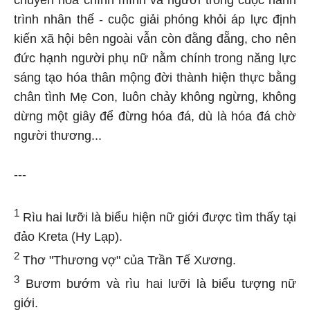
chuyển hóa chính mình và người trong cuộc hành
trình nhân thế - cuộc giải phóng khỏi áp lực định
kiến xã hội bên ngoài vẫn còn đằng đẵng, cho nên
đức hạnh người phụ nữ nằm chính trong năng lực
sáng tạo hóa thân mộng đời thành hiện thực bằng
chân tình Mẹ Con, luôn chảy không ngừng, không
dừng một giây để đừng hóa đá, dù là hóa đá chờ
người thương...
---
1
Rìu hai lưỡi là biểu hiện nữ giới được tìm thấy tại
đảo Kreta (Hy Lạp).
2
Thơ "Thương vợ" của Trần Tế Xương.
3
Bươm bướm và rìu hai lưỡi là biểu tượng nữ
giới.