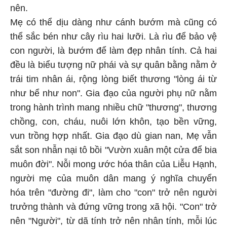
nên.
Mẹ có thể dịu dàng như cánh bướm mà cũng có
thể sắc bén như cây rìu hai lưỡi. Là rìu để bảo vệ
con người, là bướm để làm đẹp nhân tính. Cả hai
đều là biểu tượng nữ phái và sự quân bằng nằm ở
trái tim nhân ái, rộng lòng biết thương "lòng ái từ
như bể như non". Gia đạo của người phụ nữ nằm
trong hành trình mang nhiều chữ "thương", thương
chồng, con, cháu, nuôi lớn khôn, tạo bền vững,
vun trồng hợp nhất. Gia đạo dù gian nan, Mẹ vẫn
sắt son nhẫn nại tô bồi "Vườn xuân một cửa để bia
muôn đời". Nỗi mong ước hóa thân của Liễu Hạnh,
người mẹ của muôn dân mang ý nghĩa chuyển
hóa trên "đường đi", làm cho "con" trở nên người
trưởng thành và đứng vững trong xã hội. "Con" trở
nên "Người", từ dã tính trở nên nhân tính, mỗi lúc