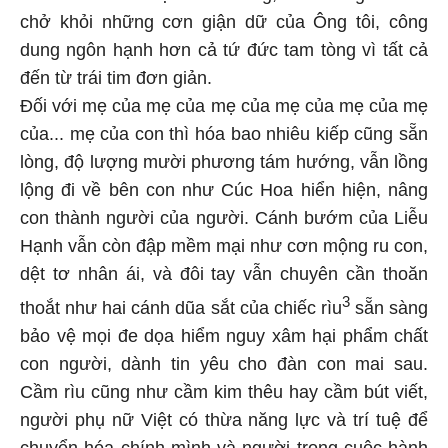
chở khỏi những cơn giận dữ của Ông tôi, công
dung ngôn hạnh hơn cả tứ đức tam tòng vì tất cả
đến từ trái tim đơn giản.
Đối với mẹ của mẹ của mẹ của mẹ của mẹ của mẹ
của... mẹ của con thì hóa bao nhiêu kiếp cũng sẵn
lòng, độ lượng mười phương tám hướng, vẫn lồng
lộng đi về bên con như Cúc Hoa hiển hiện, nâng
con thành người của người. Cánh bướm của Liễu
Hạnh vẫn còn đập mềm mại như cơn mộng ru con,
dệt tơ nhân ái, và đôi tay vẫn chuyên cần thoăn
3
thoắt như hai cánh dũa sắt của chiếc rìu
sẵn sàng
bảo vệ mọi đe dọa hiểm nguy xâm hại phẩm chất
con người, dành tin yêu cho đàn con mai sau.
Cầm rìu cũng như cầm kim thêu hay cầm bút viết,
người phụ nữ Việt có thừa năng lực và trí tuệ để