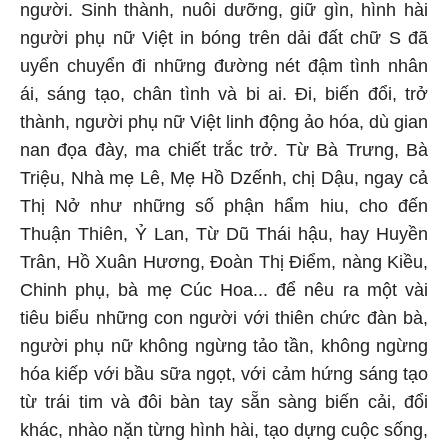
người. Sinh thành, nuôi dưỡng, giữ gìn, hình hài
người phụ nữ Việt in bóng trên dải đất chữ S đã
uyển chuyển đi những đường nét đậm tình nhân
ái, sáng tạo, chân tình và bi ai. Đi, biến đổi, trở
thành, người phụ nữ Việt linh động ảo hóa, dù gian
nan đọa đày, ma chiết trắc trở. Từ Bà Trưng, Bà
Triệu, Nhà mẹ Lê, Mẹ Hồ Dzếnh, chị Dậu, ngay cả
Thị Nở như những số phận hẩm hiu, cho đến
Thuận Thiên, Ỷ Lan, Từ Dũ Thái hậu, hay Huyền
Trân, Hồ Xuân Hương, Đoàn Thị Điểm, nàng Kiều,
Chinh phụ, bà mẹ Cúc Hoa... để nêu ra một vài
tiêu biểu những con người với thiên chức đàn bà,
người phụ nữ không ngừng tảo tần, không ngừng
hóa kiếp với bầu sữa ngọt, với cảm hứng sáng tạo
từ trái tim và đôi bàn tay sẵn sàng biến cải, đổi
khác, nhào nặn từng hình hài, tạo dựng cuộc sống,