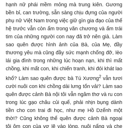
hạnh nữ phái mềm mỏng mà trung kiên. Gương
bền bỉ, can trường, sẵn sàng chịu đựng của người
phụ nữ Việt Nam trong việc giữ gìn gia đạo của thế
hệ trước vẫn còn ấm trong văn chương và ấm trái
tim của những người con nay đã trở nên già. Làm
sao quên được hình ảnh của Bà, của Mẹ, đầy
thương yêu mà cũng đầy sức mạnh chống đỡ, lèo
lái gia đình trong những lúc hoạn nạn, khi thì mất
chồng, khi mất con, khi chiến tranh, khi đói khát lao
2
khổ? Làm sao quên được bà Tú Xương
vẫn tươi
cười nuôi con khi chồng dài lưng tốn vải? Làm sao
quên được cảnh Bà nội tôi vẫn ngâm thơ và ru con
trong lúc gạo châu củi quế, phải nhịn bụng dành
tiền cho con trai đi học, như mẹ Hồ Dzếnh một
thời? Cũng không thể quên được cảnh Bà ngoại
tôi ôm con của vợ lẽ vào lòng, nuôi nấng và che