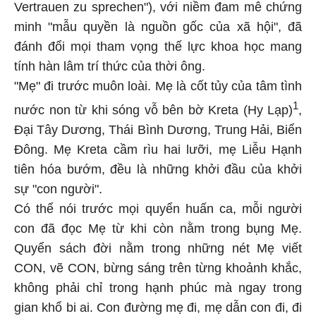
Vertrauen zu sprechen"), với niềm đam mê chứng
minh "mẫu quyền là nguồn gốc của xã hội", đã
đánh đổi mọi tham vọng thế lực khoa học mang
tính hàn lâm trí thức của thời ông.
"Mẹ" đi trước muôn loài. Mẹ là cốt tủy của tâm tình
1
nước non từ khi sóng vỗ bên bờ Kreta (Hy Lạp)
,
Đại Tây Dương, Thái Bình Dương, Trung Hải, Biển
Đông. Mẹ Kreta cầm rìu hai lưỡi, mẹ Liễu Hạnh
tiên hóa bướm, đều là những khởi đầu của khởi
sự "con người".
Có thể nói trước mọi quyển huấn ca, mỗi người
con đã đọc Mẹ từ khi còn nằm trong bụng Mẹ.
Quyển sách đời nằm trong những nét Mẹ viết
CON, vẽ CON, bừng sáng trên từng khoảnh khắc,
không phải chỉ trong hạnh phúc mà ngay trong
gian khổ bi ai. Con đường mẹ đi, mẹ dẫn con đi, đi