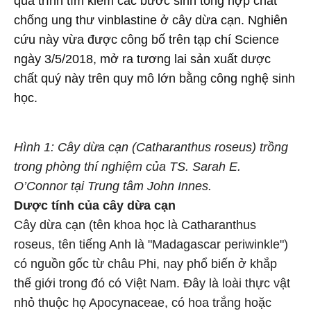
quá trình tìm kiếm các bước sinh tổng hợp chất
chống ung thư vinblastine ở cây dừa cạn. Nghiên
cứu này vừa được công bố trên tạp chí Science
ngày 3/5/2018, mở ra tương lai sản xuất dược
chất quý này trên quy mô lớn bằng công nghệ sinh
học.
Hình 1: Cây dừa cạn (Catharanthus roseus) trồng
trong phòng thí nghiệm của TS. Sarah E.
O’Connor tại Trung tâm John Innes.
Dược tính của cây dừa cạn
Cây dừa cạn (tên khoa học là Catharanthus
roseus, tên tiếng Anh là "Madagascar periwinkle")
có nguồn gốc từ châu Phi, nay phổ biến ở khắp
thế giới trong đó có Việt Nam. Đây là loài thực vật
nhỏ thuộc họ Apocynaceae, có hoa trắng hoặc