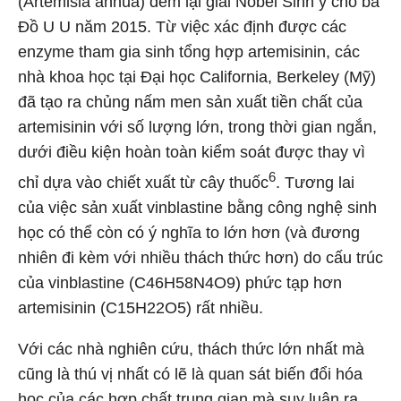
(Artemisia annua) đem lại giải Nobel Sinh y cho bà
Đồ U U năm 2015. Từ việc xác định được các
enzyme tham gia sinh tổng hợp artemisinin, các
nhà khoa học tại Đại học California, Berkeley (Mỹ)
đã tạo ra chủng nấm men sản xuất tiền chất của
artemisinin với số lượng lớn, trong thời gian ngắn,
dưới điều kiện hoàn toàn kiểm soát được thay vì
6
chỉ dựa vào chiết xuất từ cây thuốc
. Tương lai
của việc sản xuất vinblastine bằng công nghệ sinh
học có thể còn có ý nghĩa to lớn hơn (và đương
nhiên đi kèm với nhiều thách thức hơn) do cấu trúc
của vinblastine (C46H58N4O9) phức tạp hơn
artemisinin (C15H22O5) rất nhiều.
Với các nhà nghiên cứu, thách thức lớn nhất mà
cũng là thú vị nhất có lẽ là quan sát biến đổi hóa
học của các hợp chất trung gian mà suy luận ra