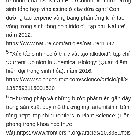
từ nhóm của TS. Sarah E. O’Connor về con đường
sinh tổng hợp vinblastine ở cây dừa cạn: "Con
đường tạo terpene vòng bằng phản ứng khử tạo
vòng trong sinh tổng hợp iridoid", tạp chí ‘Nature’,
năm 2012.
https://www.nature.com/articles/nature11692
5
"Xúc tác sinh học ở thực vật tạo alkaloid", tạp chí
‘Current Opinion in Chemical Biology’ (Quan điểm
hiện đại trong sinh hóa), năm 2016.
https://www.sciencedirect.com/science/article/pii/S
1367593115001520
6
"Phương pháp và những bước phát triển gần đây
trong sản xuất quy mô thương mại artemisinin bán
tổng hợp", tạp chí ‘Frontiers in Plant Science’ (Tiên
phong trong khoa học thực
vật).https://www.frontiersin.org/articles/10.3389/fpls