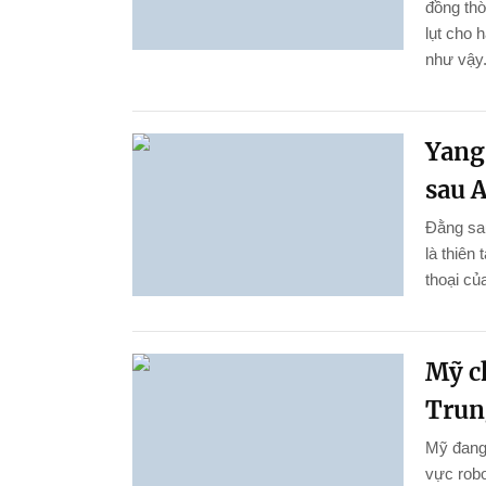
đồng thờ
lụt cho 
như vậy
Yang
sau A
Đằng sau
là thiên
thoại củ
Mỹ c
Trun
Mỹ đang
vực robo