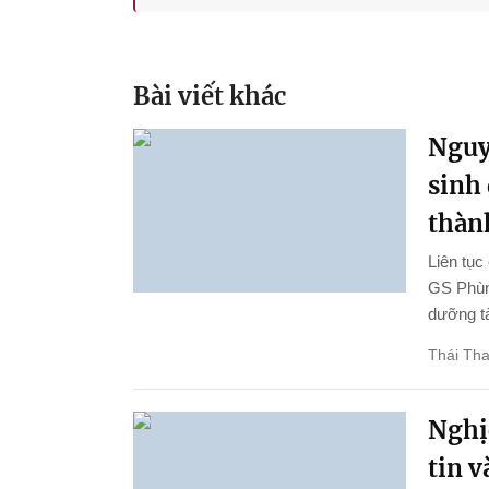
Bài viết khác
Nguy
sinh
thành
Liên tục
GS Phùng
dưỡng tà
Thái Th
Nghị
tin 