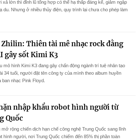
i xả lớn thì đỉnh lũ tổng hợp có thể hạ thấp đáng kể, giảm ngập
hạ du. Nhưng ở nhiều thủy điện, quy trình lại chưa cho phép làm
.
 Zhilin: Thiên tài mê nhạc rock đằng
I gây sốt Kimi K3
 mô hình Kimi K3 đang gây chấn động ngành trí tuệ nhân tạo
 tài 34 tuổi, người đặt tên công ty của mình theo album huyền
a ban nhạc Pink Floyd.
hặn nhập khẩu robot hình người từ
g Quốc
 mở rộng chiến dịch hạn chế công nghệ Trung Quốc sang lĩnh
t hình người, nơi Trung Quốc chiếm đến 85% thị phần toàn