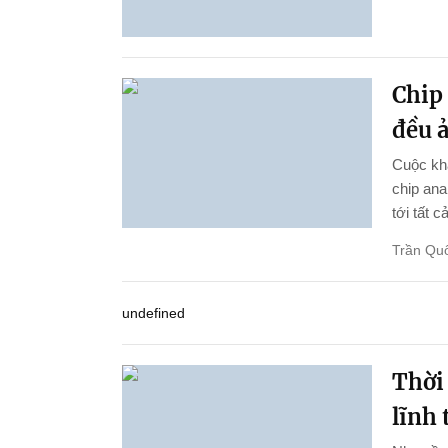
Chip 
đều 
Cuộc kha
chip ana
tới tất c
Trần Qu
undefined
Thời
lĩnh