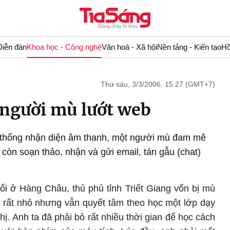
Diễn đàn
Khoa học - Công nghệ
Văn hoá - Xã hội
Nền tảng - Kiến tạo
Hồ
Thứ sáu, 3/3/2006, 15:27 (GMT+7)
người mù lướt web
thống nhận diện âm thanh, một người mù đam mê
 còn soạn thảo, nhận và gửi email, tán gẫu (chat)
ổi ở Hàng Châu, thủ phủ tỉnh Triết Giang vốn bị mù
 rất nhỏ nhưng vẫn quyết tâm theo học một lớp dạy
ị. Anh ta đã phải bỏ rất nhiều thời gian để học cách