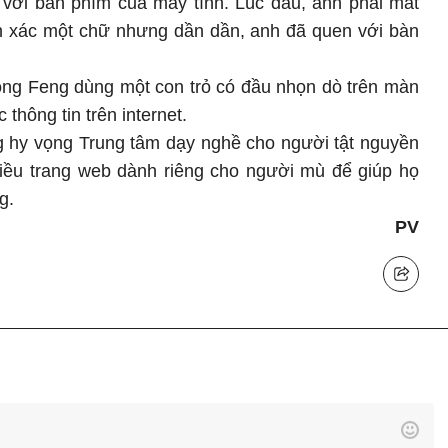
với bàn phím của máy tính. Lúc đầu, anh phải mất
nh xác một chữ nhưng dần dần, anh đã quen với bàn
ong Feng dùng một con trỏ có đầu nhọn dò trên màn
thông tin trên internet.
g hy vọng Trung tâm dạy nghề cho người tật nguyền
iều trang web dành riêng cho người mù để giúp họ
g.
PV