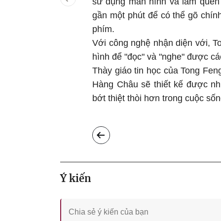
sử dụng màn hình và làm quen 
gần một phút để có thể gõ chí
phím.
Với công nghệ nhận diện với, T
hình để "đọc" và "nghe" được các 
Thày giáo tin học của Tong Fen
Hàng Châu sẽ thiết kế được nh
bớt thiệt thòi hơn trong cuộc sốn
Ý kiến