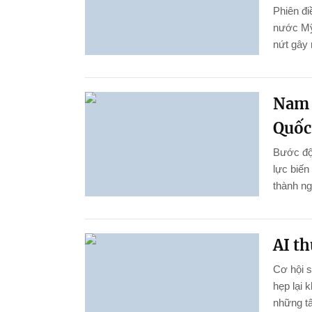
Phiên đi
nước Mỹ
nứt gây 
Nam 
Quốc 
Bước đột
lực biến
thành ng
AI th
Cơ hội 
hẹp lại 
những tấ