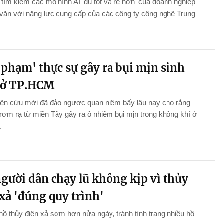
tìm kiếm các mô hình AI 'đủ tốt và rẻ hơn' của doanh nghiệp
vặn với năng lực cung cấp của các công ty công nghệ Trung
 phạm' thực sự gây ra bụi mịn sinh
 ở TP.HCM
iên cứu mới đã đảo ngược quan niệm bấy lâu nay cho rằng
 rơm rạ từ miền Tây gây ra ô nhiễm bụi mịn trong không khí ở
.
gười dân chạy lũ không kịp vì thủy
xả 'đúng quy trình'
hồ thủy điện xả sớm hơn nửa ngày, tránh tình trạng nhiều hồ