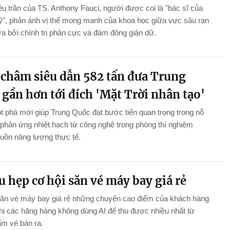
ều trần của TS. Anthony Fauci, người được coi là "bác sĩ của
", phản ánh vị thế mong manh của khoa học giữa vực sâu rạn
ra bởi chính trị phân cực và đám đông giận dữ.
châm siêu dẫn 582 tấn đưa Trung
gần hơn tới đích 'Mặt Trời nhân tạo'
 phá mới giúp Trung Quốc đạt bước tiến quan trọng trong nỗ
 phản ứng nhiệt hạch từ công nghệ trong phòng thí nghiệm
uồn năng lượng thực tế.
u hẹp cơ hội săn vé máy bay giá rẻ
săn vé máy bay giá rẻ những chuyến cao điểm của khách hàng
khi các hãng hàng không dùng AI để thu được nhiều nhất từ
m vé bán ra.