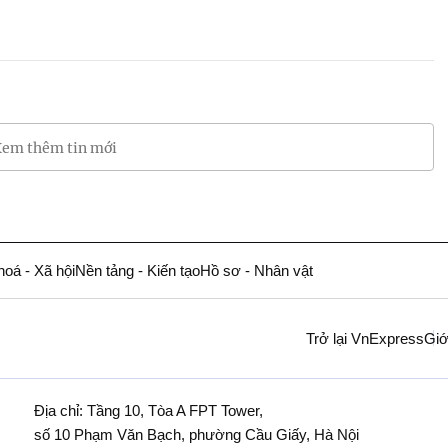
em thêm tin mới
hoá - Xã hội
Nền tảng - Kiến tạo
Hồ sơ - Nhân vật
Trở lại VnExpress
Giớ
Địa chỉ: Tầng 10, Tòa A FPT Tower,
số 10 Phạm Văn Bạch, phường Cầu Giấy, Hà Nội