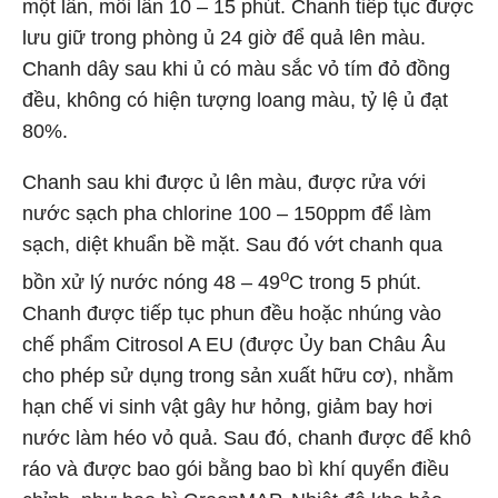
một lần, mỗi lần 10 – 15 phút. Chanh tiếp tục được
lưu giữ trong phòng ủ 24 giờ để quả lên màu.
Chanh dây sau khi ủ có màu sắc vỏ tím đỏ đồng
đều, không có hiện tượng loang màu, tỷ lệ ủ đạt
80%.
Chanh sau khi được ủ lên màu, được rửa với
nước sạch pha chlorine 100 – 150ppm để làm
sạch, diệt khuẩn bề mặt. Sau đó vớt chanh qua
o
bồn xử lý nước nóng 48 – 49
C trong 5 phút.
Chanh được tiếp tục phun đều hoặc nhúng vào
chế phẩm Citrosol A EU (được Ủy ban Châu Âu
cho phép sử dụng trong sản xuất hữu cơ), nhằm
hạn chế vi sinh vật gây hư hỏng, giảm bay hơi
nước làm héo vỏ quả. Sau đó, chanh được để khô
ráo và được bao gói bằng bao bì khí quyển điều