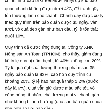
chỉnh, như bao bì GreenMAP. Nhiệt độ kho bảo
o
quản chanh không được dưới 4
C, để tránh gây
tổn thương lạnh cho chanh. Chanh dây được xử lý
theo quy trình trên bảo quản được 35 ngày, vẫn
tươi, vỏ quả đẹp gần như ban đầu, tỷ lệ tổn thất
dưới 10%.
Quy trình đã được ứng dụng tại Công ty XNK
Nông sản An Toàn (TPHCM), cho thấy, giảm đáng
kể tỷ lệ quả bị nấm bệnh, từ 40% xuống còn 20%.
Tỷ lệ quả đạt chất lượng thương phẩm sau 35
ngày bảo quản là 83%, cao hơn quy trình cũ
khoảng 20%, tỷ lệ hao hụt quả thấp 1,2% (trước
đây là 6%). Quả vẫn giữ được màu sắc tốt, vỏ
căng bóng, ít nhăn, chất lượng mùi vị chanh gần
như không bị ảnh hưởng (quả sau bảo quản chua
nhẹ hơn so với ban đầu).