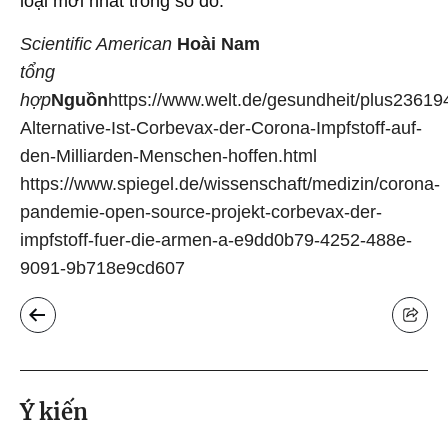
loại mới nhất trong số đó.
Scientific American
Hoài Nam
tổng
hợp
Nguồn
https://www.welt.de/gesundheit/plus2361
Alternative-Ist-Corbevax-der-Corona-Impfstoff-auf-
den-Milliarden-Menschen-hoffen.html
https://www.spiegel.de/wissenschaft/medizin/corona-
pandemie-open-source-projekt-corbevax-der-
impfstoff-fuer-die-armen-a-e9dd0b79-4252-488e-
9091-9b718e9cd607
Ý kiến