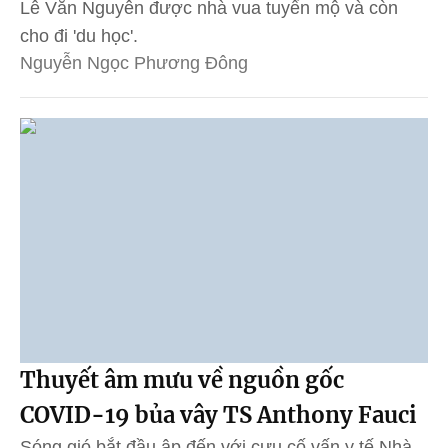
Lê Văn Nguyên được nhà vua tuyển mộ và còn
cho đi 'du học'.
Nguyễn Ngọc Phương Đông
Thuyết âm mưu về nguồn gốc
COVID-19 bủa vây TS Anthony Fauci
Sóng gió bắt đầu ập đến với cựu cố vấn y tế Nhà