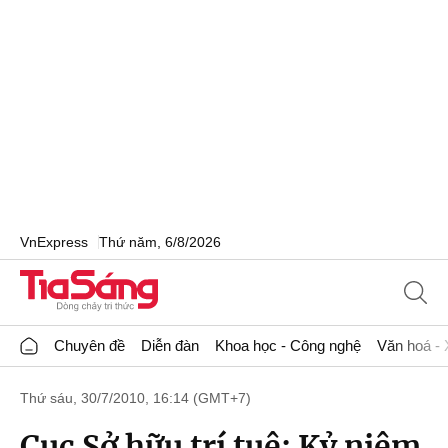
VnExpress
Thứ năm, 6/8/2026
Chuyên đề
Diễn đàn
Khoa học - Công nghệ
Văn hoá - 
Thứ sáu, 30/7/2010, 16:14 (GMT+7)
Cục Sở hữu trí tuệ: Kỷ niệm