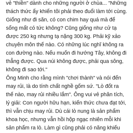
vẻ "thiền" dành cho những người ở chùa... "Những
thách thức ấy khiến tôi phải theo đuổi làm tới cùng.
Giống như đi săn, có con chim hay quá mà để
sổng mất có tức không? Cũng giống như cử tạ
được 250 kg nhưng tạ nặng 300 kg. Phải kỹ xảo
chuyên môn thế nào. Có những lúc nghĩ không ra
con đường nào. Nếu muốn đi hướng Tây, không đi
thẳng được. Qua núi không được, phải qua sông,
không đi sao tới."
Ông Minh cho rằng mình "chơi thành" và nói đến
may rủi, là do tính chất nghề gốm sứ. "Lò đốt ra
thế nào, may rủi nhiều lắm". Ông vui vẻ phân tích,
lý giải: Con người hữu hạn, kiến thức chưa đạt tới,
thì vẫn chịu may rủi. Dù cái lò nung là sản phẩm
khoa học, nhưng vẫn hồi hộp ngạc nhiên mỗi khi
sản phẩm ra lò. Làm gì cũng phải có năng khiếu