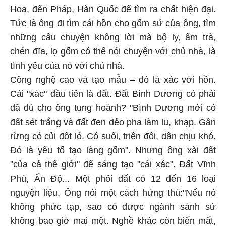
Hoa, đến Pháp, Hàn Quốc để tìm ra chất hiện đại.
Tức là ông đi tìm cái hồn cho gốm sứ của ông, tìm
những câu chuyện không lời mà bộ ly, ấm trà,
chén đĩa, lọ gốm có thể nói chuyện với chủ nhà, là
tình yêu của nó với chủ nhà.
Công nghệ cao và tạo mẫu – đó là xác với hồn.
Cái "xác" đầu tiên là đất. Đất Bình Dương có phải
đã đủ cho ông tung hoành? "Bình Dương mới có
đất sét trắng và đất đen dẻo pha làm lu, khạp. Gần
rừng có củi đốt ló. Có suối, triền đồi, dân chịu khó.
Đó là yếu tố tạo làng gốm". Nhưng ông xài đất
"của cả thế giới" để sáng tạo "cái xác". Đất Vĩnh
Phú, Ấn Độ... Một phôi đất có 12 đến 16 loại
nguyện liệu. Ông nói một cách hứng thú:"Nếu nó
không phức tạp, sao có được ngành sành sứ
không bao giờ mai một. Nghề khác còn biến mất,