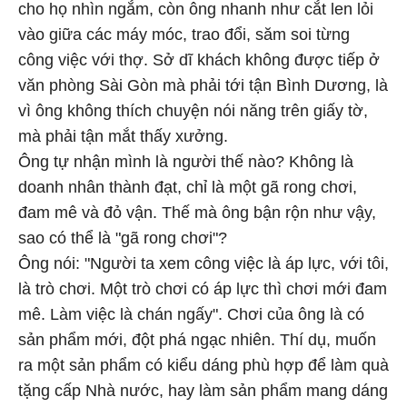
cho họ nhìn ngắm, còn ông nhanh như cắt len lỏi
vào giữa các máy móc, trao đổi, săm soi từng
công việc với thợ. Sở dĩ khách không được tiếp ở
văn phòng Sài Gòn mà phải tới tận Bình Dương, là
vì ông không thích chuyện nói năng trên giấy tờ,
mà phải tận mắt thấy xưởng.
Ông tự nhận mình là người thế nào? Không là
doanh nhân thành đạt, chỉ là một gã rong chơi,
đam mê và đỏ vận. Thế mà ông bận rộn như vậy,
sao có thể là "gã rong chơi"?
Ông nói: "Người ta xem công việc là áp lực, với tôi,
là trò chơi. Một trò chơi có áp lực thì chơi mới đam
mê. Làm việc là chán ngấy". Chơi của ông là có
sản phẩm mới, đột phá ngạc nhiên. Thí dụ, muốn
ra một sản phẩm có kiểu dáng phù hợp để làm quà
tặng cấp Nhà nước, hay làm sản phẩm mang dáng