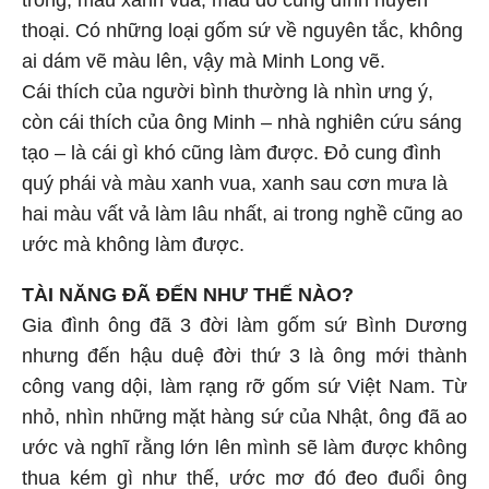
trong, màu xanh vua, màu đỏ cung đình huyền
thoại. Có những loại gốm sứ về nguyên tắc, không
ai dám vẽ màu lên, vậy mà Minh Long vẽ.
Cái thích của người bình thường là nhìn ưng ý,
còn cái thích của ông Minh – nhà nghiên cứu sáng
tạo – là cái gì khó cũng làm được. Đỏ cung đình
quý phái và màu xanh vua, xanh sau cơn mưa là
hai màu vất vả làm lâu nhất, ai trong nghề cũng ao
ước mà không làm được.
TÀI NĂNG ĐÃ ĐẾN NHƯ THẾ NÀO?
Gia đình ông đã 3 đời làm gốm sứ Bình Dương
nhưng đến hậu duệ đời thứ 3 là ông mới thành
công vang dội, làm rạng rỡ gốm sứ Việt Nam. Từ
nhỏ, nhìn những mặt hàng sứ của Nhật, ông đã ao
ước và nghĩ rằng lớn lên mình sẽ làm được không
thua kém gì như thế, ước mơ đó đeo đuổi ông