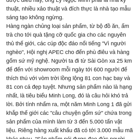
được điều này, ông Lý Ngọc Minh phải là nhà kỹ
thuật, nhiều xảo thuật và đích thực là nhà tạo mẫu
sáng tạo không ngừng.
Hàng ngàn chủng loại sản phẩm, từ bộ đồ ăn, ấm
trà cho tới quà tặng cỡ quốc gia cho các nguyên
thủ thế giới, các cúp độc đáo nổi tiếng "Vì người
nghèo", Hội nghị APEC cho đến phù điêu và hàng
gốm sứ mỹ nghệ. Người ta đi từ Sài Gòn xa 25 km
để đến với showroom mỗi ngày tới 600 người để
thích thú với vòm trời lồng lộng 81 con hạc bay và
81 con cá đẹp tuyệt. Nhưng sản phẩm nào là hạng
nhất, là tiêu biểu Minh Long, đó là câu hỏi khó trả
lời. Bởi tính nhẩm ra, một năm Minh Long 1 đã gửi
khắp thế giới các "câu chuyện gốm sứ" chứa trong
sản phẩm của mình làm từ 3 đến 5.000 tấn vật
liệu. Riêng hàng xuất khẩu đã có tới 3.000 mẫu mã