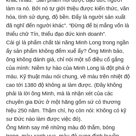
khác nhau. "Sản phẩm nói được đạo đức người
làm ra nó. Bởi nó tự giới thiệu được kiến thức, văn
hóa, tính sử dụng, độ bền. Đấy là người sản xuất
đã nghĩ đến người khác". "Đừng để bị mắng vốn là
thiếu chữ Tín, thiếu đạo đức kinh doanh".
Cái gì là phẩm chất tài năng Minh Long trong ngần
ấy sản phẩm không đếm xuể ấy? Ông Minh bảo,
ông không đánh giá, chỉ nói một số điều cố gắng
của mình: Niềm tự hào của Minh Long là đột phá ở
màu. Kỹ thuật màu nói chung, vẽ màu trên nhiệt độ
cao tới 1380 độ không ai làm được. (Đây không
phải là lời ông Minh, mà là nhận xét của các
chuyên gia Đức ở một hãng gốm sứ có thương
hiệu 250 năm. Thậm chí, họ còn nói: Không có kỹ
sư Đức nào làm được việc đó).
Ông Minh say mê những màu đỏ thắm, bóng