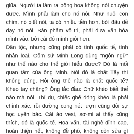
giũa. Người ta làm ra bông hoa không nói chuyện
được. Mình phải làm cho nó nói. Như nuôi con
chim, nó biết nói, ta có nhiều tiền hơn, bởi đâu dễ
dạy nó nói. Sản phẩm vô tri, phải đưa văn hóa
mình vào, bởi cái đó mình giỏi hơn.
Dân tộc, nhưng cũng phải có tính quốc tế, tính
nhân loại. Gốm sứ Minh Long dùng "ngôn ngữ"
như thế nào cho thế giới hiểu được? Đó là mối
quan tâm của ông Minh. Nói đó là chất Tây thì
không đúng. Hỏi ông thế nào là chất quốc tế?
Khéo tay chăng? Ông lắc đầu: Chữ khéo biết thế
nào mà nói. Thí dụ, chiếc ghế đóng khéo là phải
chính xác, rồi đường cong nét lượn cũng đòi sự
học uyên bác. Cái áo vest, sơ-mi ai thấy cũng
thích, đó là quốc tế. Hoa văn, tài nghệ đỉnh cao,
hoàn thiện hết, không đề phô, không còn sửa gì