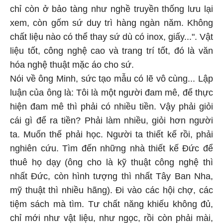
chỉ còn ở bảo tàng như nghề truyền thống lưu lại
xem, còn gốm sứ duy trì hàng ngàn năm. Không
chất liệu nào có thể thay sứ dù có inox, giấy...". Vật
liệu tốt, công nghệ cao và trang trí tốt, đó là văn
hóa nghệ thuật mặc áo cho sứ.
Nói về ông Minh, sức tạo mẫu có lẽ vô cùng... Lập
luận của ông là: Tôi là một người đam mê, để thực
hiện đam mê thì phải có nhiều tiền. Vậy phải giỏi
cái gì để ra tiền? Phải làm nhiều, giỏi hơn người
ta. Muốn thế phải học. Người ta thiết kế rồi, phải
nghiên cứu. Tìm đến những nhà thiết kế Đức để
thuê họ dạy (ông cho là kỹ thuật công nghệ thì
nhất Đức, còn hình tượng thì nhất Tây Ban Nha,
mỹ thuật thì nhiều hãng). Đi vào các hội chợ, các
tiệm sách mà tìm. Tư chất năng khiếu không đủ,
chỉ mới như vật liệu, như ngọc, rồi còn phải mài,