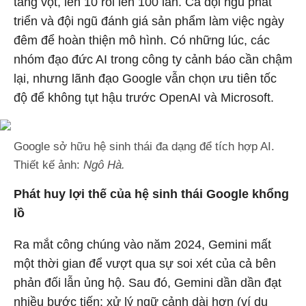
tăng vọt, lên 10 rồi lên 100 lần. Cả đội ngũ phát
triển và đội ngũ đánh giá sản phẩm làm việc ngày
đêm để hoàn thiện mô hình. Có những lúc, các
nhóm đạo đức AI trong công ty cảnh báo cần chậm
lại, nhưng lãnh đạo Google vẫn chọn ưu tiên tốc
độ để không tụt hậu trước OpenAI và Microsoft.
Google sở hữu hệ sinh thái đa dạng để tích hợp AI.
Thiết kế ảnh:
Ngô Hà.
Phát huy lợi thế của hệ sinh thái Google khổng
lồ
Ra mắt công chúng vào năm 2024, Gemini mất
một thời gian để vượt qua sự soi xét của cả bên
phản đối lẫn ủng hộ. Sau đó, Gemini dần dần đạt
nhiều bước tiến: xử lý ngữ cảnh dài hơn (ví dụ