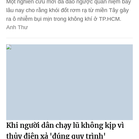
Một nghiên cứu mới đã đảo ngược quan niệm bấy
lâu nay cho rằng khói đốt rơm rạ từ miền Tây gây
ra ô nhiễm bụi mịn trong không khí ở TP.HCM.
Anh Thư
Khi người dân chạy lũ không kịp vì
thủy điện xả 'đúng quy trình'