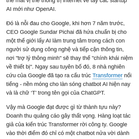
thể mất vị thế thống trị internet về tay các startup
AI mới như OpenAI.
Đó là nỗi đau cho Google, khi hơn 7 năm trước,
CEO Google Sundar Pichai đã hứa chuẩn bị cho
một thế giới lấy AI làm trung tâm trong cách con
người sử dụng công nghệ và tiếp cận thông tin,
nơi "trợ lý thông minh" sẽ thay thế "chính khái niệm
về thiết bị". Ngay sau tuyên bố đó, 8 nhà nghiên
cứu của Google đã tạo ra cấu trúc
Transformer
nổi
tiếng - nền móng cho làn sóng chatbot AI hiện nay
và là chữ ‘T’ trong tên gọi của ChatGPT.
Vậy mà Google đạt được gì từ thành tựu này?
Doanh thu quảng cáo gây thất vọng. Hàng loạt tác
giả của kiến trúc Transformer rời công ty. Google
vào thời điểm đó chỉ có một chatbot nửa vời dành