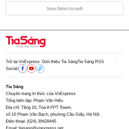
Xem thêm tin mới
Trở lại VnExpress
Giới thiệu Tia Sáng
Tia Sáng RSS
Social:
Tia Sáng
Chuyên trang tri thức của VnExpress
Tổng biên tập: Phạm Văn Hiếu
Địa chỉ: Tầng 10, Tòa A FPT Tower,
số 10 Phạm Văn Bạch, phường Cầu Giấy, Hà Nội
Điện thoại:
(024) 39428445
Email:
tiasang@vnexpress.net