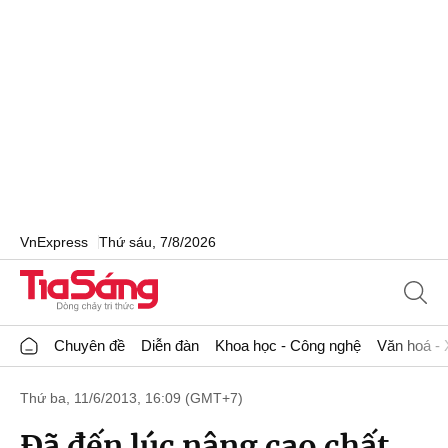
VnExpress
Thứ sáu, 7/8/2026
Chuyên đề
Diễn đàn
Khoa học - Công nghệ
Văn hoá - 
Thứ ba, 11/6/2013, 16:09 (GMT+7)
Đã đến lúc nâng cao chất