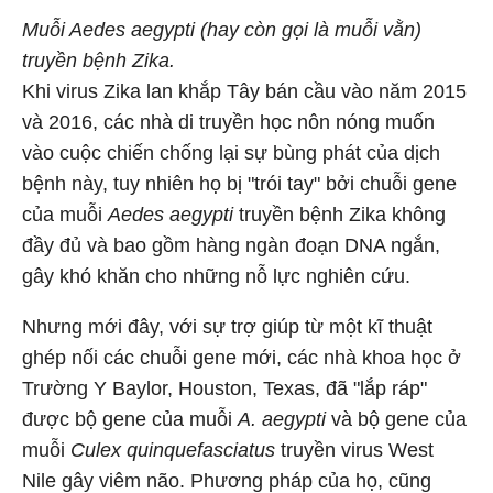
Muỗi Aedes aegypti (hay còn gọi là muỗi vằn)
truyền bệnh Zika.
Khi virus Zika lan khắp Tây bán cầu vào năm 2015
và 2016, các nhà di truyền học nôn nóng muốn
vào cuộc chiến chống lại sự bùng phát của dịch
bệnh này, tuy nhiên họ bị "trói tay" bởi chuỗi gene
của muỗi
Aedes aegypti
truyền bệnh Zika không
đầy đủ và bao gồm hàng ngàn đoạn DNA ngắn,
gây khó khăn cho những nỗ lực nghiên cứu.
Nhưng mới đây, với sự trợ giúp từ một kĩ thuật
ghép nối các chuỗi gene mới, các nhà khoa học ở
Trường Y Baylor, Houston, Texas, đã "lắp ráp"
được bộ gene của muỗi
A. aegypti
và bộ gene của
muỗi
Culex quinquefasciatus
truyền virus West
Nile gây viêm não. Phương pháp của họ, cũng