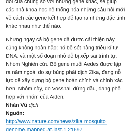
đối của chúng so với những gene khác, sẽ giúp
các nhà khoa học hệ thống hóa những câu hỏi mới
về cách các gene kết hợp để tạo ra những đặc tính
khác nhau như thế nào.
Nhưng ngay cả bộ gene đã được cải thiện này
cũng không hoàn hảo: nó bỏ sót hàng triệu kí tự
DNA, và một số đoạn nhỏ dễ bị xếp sai trình tự.
Nhóm Nghiên cứu Bộ gene muỗi Aedes được lập
ra năm ngoái do sự bùng phát dịch Zika, đang nỗ
lực để xây dựng bộ gene hoàn chỉnh và chính xác
hơn. Nhóm này, do Vosshall đứng đầu, đang phối
hợp với nhóm của Aiden.
Nhàn Vũ
dịch
Nguồn:
http://www.nature.com/news/zika-mosquito-
genome-mapped-at-last-1.21697