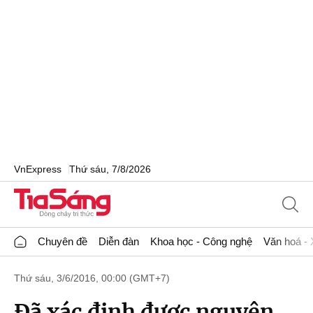
VnExpress
Thứ sáu, 7/8/2026
Chuyên đề
Diễn đàn
Khoa học - Công nghệ
Văn hoá - 
Thứ sáu, 3/6/2016, 00:00 (GMT+7)
Đã xác định được nguyên