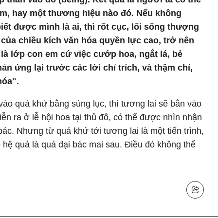
ẩm, hay một thương hiệu nào đó. Nếu không
iết được mình là ai, thì rốt cục, lối sống thượng
 của chiều kích văn hóa quyền lực cao, trở nên
 là lớp con em cứ việc cướp hoa, ngắt lá, bẻ
n ứng lại trước các lời chỉ trích, và thậm chí,
hóa".
ào quá khứ bằng súng lục, thì tương lai sẽ bắn vào
ễn ra ở lễ hội hoa tại thủ đô, có thể được nhìn nhận
c. Nhưng từ quá khứ tới tương lai là một tiến trình,
 hệ quả là quả đại bác mai sau. Điều đó không thể
.