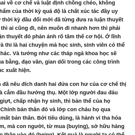
ai về cơ chế và luật định chồng chéo, không
hẩm của thời kỳ quá độ là chất xúc tác đầy uy
 thời kỳ đầu đổi mới đã từng đưa ra luận thuyết
thì ai cũng đi, nên muốn đi nhanh hơn thì phải
ận thuyết đó phản ảnh rõ tâm thế cơ hội. Ở lĩnh
à thi là hai chuyện mà học sinh, sinh viên có thể
khác. Và tưởng như các tháp ngà khoa học sẽ
 bằng, đạo văn, gian dối trong các công trình
c xuất hiện.
đã nêu đích danh hai đứa con hư của cơ chế thị
 và cắm đầu hưởng thụ. Một lớp người đau đáu
giựt, chấp nhận hy sinh, thì bản thể của họ
 Chính bản thân đó và lớp con cháu họ qua
ất bản thân. Bởi tiêu dùng, là hành vi tha hóa
m, mà con người, từ mua (buying), sở hữu hàng
 thân vào đó (being). Kết quả là người ta có thể