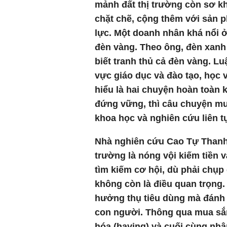
mảnh đất thị trường còn sơ kh
chặt chẽ, cộng thêm với sản p
lực. Một doanh nhân khá nổi ở
đèn vàng. Theo ông, đèn xanh 
biết tranh thủ cả đèn vàng. Lu
vực giáo dục và đào tạo, học v
hiểu là hai chuyện hoàn toàn 
đứng vững, thì câu chuyện mua
khoa học và nghiên cứu liên tụ
Nhà nghiên cứu Cao Tự Thanh 
trường là nóng vội kiếm tiền
tìm kiếm cơ hội, dù phải chụp 
không còn là điều quan trọng.
hưởng thụ tiêu dùng mà đánh m
con người. Thông qua mua sắ
hóa (having) và cuối cùng nhập