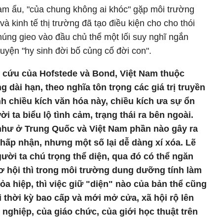
 làm ẩu, "của chung không ai khóc" gặp môi trường
à kinh tế thị trường đã tạo điều kiện cho cho thói
Chúng gieo vào đầu chủ thể một lối suy nghĩ ngắn
huyện "hy sinh đời bố củng cố đời con".
n cứu của Hofstede và Bond, Việt Nam thuộc
dài hạn, theo nghĩa tôn trọng các giá trị truyền
nh chiều kích văn hóa này, chiều kích ưa sự ổn
 ta biểu lộ tình cảm, trạng thái ra bên ngoài.
như ở Trung Quốc và Việt Nam phần nào gây ra
chấp nhận, nhưng một số lại dễ dàng xí xóa. Lẽ
người ta chú trọng thể diện, qua đó có thể ngăn
ơ hội thì trong môi trường dung dưỡng tính làm
ỏa hiệp, thì việc giữ "diện" nào của bản thể cũng
i thời kỳ bao cấp và mới mở cửa, xã hội rộ lên
ghiệp, của giáo chức, của giới học thuật trên