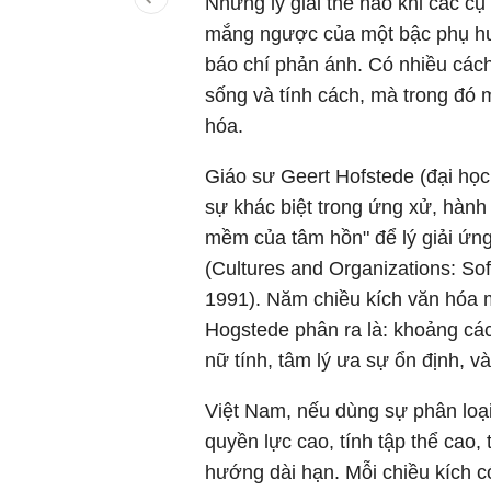
Nhưng lý giải thế nào khi các c
mắng ngược của một bậc phụ hu
báo chí phản ánh. Có nhiều cách t
sống và tính cách, mà trong đó m
hóa.
Giáo sư Geert Hofstede (đại học
sự khác biệt trong ứng xử, hành
mềm của tâm hồn" để lý giải ứng
(Cultures and Organizations: So
1991). Năm chiều kích văn hóa 
Hogstede phân ra là: khoảng các
nữ tính, tâm lý ưa sự ổn định, v
Việt Nam, nếu dùng sự phân loạ
quyền lực cao, tính tập thể cao, 
hướng dài hạn. Mỗi chiều kích có