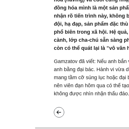
đồng hóa mình là một sản ph
nhận rõ tiến trình này, không b
đội, hạ đạp, sản phẩm đặc thù
phổ biên trong xã hội. Hệ quả,
cành, lớp cha-chú sẵn sàng phả
còn có thể quát lại là "vô văn 
Gamzatov đã viết: Nếu anh bắn v
anh bằng đại bác. Hành vi vừa di
mang tầm cỡ súng lục hoặc đại bá
nên viên đạn hôm qua có thể tạo
không được nhìn nhận thấu đáo