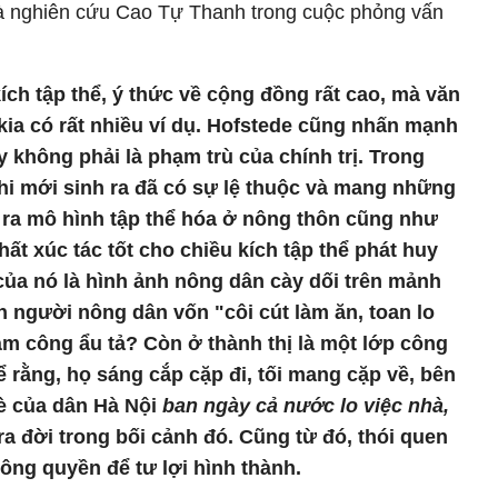
à nghiên cứu Cao Tự Thanh trong cuộc phỏng vấn
ch tập thể, ý thức về cộng đồng rất cao, mà văn
kia có rất nhiều ví dụ. Hofstede cũng nhấn mạnh
y không phải là phạm trù của chính trị. Trong
hi mới sinh ra đã có sự lệ thuộc và mang những
 ra mô hình tập thể hóa ở nông thôn cũng như
ất xúc tác tốt cho chiều kích tập thể phát huy
của nó là hình ảnh nông dân cày dối trên mảnh
ến người nông dân vốn "côi cút làm ăn, toan lo
m công ẩu tả? Còn ở thành thị là một lớp công
rằng, họ sáng cắp cặp đi, tối mang cặp về, bên
vè của dân Hà Nội
ban ngày cả nước lo việc nhà,
ra đời trong bối cảnh đó. Cũng từ đó, thói quen
ông quyền để tư lợi hình thành.