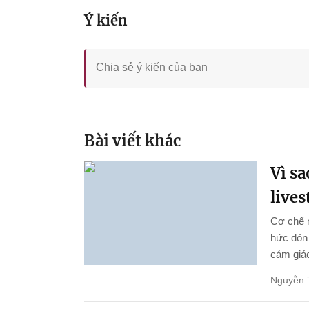
Ý kiến
Bài viết khác
Vì s
live
Cơ chế 
hức đón 
cảm giác
Nguyễn 