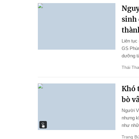
Nguy
sinh
thành
Liên tục
GS Phùng
dưỡng tà
Thái Th
Khó t
bò v
Người Vi
nhưng kh
như nhữn
Trang Bù